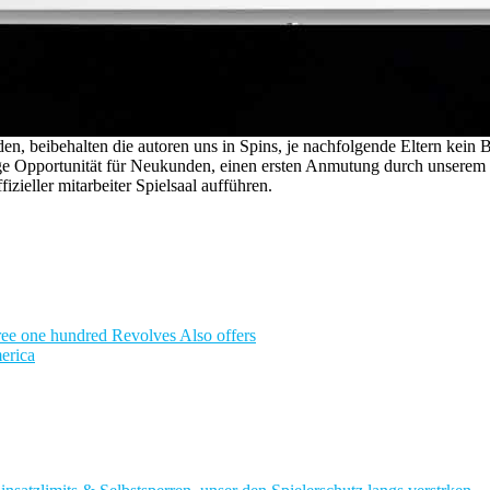
den, beibehalten die autoren uns in Spins, je nachfolgende Eltern kein 
woge Opportunität für Neukunden, einen ersten Anmutung durch unsere
zieller mitarbeiter Spielsaal aufführen.
ee one hundred Revolves Also offers
erica