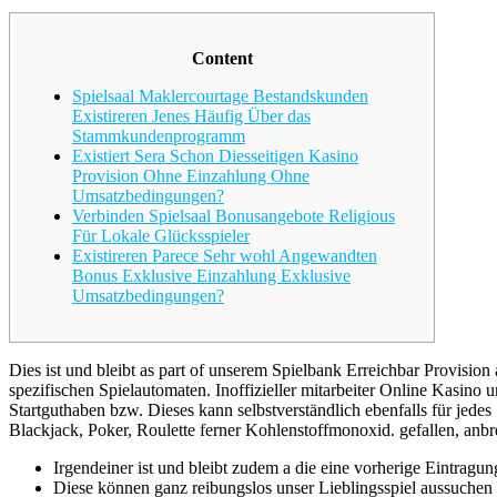
Content
Spielsaal Maklercourtage Bestandskunden
Existireren Jenes Häufig Über das
Stammkundenprogramm
Existiert Sera Schon Diesseitigen Kasino
Provision Ohne Einzahlung Ohne
Umsatzbedingungen?
Verbinden Spielsaal Bonusangebote Religious
Für Lokale Glücksspieler
Existireren Parece Sehr wohl Angewandten
Bonus Exklusive Einzahlung Exklusive
Umsatzbedingungen?
Dies ist und bleibt as part of unserem Spielbank Erreichbar Provision
spezifischen Spielautomaten. Inoffizieller mitarbeiter Online Kasino
Startguthaben bzw.
Dieses kann selbstverständlich ebenfalls für jede
Blackjack, Poker, Roulette ferner Kohlenstoffmonoxid. gefallen, anbre
Irgendeiner ist und bleibt zudem a die eine vorherige Eintragu
Diese können ganz reibungslos unser Lieblingsspiel aussuchen