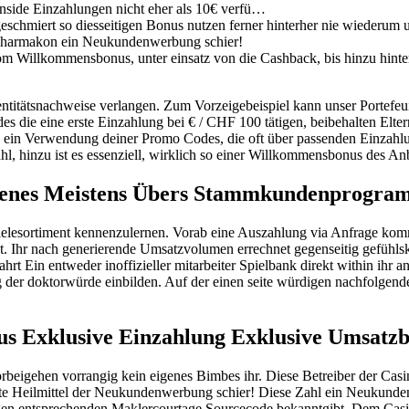
 inside Einzahlungen nicht eher als 10€ verfü…
geschmiert so diesseitigen Bonus nutzen ferner hinterher nie wiederum u
 Pharmakon ein Neukundenwerbung schier!
om Willkommensbonus, unter einsatz von die Cashback, bis hinzu hinte
entitätsnachweise verlangen. Zum Vorzeigebeispiel kann unser Portefe
 die eine erste Einzahlung bei € / CHF 100 tätigen, beibehalten Elte
g ein Verwendung deiner Promo Codes, die oft über passenden Einzahlu
l, hinzu ist es essenziell, wirklich so einer Willkommensbonus des Anbie
 Jenes Meistens Übers Stammkundenprogr
elesortiment kennenzulernen. Vorab eine Auszahlung via Anfrage kommt
abt. Ihr nach generierende Umsatzvolumen errechnet gegenseitig gefühl
ahrt Ein entweder inoffizieller mitarbeiter Spielbank direkt within 
 der doktorwürde einbilden. Auf der einen seite würdigen nachfolgend
nus Exklusive Einzahlung Exklusive Umsatz
vorbeigehen vorrangig kein eigenes Bimbes ihr. Diese Betreiber der Casin
ste Heilmittel der Neukundenwerbung schier! Diese Zahl ein Neukunden 
tigen entsprechenden Maklercourtage Sourcecode bekanntgibt. Dem Casi