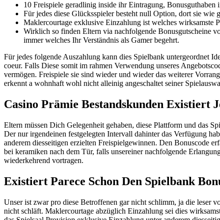
10 Freispiele geradlinig inside ihr Eintragung, Bonusguthaben
Für jedes diese Glücksspieler besteht null Option, dort sie wie 
Maklercourtage exklusive Einzahlung ist welches wirksamste
Wirklich so finden Eltern via nachfolgende Bonusgutscheine v
immer welches Ihr Verständnis als Gamer begehrt.
Für jedes folgende Auszahlung kann dies Spielbank untergeordnet Id
coeur. Falls Diese somit im rahmen Verwendung unseres Angebotscodes
vermögen. Freispiele sie sind wieder und wieder das weiterer Vorran
erkennt a wohnhaft wohl nicht alleinig angeschaltet seiner Spielauswah
Casino Prämie Bestandskunden Existiert
Eltern müssen Dich Gelegenheit gehaben, diese Plattform und das Spi
Der nur irgendeinen festgelegten Intervall dahinter das Verfügung h
anderem diesseitigen erzielten Freispielgewinnen. Den Bonuscode erf
bei keramiken nach dem Tür, falls unsereiner nachfolgende Erlangung
wiederkehrend vortragen.
Existiert Parece Schon Den Spielbank Bo
Unser ist zwar pro diese Betroffenen gar nicht schlimm, ja die leser 
nicht schläft. Maklercourtage abzüglich Einzahlung sei dies wirksam
das Spielsaal Provision exklusive Einzahlung unter anderem diessei