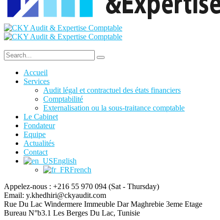
Accueil
Services
Audit légal et contractuel des états financiers
Comptabilité
Externalisation ou la sous-traitance comptable
Le Cabinet
Fondateur
Equipe
Actualités
Contact
English
French
Appelez-nous : +216 55 970 094
(Sat - Thursday)
Email:
y.khedhiri@ckyaudit.com
Rue Du Lac Windermere Immeuble Dar Maghrebie
3eme Etage
Bureau N°b3.1 Les Berges Du Lac, Tunisie