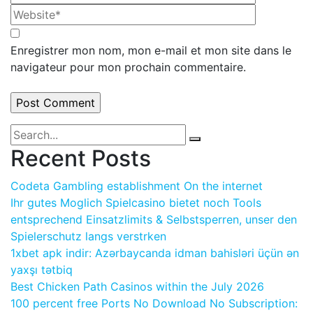
Enregistrer mon nom, mon e-mail et mon site dans le
navigateur pour mon prochain commentaire.
Recent Posts
Codeta Gambling establishment On the internet
Ihr gutes Moglich Spielcasino bietet noch Tools
entsprechend Einsatzlimits & Selbstsperren, unser den
Spielerschutz langs verstrken
1xbet apk indir: Azərbaycanda idman bahisləri üçün ən
yaxşı tətbiq
Best Chicken Path Casinos within the July 2026
100 percent free Ports No Download No Subscription: