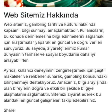
Web Sitemiz Hakkında
Web sitemiz, gambling tarihi ve kültürü hakkında
kapsamlı bilgi sunmayı amaçlamaktadır. Kullanıcıların,
bu konuda derinlemesine bilgi edinmelerini sağlamak
için araştırmalar yaparak en güncel ve doğru verileri
sunuyoruz. Bu sayede, ziyaretçilerimiz kumar
dünyasının tarihsel ve sosyal boyutlarını daha iyi
anlayabilirler.
Ayrıca, kullanıcı deneyimini zenginleştirmek için çeşitli
makaleler ve rehberler sunarak, gambling konusundaki
bilinçlenmeyi destekliyoruz. Amacımız, bilgi arayışında
olan bireylerin doğru ve etkili bir şekilde bilgiye
ulaşmalarını sağlamaktır. Sitemizi ziyaret ederek bu
alandaki en güncel gelişmeleri takip edebilirsiniz.
Share: