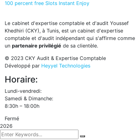
100 percent free Slots Instant Enjoy
Le cabinet d'expertise comptable et d'audit Youssef
Khedhiri (CKY), à Tunis, est un cabinet d'expertise
comptable et d'audit indépendant qui s'affirme comme
un
partenaire privilégié
de sa clientèle.
© 2023 CKY Audit & Expertise Comptable
Développé par
Heyyel Technologies
Horaire:
Lundi-vendredi:
Samedi & Dimanche:
8:30h – 18:00h
Fermé
2026