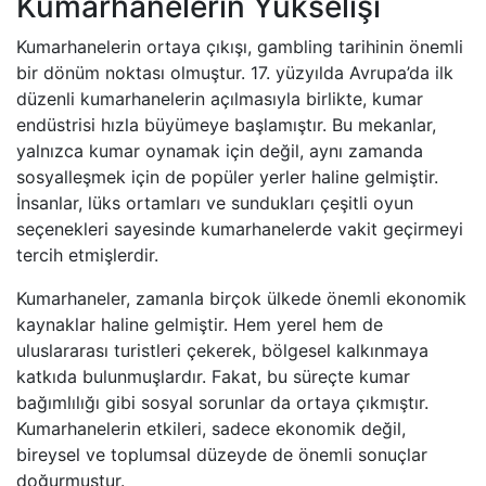
Kumarhanelerin Yükselişi
Kumarhanelerin ortaya çıkışı, gambling tarihinin önemli
bir dönüm noktası olmuştur. 17. yüzyılda Avrupa’da ilk
düzenli kumarhanelerin açılmasıyla birlikte, kumar
endüstrisi hızla büyümeye başlamıştır. Bu mekanlar,
yalnızca kumar oynamak için değil, aynı zamanda
sosyalleşmek için de popüler yerler haline gelmiştir.
İnsanlar, lüks ortamları ve sundukları çeşitli oyun
seçenekleri sayesinde kumarhanelerde vakit geçirmeyi
tercih etmişlerdir.
Kumarhaneler, zamanla birçok ülkede önemli ekonomik
kaynaklar haline gelmiştir. Hem yerel hem de
uluslararası turistleri çekerek, bölgesel kalkınmaya
katkıda bulunmuşlardır. Fakat, bu süreçte kumar
bağımlılığı gibi sosyal sorunlar da ortaya çıkmıştır.
Kumarhanelerin etkileri, sadece ekonomik değil,
bireysel ve toplumsal düzeyde de önemli sonuçlar
doğurmuştur.