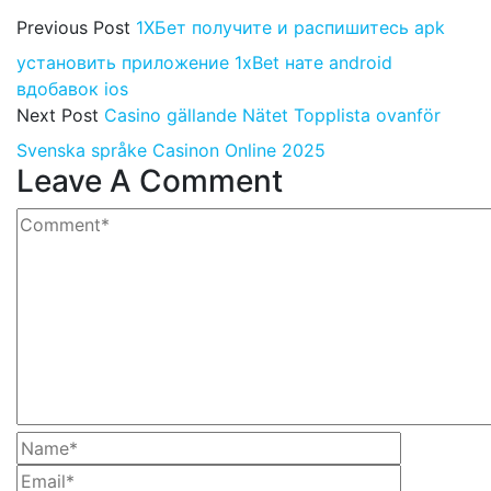
Previous Post
1ХБет получите и распишитесь apk
установить приложение 1xBet нате android
вдобавок ios
Next Post
Casino gällande Nätet Topplista ovanför
Svenska språke Casinon Online 2025
Leave A Comment