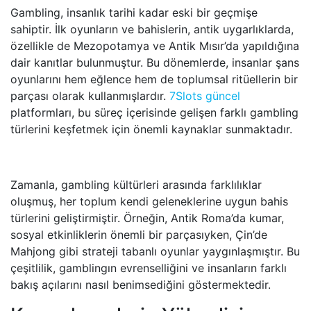
Gambling, insanlık tarihi kadar eski bir geçmişe
sahiptir. İlk oyunların ve bahislerin, antik uygarlıklarda,
özellikle de Mezopotamya ve Antik Mısır’da yapıldığına
dair kanıtlar bulunmuştur. Bu dönemlerde, insanlar şans
oyunlarını hem eğlence hem de toplumsal ritüellerin bir
parçası olarak kullanmışlardır.
7Slots güncel
platformları, bu süreç içerisinde gelişen farklı gambling
türlerini keşfetmek için önemli kaynaklar sunmaktadır.
Zamanla, gambling kültürleri arasında farklılıklar
oluşmuş, her toplum kendi geleneklerine uygun bahis
türlerini geliştirmiştir. Örneğin, Antik Roma’da kumar,
sosyal etkinliklerin önemli bir parçasıyken, Çin’de
Mahjong gibi strateji tabanlı oyunlar yaygınlaşmıştır. Bu
çeşitlilik, gamblingın evrenselliğini ve insanların farklı
bakış açılarını nasıl benimsediğini göstermektedir.