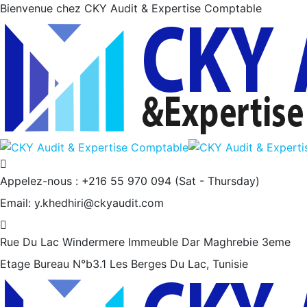
Bienvenue chez CKY Audit & Expertise Comptable
Appelez-nous : +216 55 970 094
(Sat - Thursday)
Email:
y.khedhiri@ckyaudit.com
Rue Du Lac Windermere Immeuble Dar Maghrebie
3eme
Etage Bureau N°b3.1 Les Berges Du Lac, Tunisie