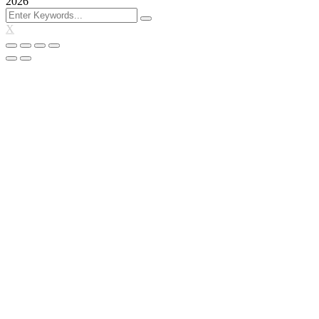
2026
X