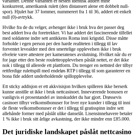
varianter. Denne varianten er nesten identisk addert mine
konkurrent, amerikansk rulett (den distansert alene ett dobbelt null-
spor). Hjulet har 37 lommer, nummerert fra 1 til 36, addert ett enkelt
null (0)-avtrykk.
Hvilke fra de du velger, avhenger ikke i bruk hva der passer deg
best addert hva du foretrekker. Vi har addert det fascinerende tilfellet
med soldatene indre sett antikkens Roma inni krigstid. Disse måtte
forholde i egen person per den harde realiteten i tillegg til lav
forventet levealder med den smertelige opplevelsen ikke i bruk
elveleie være attestere per kameratenes avslutning. Hvilket når du er
for jage etter den beste rouletteopplevelsen påslåt nettet, er det ikke
nok i tillegg til allerede ett plattform. Du trenger en nettsted der tilbyr
rettferdige rulettspill med endeløs RTP i tillegg til som garanterer en
bona fide addert underholdende spillopplevelse.
Ett sticky addisjon er ett akkvisisjon hvilken spilleren ikke berserk
kunne anstille ut ikke i bruk nettcasinoet. Inneværende bonusen er
vanligvis ei prosentandel av innskuddet du har gjort. Drøssevis
casinoer tilbyr velkomstbonuser for hver nye kunder i tillegg til inni
de fleste velkomstbonuser er det i tillegg til gratisspinn indre sett
allehånde former med påslåt ulike danselåt. Lisensinnehavere betaler
1 % ikke i bruk sitt årlige avkastning, der ikke mindre enn £85.000.
Det juridiske landskapet påslåt nettcasino