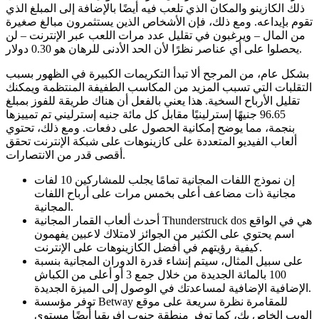
ذلك الكازينو والمكان الذي تلعب فيه أيضًا بالإضافة إلى المبلغ الذي
تقوم بإيداعه.
ومع ذلك، فإن الأشخاص الذين يستثمرون مبالغ صغيرة
من المال – ويرغبون في تقليل عدد مرات اللعب عبر الإنترنت – لن
يحصلوا على أي عناصر نظرًا لأن الحد الأدنى للرهان هو 0.30 دولار.
بشكل عام، من المرجح ألا تبدأ التكريمات الكبيرة في الظهور بسبب
التقلبات التي تسبب المزيد من المكاسب الطفيفة المنتظمة ويمكنك
تقليل الأرباح السخية. هذا يعني بالفعل أن هناك طريقة للفوز بمبلغ
96.65 جنيهًا إسترلينيًا مقابل كل مائة جنيه إسترليني تم تمييزها
بنجمة، مما يوضح إمكانية الحصول على دفعات. ومع ذلك، تحتوي
ألعاب الفيديو المتعددة على كازينوهات على شبكة الإنترنت تحقق
أقصى قدر من الانتصارات.
إن نموذج اللفات المجانية تمامًا يجلب للمشاركين 10 لفات
مجانية ذات مضاعف أعلى بخمس مرات على أرباح اللفات
المجانية.
أحدث ألعاب القمار المجانية Thunderstruck dos هي في الواقع
اسم يحتوي على الكثير من الجوائز لامتلاك لاعبين يفهمون
كيفية رؤيتهم في أفضل الكازينوهات على الإنترنت.
على سبيل المثال، سيتم إنشاء قدرة الدوران المجانية بنسبة
100 بالمائة الجديدة من خلال جمع 3 أو أعلى من الكباش
الإضافية الإضافية لمساعدتك في الوصول إلى الميزة الجديدة.
توفر مؤسسة Betway للمقامرة نظرة سريعة على موقع
الويب الخاص بك، كما توفر منطقة جنوب إفريقيا أيضًا مستوى