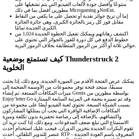
متنوعًا وأفضل جودة لألعاب الفيديو التي يتم تشغيلها على
مطورين أفضل بما في ذلك Microgaming وNetEnt.
إما أن تربح جوائز نقدية أو تحصل على ما يكفي من النقاط
مقابل فوز كل رمز بالجائزة الكبرى، وهي جائزة الجائزة
الكبرى الجديدة تمامًا.
اكتشف رهاناتهم ويمكنك تفعيل الخطوة الجديدة 1,024 من
خطوط الدفع في كل دورة للفوز بالجوائز التي تحتوي على
حوالي ثلاثة أو أكثر من الرموز المتطابقة بخلاف الرموز البرية.
كيف تستمتع بوضعية Thunderstruck 2
الخلوية
يمكنك عرض الفتحة الأقدم من الصورة الجديدة، ومع ذلك، إذا بحثت
مسبقًا، ستجد فتحة توفر مجموعات من الأوسمة الضخمة إلى
ميزات المكافآت الممتعة. تم إنشاء Gemix بواسطة مطورين من
Enjoy’letter Go وقد تم تمييزه بنجمة في المرتبة السابعة الممتازة
بسبب الشبكة السبعة. تحتوي لعبة الفيديو أيضًا على مجموعة من
المكافآت الإضافية الوافرة التي يجب أن يمتلكها المشاركون
واكتشافهم، بالإضافة إلى رصاصة تحفيزية بدون تكلفة وميزة
الاستمتاع التي تبلغ ضعف المدفوعات. ومع ذلك، إذا كنت تريد أن
تقوم البكرات الجديدة بتخزين الدوران، فيجب عليك استخدام أحدث
عنصر للتدوير التلقائي. أحدث RTP – المعروف باسم العودة الجديدة