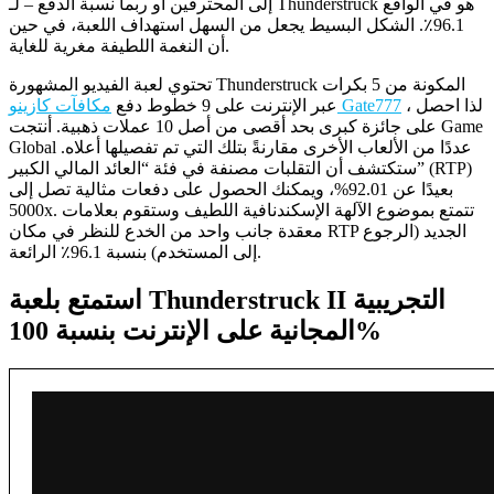
إلى المحترفين أو ربما نسبة الدفع – لـ Thunderstruck هو في الواقع
96.1٪. الشكل البسيط يجعل من السهل استهداف اللعبة، في حين
أن النغمة اللطيفة مغرية للغاية.
تحتوي لعبة الفيديو المشهورة Thunderstruck المكونة من 5 بكرات
، لذا احصل
مكافآت كازينو Gate777
عبر الإنترنت على 9 خطوط دفع
على جائزة كبرى بحد أقصى من أصل 10 عملات ذهبية. أنتجت Game
Global عددًا من الألعاب الأخرى مقارنةً بتلك التي تم تفصيلها أعلاه.
ستكتشف أن التقلبات مصنفة في فئة “العائد المالي الكبير” (RTP)
بعيدًا عن 92.01%، ويمكنك الحصول على دفعات مثالية تصل إلى
5000x. تتمتع بموضوع الآلهة الإسكندنافية اللطيف وستقوم بعلامات
معقدة جانب واحد من الخدع للنظر في مكان RTP الجديد (الرجوع
إلى المستخدم) بنسبة 96.1٪ الرائعة.
استمتع بلعبة Thunderstruck II التجريبية
المجانية على الإنترنت بنسبة 100%