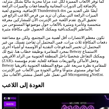
كما توفر الألعاب المميزة لكل عدد مزايا مجزية ماليًا بشكل متزايد،
بالإضافة إلى الدورات المجانية والمضاعفات والميزات الرائعة
الإضافية. وتحتوي لعبة Thunderstruck dos أيضًا على العديد من
الميزات الرائعة التي يمكن أن تزيد من فرص اللاعب الرائع في
تحقيق الربح. تقدم اللعبة عبر الإنترنت الآن للمشاركين معرفة
متحمسة وغامرة ومثيرة بالألعاب حول موضوعها المستوحى من
الأساطير الإسكندنافية ويمكنك الحصول على مكافأة مثيرة.
تكون معظم الانتصارات أقل أهمية من المجتمع، ولكن مع مضاعفة
دفعات المكافأة ثلاث مرات، فمن المحتمل أن تفاجئ نفسك. من غير
المحتمل أن تخسر المدفوعات النقدية أو الأوسمة أو أشياء أخرى
بمجرد المقامرة بوظيفة خطاب هنا. تتيح لك Betway الاستمتاع
ويمكنك التفاعل شخصيًا داخل المنطقة الجنوبية من الراند الأفريقي
(ZAR)، وجعل الأماكن والتوزيعات شفافة للغاية. تقدم مؤسسة
Betway للمقامرة نظرة سريعة على موقع المنطقة الجنوبية بأفريقيا
كما توفر مستوى متنوعًا وعالي الجودة من الألعاب عبر الإنترنت
التي تعمل على أفضل منشئي الألعاب مثل Microgaming وNetEnt.
العودة إلى اللاعب