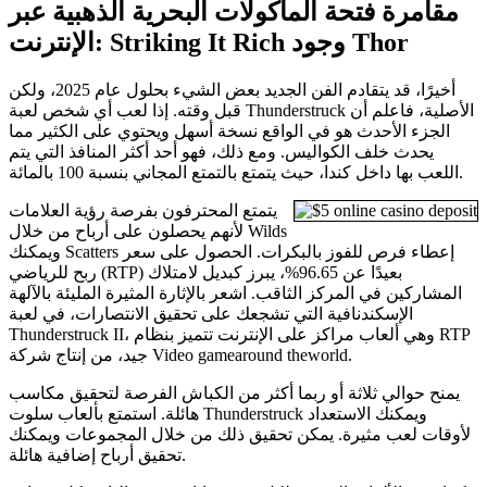
مقامرة فتحة المأكولات البحرية الذهبية عبر
الإنترنت: Striking It Rich وجود Thor
أخيرًا، قد يتقادم الفن الجديد بعض الشيء بحلول عام 2025، ولكن
قبل وقته. إذا لعب أي شخص لعبة Thunderstruck الأصلية، فاعلم أن
الجزء الأحدث هو في الواقع نسخة أسهل ويحتوي على الكثير مما
يحدث خلف الكواليس. ومع ذلك، فهو أحد أكثر المنافذ التي يتم
اللعب بها داخل كندا، حيث يتمتع بالتمتع المجاني بنسبة 100 بالمائة.
يتمتع المحترفون بفرصة رؤية العلامات
لأنهم يحصلون على أرباح من خلال Wilds
ويمكنك Scatters إعطاء فرص للفوز بالبكرات. الحصول على سعر
ربح للرياضي (RTP) بعيدًا عن 96.65%، يبرز كبديل لامتلاك
المشاركين في المركز الثاقب. اشعر بالإثارة المثيرة المليئة بالآلهة
الإسكندنافية التي تشجعك على تحقيق الانتصارات، في لعبة
Thunderstruck II، وهي ألعاب مراكز على الإنترنت تتميز بنظام RTP
جيد، من إنتاج شركة Video gamearound theworld.
يمنح حوالي ثلاثة أو ربما أكثر من الكباش الفرصة لتحقيق مكاسب
هائلة. استمتع بألعاب سلوت Thunderstruck ويمكنك الاستعداد
لأوقات لعب مثيرة. يمكن تحقيق ذلك من خلال المجموعات ويمكنك
تحقيق أرباح إضافية هائلة.