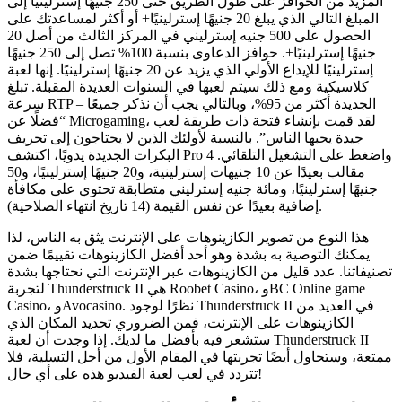
المزيد من الحوافز على طول الطريق حتى 250 جنيهًا إسترلينيًا إلى
المبلغ التالي الذي يبلغ 20 جنيهًا إسترلينيًا+ أو أكثر لمساعدتك على
الحصول على 500 جنيه إسترليني في المركز الثالث من أصل 20
جنيهًا إسترلينيًا+. حوافز الدعاوى بنسبة 100% تصل إلى 250 جنيهًا
إسترلينيًا للإيداع الأولي الذي يزيد عن 20 جنيهًا إسترلينيًا. إنها لعبة
كلاسيكية ومع ذلك سيتم لعبها في السنوات العديدة المقبلة. تبلغ
سرعة RTP الجديدة أكثر من 95%، وبالتالي يجب أن نذكر جميعًا –
“فضلًا عن Microgaming، لقد قمت بإنشاء فتحة ذات طريقة لعب
جيدة يحبها الناس”. بالنسبة لأولئك الذين لا يحتاجون إلى تحريف
البكرات الجديدة يدويًا، اكتشف Pro واضغط على التشغيل التلقائي. 4
مقالب بعيدًا عن 10 جنيهات إسترلينية، و20 جنيهًا إسترلينيًا، و50
جنيهًا إسترلينيًا، ومائة جنيه إسترليني متطابقة تحتوي على مكافأة
إضافية بعيدًا عن نفس القيمة (14 تاريخ انتهاء الصلاحية).
هذا النوع من تصوير الكازينوهات على الإنترنت يثق به الناس، لذا
يمكنك التوصية به بشدة وهو أحد أفضل الكازينوهات تقييمًا ضمن
تصنيفاتنا. عدد قليل من الكازينوهات عبر الإنترنت التي نحتاجها بشدة
لتجربة Thunderstruck II هي Roobet Casino، وBC Online game
Casino، وAvocasino. نظرًا لوجود Thunderstruck II في العديد من
الكازينوهات على الإنترنت، فمن الضروري تحديد المكان الذي
ستشعر فيه بأفضل ما لديك. إذا وجدت أن لعبة Thunderstruck II
ممتعة، وستحاول أيضًا تجربتها في المقام الأول من أجل التسلية، فلا
تتردد في لعب لعبة الفيديو هذه على أي حال!