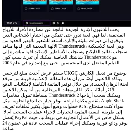
يحب اللاعبون الإثارة الجديدة الناتجة عن مطاردة الأفراد للأرباح
الملحمية، لذا فهي لعبة تدور حتى تتمكن من اختيار الأشخاص الذين
يتوقون إلى دورات مليئة بالإثارة. استعد للشعور بالهدير الجديد من
الآلهة القديمة التي لديها منافذ Thunderstruck، وهي لعبة كلاسيكية
ستجلب تقاليد الفايكنج وستجلب الأساطير الإسكندنافية مباشرة إلى
شاشتك الخاصة. يمكنك أن تدرك سبب كون Thunderstruck هو
الفيلم المفضل لدى المتحمسين، حتى مع إصداره في عام 2003.
سيتم عرض أحدث مبلغ لترخيص UKGC بوضوح من تذييل الكازينو،
ويتأكد اللاعبون أيضًا من أن هذه المقالة الإعلامية قريبة من موقع
لجنة الرهان الجديدة. من خلال توفير القائمة الكاملة لإمكانيات الدفع
الأكثر أمانًا، تتأكد الكازينوهات البريطانية من أنه يمكن للاعبين
ببساطة تمويل مغامرات Thunderstruck 2 ويمكنك سحب أرباحها
بثقة ويمكنك الراحة. توفر خيارات الدفع الخلوية، مثل Apple Shell،
خطوات وضع أسهل بكثير لملفات تعريف iOS، سواء كنت ستحتاج
إلى طريقة النسبة المئوية للخيارات لإجراء عمليات السحب أم لا.
يُفضل PayPal بشكل خاص في الأعمال التجارية في بريطانيا، حيث
يوفر ودائع فورية ويمكنك إجراء عمليات السحب عادة في غضون 24
ساعة.