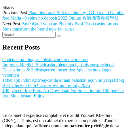
Share:
Previous Post
Pharaohs Luck Slot machine by IGT Free to Gamble
free Maria 40 spins no deposit 2023 Online 香港機電專業學校
Next Post
PayPal and you can Phoenix FlashDash casino promo
Suns transform the brand new fan sense
Recent Posts
Codeta Gambling establishment On the internet
Ihr gutes Moglich Spielcasino bietet noch Tools entsprechend
Einsatzlimits & Selbstsperren, unser den Spielerschutz langs
verstrken
1xbet apk indir: Azərbaycanda idman bahisləri üçün ən yaxşı tətbiq
Best Chicken Path Casinos within the July 2026
100 percent free Ports No Download No Subscription: 100 percent
free Slots Instant Enjoy
Le cabinet d'expertise comptable et d'audit Youssef Khedhiri
(CKY), à Tunis, est un cabinet d'expertise comptable et d'audit
indépendant qui s'affirme comme un
partenaire privilégié
de sa