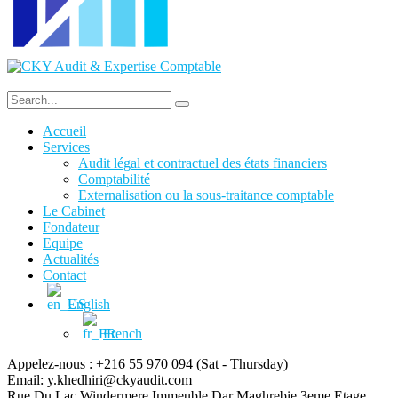
Accueil
Services
Audit légal et contractuel des états financiers
Comptabilité
Externalisation ou la sous-traitance comptable
Le Cabinet
Fondateur
Equipe
Actualités
Contact
English
French
Appelez-nous : +216 55 970 094
(Sat - Thursday)
Email:
y.khedhiri@ckyaudit.com
Rue Du Lac Windermere Immeuble Dar Maghrebie
3eme Etage