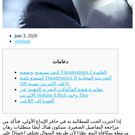
juin 3, 2026
rejebsab
دعامات
كيف تستمتع بوضعية Thunderstruck 2 الخلوية
استمتع بلعبة Thunderstruck II التجريبية المجانية
على الإنترنت بنسبة 100%
مقامرة فتحة المأكولات البحرية الذهبية عبر
الإنترنت: Striking It Rich وجود Thor
العودة إلى اللاعب
إذا اخترت الحب للمطالبة به في حافز الإيداع الأولي، فتأكد من
مراجعة التفاصيل الصغيرة. ستكون هناك أيضًا متطلبات رهان
مرتبطة بمكافأة البيع. نظرًا لأن طريقة السؤال تختلف اعتمادًا على