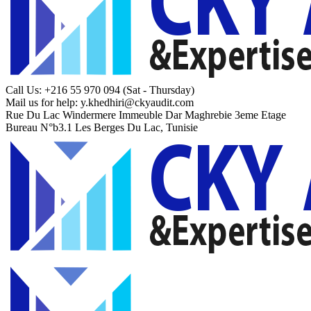
Call Us: +216 55 970 094
(Sat - Thursday)
Mail us for help:
y.khedhiri@ckyaudit.com
Rue Du Lac Windermere Immeuble Dar Maghrebie
3eme Etage
Bureau N°b3.1 Les Berges Du Lac, Tunisie