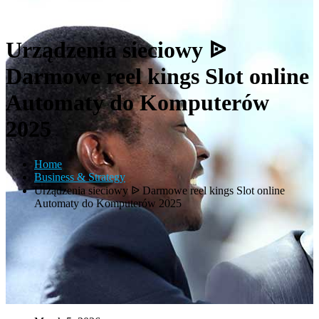
Urządzenia sieciowy ᐉ
Darmowe reel kings Slot online
Automaty do Komputerów
2025
Home
Business & Strategy
Urządzenia sieciowy ᐉ Darmowe reel kings Slot online
Automaty do Komputerów 2025