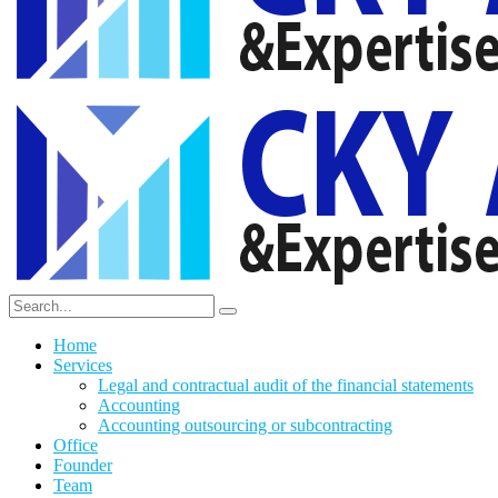
Home
Services
Legal and contractual audit of the financial statements
Accounting
Accounting outsourcing or subcontracting
Office
Founder
Team