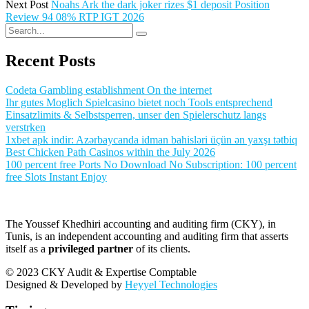
Next Post
Noahs Ark the dark joker rizes $1 deposit Position
Review 94 08% RTP IGT 2026
Recent Posts
Codeta Gambling establishment On the internet
Ihr gutes Moglich Spielcasino bietet noch Tools entsprechend
Einsatzlimits & Selbstsperren, unser den Spielerschutz langs
verstrken
1xbet apk indir: Azərbaycanda idman bahisləri üçün ən yaxşı tətbiq
Best Chicken Path Casinos within the July 2026
100 percent free Ports No Download No Subscription: 100 percent
free Slots Instant Enjoy
The Youssef Khedhiri accounting and auditing firm (CKY), in
Tunis, is an independent accounting and auditing firm that asserts
itself as a
privileged partner
of its clients.
© 2023 CKY Audit & Expertise Comptable
Designed & Developed by
Heyyel Technologies