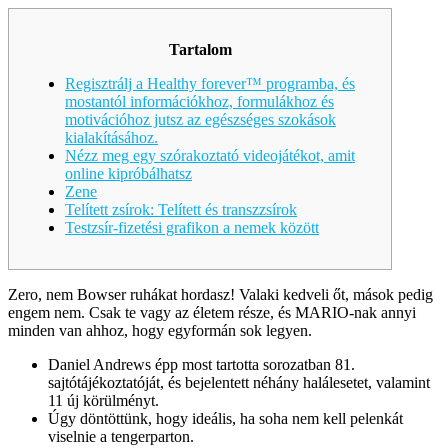
Tartalom
Regisztrálj a Healthy forever™ programba, és
mostantól információkhoz, formulákhoz és
motivációhoz jutsz az egészséges szokások
kialakításához.
Nézz meg egy szórakoztató videojátékot, amit
online kipróbálhatsz
Zene
Telített zsírok: Telített és transzzsírok
Testzsír-fizetési grafikon a nemek között
Zero, nem Bowser ruhákat hordasz! Valaki kedveli őt, mások pedig
engem nem. Csak te vagy az életem része, és MARIO-nak annyi
minden van ahhoz, hogy egyformán sok legyen.
Daniel Andrews épp most tartotta sorozatban 81.
sajtótájékoztatóját, és bejelentett néhány halálesetet, valamint
11 új körülményt.
Úgy döntöttünk, hogy ideális, ha soha nem kell pelenkát
viselnie a tengerparton.