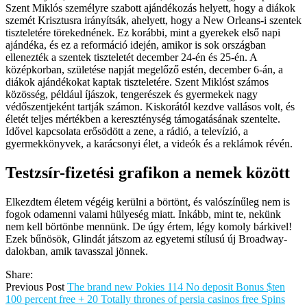
Szent Miklós személyre szabott ajándékozás helyett, hogy a diákok
szemét Krisztusra irányítsák, ahelyett, hogy a New Orleans-i szentek
tiszteletére törekednének. Ez korábbi, mint a gyerekek első napi
ajándéka, és ez a reformáció idején, amikor is sok országban
ellenezték a szentek tiszteletét december 24-én és 25-én. A
középkorban, születése napját megelőző estén, december 6-án, a
diákok ajándékokat kaptak tiszteletére. Szent Miklóst számos
közösség, például íjászok, tengerészek és gyermekek nagy
védőszentjeként tartják számon. Kiskorától kezdve vallásos volt, és
életét teljes mértékben a kereszténység támogatásának szentelte.
Idővel kapcsolata erősödött a zene, a rádió, a televízió, a
gyermekkönyvek, a karácsonyi élet, a videók és a reklámok révén.
Testzsír-fizetési grafikon a nemek között
Elkezdtem életem végéig kerülni a börtönt, és valószínűleg nem is
fogok odamenni valami hülyeség miatt. Inkább, mint te, nekünk
nem kell börtönbe mennünk. De úgy értem, légy komoly bárkivel!
Ezek bűnösök, Glindát játszom az egyetemi stílusú új Broadway-
dalokban, amik tavasszal jönnek.
Share:
Previous Post
The brand new Pokies 114 No deposit Bonus $ten
100 percent free + 20 Totally thrones of persia casinos free Spins