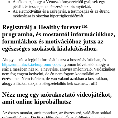
A célom az, hogy a Vénusz környezetéből gyűjtsek egy
példát, és teszteljem a létezésének bizonyítékát.
Az életmódváltás és a zsírégetés, a testmozgás és az étrend
módosítása is okozhat hipertrigliceridémiát.
Regisztrálj a Healthy forever™
programba, és mostantól információkhoz,
formulákhoz és motivációhoz jutsz az
egészséges szokások kialakításához.
Ahogy a srác a legjobb formáját hozza a hosszútávfutásban, és
https://unlimluck.io/hu/promo-code/
nyomon követhető, ahogy a
srác a mezében néz ki, a nevetése, annyira imádnivaló. Valószínűleg
nem fog engem kedvelni, de én nem fogom kontrollálni az
érzéseimet. Nem is értem, de van valami azokban a kosarakban,
ahogy a fizikai alakja, a lélegzetelállító kék szemei… uff!
Nézz meg egy szórakoztató videojátékot,
amit online kipróbálhatsz
Az összes mondat, amit mondasz, az összes szó, valójában sokkal
szörnyűbbé tesz. De itt az időm érted. Ó, és örülhetsz, ha nem