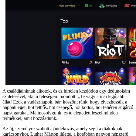
A családjainknak alkotok, és ez hirtelen kezdődött egy dédunokám
születésével, akit a feleségem mondott: „Te vagy a mai legújabb
állat! Ezek a vadásznapok, bár, köszönt ránk, hogy élvezhessük a
nappali eget, hol felhős, hol csepegő, hol ködös, hol fehéren sugárzó
napsugarakat. Ma mosolygunk, és te elégedett leszel minden
termékkel, amit hozzáadunk.
Az új, személyre szabott ajándékozás, amely segít a diákoknak
karácsonykor, Luther Márton ihlette, a korábban nagyon népszerű