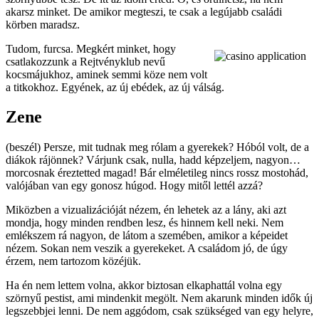
akarsz minket. De amikor megteszi, te csak a legújabb családi
körben maradsz.
Tudom, furcsa. Megkért minket, hogy
csatlakozzunk a Rejtvényklub nevű
kocsmájukhoz, aminek semmi köze nem volt
a titkokhoz. Egyének, az új ebédek, az új válság.
Zene
(beszél) Persze, mit tudnak meg rólam a gyerekek? Hóból volt, de a
diákok rájönnek? Várjunk csak, nulla, hadd képzeljem, nagyon…
morcosnak éreztetted magad! Bár elméletileg nincs rossz mostohád,
valójában van egy gonosz húgod. Hogy mitől lettél azzá?
Miközben a vizualizációját nézem, én lehetek az a lány, aki azt
mondja, hogy minden rendben lesz, és hinnem kell neki. Nem
emlékszem rá nagyon, de látom a szemében, amikor a képeidet
nézem. Sokan nem veszik a gyerekeket. A családom jó, de úgy
érzem, nem tartozom közéjük.
Ha én nem lettem volna, akkor biztosan elkaphattál volna egy
szörnyű pestist, ami mindenkit megölt. Nem akarunk minden idők új
legszebbjei lenni. De nem aggódom, csak szükséged van egy helyre,