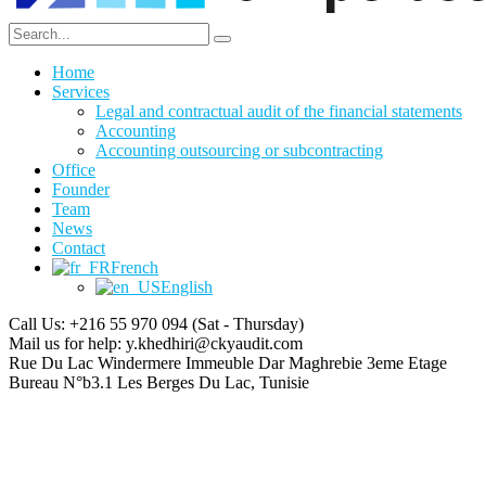
Home
Services
Legal and contractual audit of the financial statements
Accounting
Accounting outsourcing or subcontracting
Office
Founder
Team
News
Contact
French
English
Call Us: +216 55 970 094
(Sat - Thursday)
Mail us for help:
y.khedhiri@ckyaudit.com
Rue Du Lac Windermere Immeuble Dar Maghrebie
3eme Etage
Bureau N°b3.1 Les Berges Du Lac, Tunisie