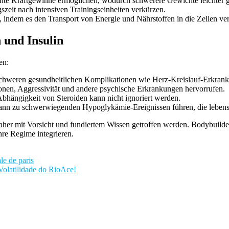
nte Kraftgewinne ermöglichen, wodurch schwerere Gewichte leichter
zeit nach intensiven Trainingseinheiten verkürzen.
, indem es den Transport von Energie und Nährstoffen in die Zellen ver
 und Insulin
en:
schweren gesundheitlichen Komplikationen wie Herz-Kreislauf-Erkran
nen, Aggressivität und andere psychische Erkrankungen hervorrufen.
bhängigkeit von Steroiden kann nicht ignoriert werden.
n zu schwerwiegenden Hypoglykämie-Ereignissen führen, die lebensb
her mit Vorsicht und fundiertem Wissen getroffen werden. Bodybuilder 
hre Regime integrieren.
le de paris
Volatilidade do RioAce!