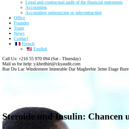
Legal and contractual audit of the financial statements
Accounting
Accounting outsourcing or subcontracting
Office
Founder
Team
News
Contact
French
English
Call Us: +216 55 970 094
(Sat - Thursday)
Mail us for help:
y.khedhiri@ckyaudit.com
Rue Du Lac Windermere Immeuble Dar Maghrebie
3eme Etage Bure
Steroide und Insulin: Chancen 