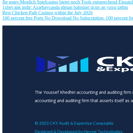
Ihr gutes Moglich Spielcasino bietet noch Tools entsprechend Einsatzl
1xbet apk indir: Azərbaycanda idman bahisləri üçün ən yaxşı tətbiq
Best Chicken Path Casinos within the July 2026
100 percent free Ports No Download No Subscription: 100 percent fre
The Youssef Khedhiri accounting and auditing firm (
accounting and auditing firm that asserts itself as 
© 2023 CKY Audit & Expertise Comptable
Designed & Developed by
Heyyel Technologies