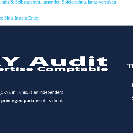
imits & Selbstsperren, unser den Spielerschutz langs verstrken
e Slots Instant Enjoy
T
CKY), in Tunis, is an independent
a
privileged partner
of its clients.