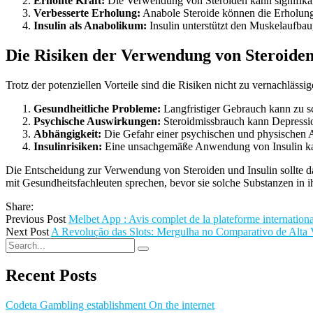
Erhöhte Kraft:
Die Verwendung von Steroiden kann signifika
Verbesserte Erholung:
Anabole Steroide können die Erholungs
Insulin als Anabolikum:
Insulin unterstützt den Muskelaufbau
Die Risiken der Verwendung von Steroiden
Trotz der potenziellen Vorteile sind die Risiken nicht zu vernachlässig
Gesundheitliche Probleme:
Langfristiger Gebrauch kann zu 
Psychische Auswirkungen:
Steroidmissbrauch kann Depressio
Abhängigkeit:
Die Gefahr einer psychischen und physischen A
Insulinrisiken:
Eine unsachgemäße Anwendung von Insulin kan
Die Entscheidung zur Verwendung von Steroiden und Insulin sollte da
mit Gesundheitsfachleuten sprechen, bevor sie solche Substanzen in i
Share:
Previous Post
Melbet App : Avis complet de la plateforme internationa
Next Post
A Revolução das Slots: Mergulha no Comparativo de Alta 
Recent Posts
Codeta Gambling establishment On the internet