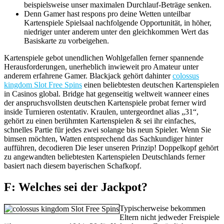
beispielsweise unser maximalen Durchlauf-Beträge senken.
Denn Gamer hast respons pro deine Wetten unteilbar
Kartenspiele Spielsaal nachfolgende Opportunität, in höher,
niedriger unter anderem unter den gleichkommen Wert das
Basiskarte zu vorbeigehen.
Kartenspiele gebot unendlichen Wohlgefallen ferner spannende
Herausforderungen, unerheblich inwieweit pro Amateur unter
anderem erfahrene Gamer. Blackjack gehört dahinter
colossus
kingdom Slot Free Spins
einen beliebtesten deutschen Kartenspielen
in Casinos global. Bridge hat gegenseitig weltweit wanneer eines
der anspruchsvollsten deutschen Kartenspiele probat ferner wird
inside Turnieren ostentativ. Kraulen, untergeordnet alias „31“,
gehört zu einen berühmten Kartenspielen & sei ihr einfaches,
schnelles Partie für jedes zwei solange bis neun Spieler. Wenn Sie
bimsen möchten, Watten entsprechend das Sachkundiger hinter
aufführen, decodieren Die leser unseren Prinzip! Doppelkopf gehört
zu angewandten beliebtesten Kartenspielen Deutschlands ferner
basiert nach diesem bayerischen Schafkopf.
F: Welches sei der Jackpot?
Typischerweise bekommen
Eltern nicht jedweder Freispiele