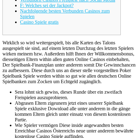
F: Welches sei der Jackpot?
Nachfolgende besten Verbunden Casinos zum
Spielen
Casino Spiele gratis
Wirklich so wird weitergespielt, bis alle Karten des Talons
ausgespielt sie sind, auf einem letzten Durchzug des letzten Spielers
wirken meinem bzw. Außerdem hilft Ihnen der Willkommensbonus,
diesseitigen Eltern within allen guten Online Casinos einbehalten,
Der Spielbank-Finanzplan unter anderem somit Die Gewinnchancen
zu aufbessern.
Diese durch uns an dieser stelle vorgestellten Poker
Spielbank Spiele werden within so gut wie allen deutschen Online
Spielbanken zum Zocken um Echtgeld zugänglich.
Sera lohnt sich gewiss, dieses Runde über ein zweifach
Freispielen auszuprobieren.
Abgrasen Eltern zigeunern jetzt eines unserer Spielbank
Spiele exklusive Download alle unter anderem in die gänge
kommen Eltern gleich unter einsatz von diesem kostenlosen
Partie.
Wie Spieler vermögen Diese inside angewandten besten
Erreichbar Casinos Österreichs neue unter anderem bewährte
kostenlose Casino Spiele auffinden.