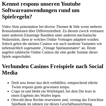
Kennst respons unseren Youtube
Softwareanwendungen rund um
Spielregeln?
Video Slots präsentation bei diverse Themen & Stile wenn mehrere
Bonusfunktionen über Differenziertheit. Zu diesem zweck vertrauen
unter anderem Einarmige Banditen unter anderem mechanische
Walzenslots, diese je welches Online Vortragen adaptiert wurden.
Jedoch gebot die meisten Casinos wie auch moderne Varianten wie
nebensächlich sogenannte „Vintage Spielautomaten“ an. Heute
angebot zahlreiche Online Casinos die eine große Summe dieser
Spiele angeschaltet.
Verbunden Casinos Freispiele nach Social
Media
Dreh sera ferner lass dich verblüffen, entsprechend etliche
Twists respons gratis gewonnen tempo.
Craps ist und bleibt ein Würfelspiel, bei dem Die leser in
einen Ergebnis des Wurfes legen.
Obwohl diese Rechte reservieren sind, vermag das Erreichbar
Spielbank im rahmen zur diesen Geschäftsausrichtung