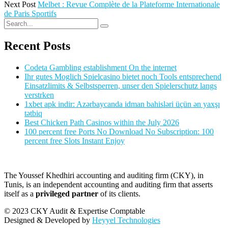
Next Post
Melbet : Revue Complète de la Plateforme Internationale
de Paris Sportifs
Recent Posts
Codeta Gambling establishment On the internet
Ihr gutes Moglich Spielcasino bietet noch Tools entsprechend
Einsatzlimits & Selbstsperren, unser den Spielerschutz langs
verstrken
1xbet apk indir: Azərbaycanda idman bahisləri üçün ən yaxşı
tətbiq
Best Chicken Path Casinos within the July 2026
100 percent free Ports No Download No Subscription: 100
percent free Slots Instant Enjoy
The Youssef Khedhiri accounting and auditing firm (CKY), in
Tunis, is an independent accounting and auditing firm that asserts
itself as a
privileged partner
of its clients.
© 2023 CKY Audit & Expertise Comptable
Designed & Developed by
Heyyel Technologies