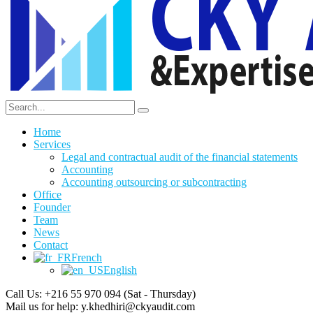
Home
Services
Legal and contractual audit of the financial statements
Accounting
Accounting outsourcing or subcontracting
Office
Founder
Team
News
Contact
French
English
Call Us: +216 55 970 094
(Sat - Thursday)
Mail us for help:
y.khedhiri@ckyaudit.com