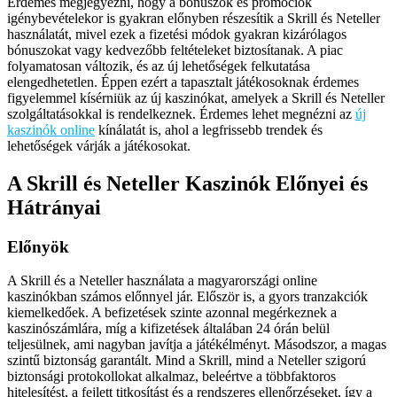
Érdemes megjegyezni, hogy a bónuszok és promóciók
igénybevételekor is gyakran előnyben részesítik a Skrill és Neteller
használatát, mivel ezek a fizetési módok gyakran kizárólagos
bónuszokat vagy kedvezőbb feltételeket biztosítanak. A piac
folyamatosan változik, és az új lehetőségek felkutatása
elengedhetetlen. Éppen ezért a tapasztalt játékosoknak érdemes
figyelemmel kísérniük az új kaszinókat, amelyek a Skrill és Neteller
szolgáltatásokkal is rendelkeznek. Érdemes lehet megnézni az
új
kaszinók online
kínálatát is, ahol a legfrissebb trendek és
lehetőségek várják a játékosokat.
A Skrill és Neteller Kaszinók Előnyei és
Hátrányai
Előnyök
A Skrill és a Neteller használata a magyarországi online
kaszinókban számos előnnyel jár. Először is, a gyors tranzakciók
kiemelkedőek. A befizetések szinte azonnal megérkeznek a
kaszinószámlára, míg a kifizetések általában 24 órán belül
teljesülnek, ami nagyban javítja a játékélményt. Másodszor, a magas
szintű biztonság garantált. Mind a Skrill, mind a Neteller szigorú
biztonsági protokollokat alkalmaz, beleértve a többfaktoros
hitelesítést, a fejlett titkosítást és a rendszeres ellenőrzéseket, így a