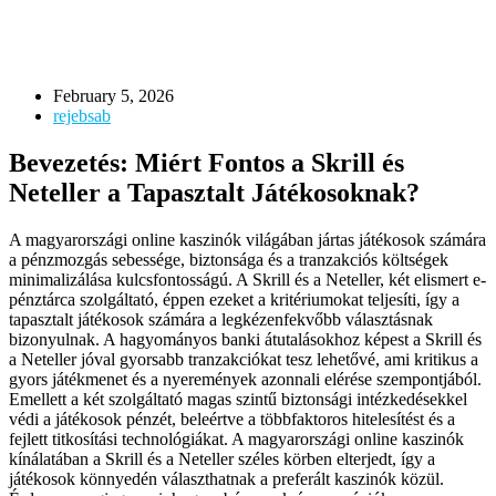
February 5, 2026
rejebsab
Bevezetés: Miért Fontos a Skrill és
Neteller a Tapasztalt Játékosoknak?
A magyarországi online kaszinók világában jártas játékosok számára
a pénzmozgás sebessége, biztonsága és a tranzakciós költségek
minimalizálása kulcsfontosságú. A Skrill és a Neteller, két elismert e-
pénztárca szolgáltató, éppen ezeket a kritériumokat teljesíti, így a
tapasztalt játékosok számára a legkézenfekvőbb választásnak
bizonyulnak. A hagyományos banki átutalásokhoz képest a Skrill és
a Neteller jóval gyorsabb tranzakciókat tesz lehetővé, ami kritikus a
gyors játékmenet és a nyeremények azonnali elérése szempontjából.
Emellett a két szolgáltató magas szintű biztonsági intézkedésekkel
védi a játékosok pénzét, beleértve a többfaktoros hitelesítést és a
fejlett titkosítási technológiákat. A magyarországi online kaszinók
kínálatában a Skrill és a Neteller széles körben elterjedt, így a
játékosok könnyedén választhatnak a preferált kaszinók közül.