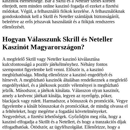
kaszinók elérhetősége. Bár a Skrill és a Neteller széles körben
elterjedt, nem minden online kaszinó fogadja el ezeket a fizetési
módokat. Végül, a felhasználói fiókok kezelése. A felhasználóknak
gondoskodniuk kell a Skrill és Neteller számlájuk biztonságáról,
beleértve az erős jelszavak használatát és a fiókjuk rendszeres
ellenőrzését.
Hogyan Válasszunk Skrill és Neteller
Kaszinót Magyarországon?
A megfelelő Skrill vagy Neteller kaszinó kiválasztása
kulcsfontosságú a pozitív játékélményhez. Néhány fontos
szempontot figyelembe kell venni. Először is, a kaszinó
megbízhatósága. Mindig ellenőrizze a kaszinó engedélyét és
hírnevét. A megbízható kaszinók általában rendelkeznek a megfelelő
engedélyekkel, és a játékosok pozitív véleményei is megbízható
jelzők. Másodszor, a játékok kínálata. Válasszon olyan kaszinót,
amely a kedvenc játékait kínálja, legyen az nyerőgép, póker,
blackjack vagy rulett. Harmadszor, a bónuszok és promóciók. Vegye
figyelembe a kínált bónuszokat és promóciókat, de mindig olvassa el
a feltételeket, hogy megértse a fogadási követelményeket.
Negyedrészt, a fizetési lehetőségek. Győződjön meg róla, hogy a
kaszinó elfogadja a Skrillt és a Netellert, és hogy a tranzakciós díjak
elfogadhatóak. Ötödször, az ügyfélszolgálat. Ellenőrizze, hogy a