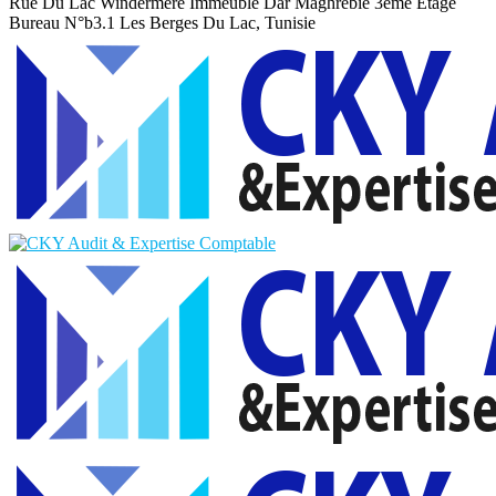
Rue Du Lac Windermere Immeuble Dar Maghrebie
3eme Etage
Bureau N°b3.1 Les Berges Du Lac, Tunisie