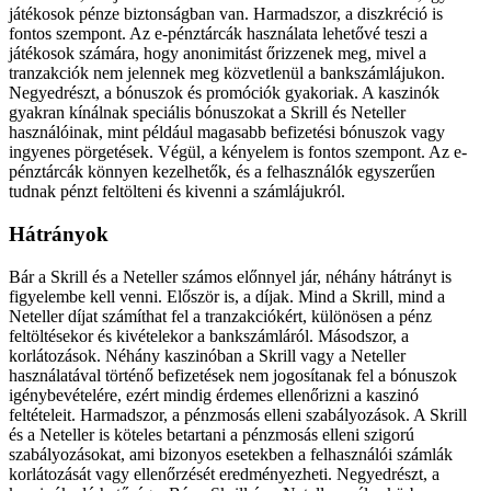
játékosok pénze biztonságban van. Harmadszor, a diszkréció is
fontos szempont. Az e-pénztárcák használata lehetővé teszi a
játékosok számára, hogy anonimitást őrizzenek meg, mivel a
tranzakciók nem jelennek meg közvetlenül a bankszámlájukon.
Negyedrészt, a bónuszok és promóciók gyakoriak. A kaszinók
gyakran kínálnak speciális bónuszokat a Skrill és Neteller
használóinak, mint például magasabb befizetési bónuszok vagy
ingyenes pörgetések. Végül, a kényelem is fontos szempont. Az e-
pénztárcák könnyen kezelhetők, és a felhasználók egyszerűen
tudnak pénzt feltölteni és kivenni a számlájukról.
Hátrányok
Bár a Skrill és a Neteller számos előnnyel jár, néhány hátrányt is
figyelembe kell venni. Először is, a díjak. Mind a Skrill, mind a
Neteller díjat számíthat fel a tranzakciókért, különösen a pénz
feltöltésekor és kivételekor a bankszámláról. Másodszor, a
korlátozások. Néhány kaszinóban a Skrill vagy a Neteller
használatával történő befizetések nem jogosítanak fel a bónuszok
igénybevételére, ezért mindig érdemes ellenőrizni a kaszinó
feltételeit. Harmadszor, a pénzmosás elleni szabályozások. A Skrill
és a Neteller is köteles betartani a pénzmosás elleni szigorú
szabályozásokat, ami bizonyos esetekben a felhasználói számlák
korlátozását vagy ellenőrzését eredményezheti. Negyedrészt, a