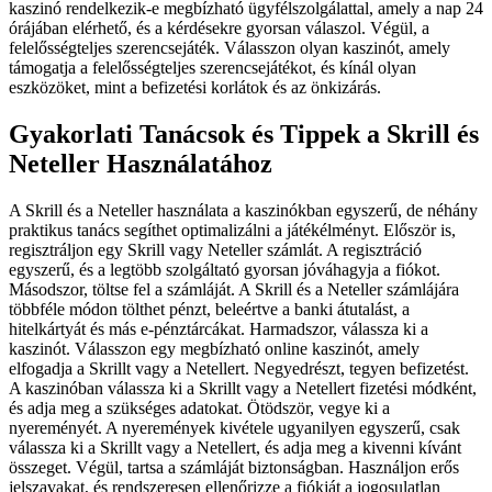
kaszinó rendelkezik-e megbízható ügyfélszolgálattal, amely a nap 24
órájában elérhető, és a kérdésekre gyorsan válaszol. Végül, a
felelősségteljes szerencsejáték. Válasszon olyan kaszinót, amely
támogatja a felelősségteljes szerencsejátékot, és kínál olyan
eszközöket, mint a befizetési korlátok és az önkizárás.
Gyakorlati Tanácsok és Tippek a Skrill és
Neteller Használatához
A Skrill és a Neteller használata a kaszinókban egyszerű, de néhány
praktikus tanács segíthet optimalizálni a játékélményt. Először is,
regisztráljon egy Skrill vagy Neteller számlát. A regisztráció
egyszerű, és a legtöbb szolgáltató gyorsan jóváhagyja a fiókot.
Másodszor, töltse fel a számláját. A Skrill és a Neteller számlájára
többféle módon tölthet pénzt, beleértve a banki átutalást, a
hitelkártyát és más e-pénztárcákat. Harmadszor, válassza ki a
kaszinót. Válasszon egy megbízható online kaszinót, amely
elfogadja a Skrillt vagy a Netellert. Negyedrészt, tegyen befizetést.
A kaszinóban válassza ki a Skrillt vagy a Netellert fizetési módként,
és adja meg a szükséges adatokat. Ötödször, vegye ki a
nyereményét. A nyeremények kivétele ugyanilyen egyszerű, csak
válassza ki a Skrillt vagy a Netellert, és adja meg a kivenni kívánt
összeget. Végül, tartsa a számláját biztonságban. Használjon erős
jelszavakat, és rendszeresen ellenőrizze a fiókját a jogosulatlan