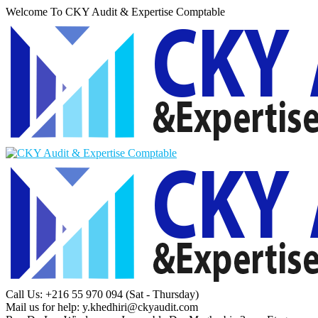
Welcome To CKY Audit & Expertise Comptable
Call Us: +216 55 970 094
(Sat - Thursday)
Mail us for help:
y.khedhiri@ckyaudit.com