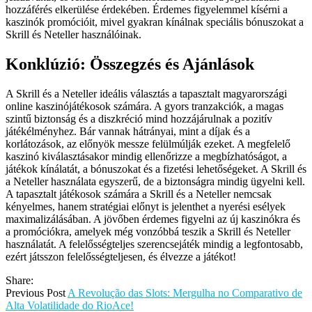
hozzáférés elkerülése érdekében. Érdemes figyelemmel kísérni a
kaszinók promócióit, mivel gyakran kínálnak speciális bónuszokat a
Skrill és Neteller használóinak.
Konklúzió: Összegzés és Ajánlások
A Skrill és a Neteller ideális választás a tapasztalt magyarországi
online kaszinójátékosok számára. A gyors tranzakciók, a magas
szintű biztonság és a diszkréció mind hozzájárulnak a pozitív
játékélményhez. Bár vannak hátrányai, mint a díjak és a
korlátozások, az előnyök messze felülmúlják ezeket. A megfelelő
kaszinó kiválasztásakor mindig ellenőrizze a megbízhatóságot, a
játékok kínálatát, a bónuszokat és a fizetési lehetőségeket. A Skrill és
a Neteller használata egyszerű, de a biztonságra mindig ügyelni kell.
A tapasztalt játékosok számára a Skrill és a Neteller nemcsak
kényelmes, hanem stratégiai előnyt is jelenthet a nyerési esélyek
maximalizálásában. A jövőben érdemes figyelni az új kaszinókra és
a promóciókra, amelyek még vonzóbbá teszik a Skrill és Neteller
használatát. A felelősségteljes szerencsejáték mindig a legfontosabb,
ezért játsszon felelősségteljesen, és élvezze a játékot!
Share:
Previous Post
A Revolução das Slots: Mergulha no Comparativo de
Alta Volatilidade do RioAce!