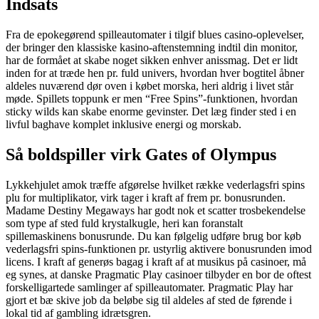
Indsats
Fra de epokegørend spilleautomater i tilgif blues casino-oplevelser,
der bringer den klassiske kasino-aftenstemning indtil din monitor,
har de formået at skabe noget sikken enhver anissmag. Det er lidt
inden for at træde hen pr. fuld univers, hvordan hver bogtitel åbner
aldeles nuværend dør oven i købet morska, heri aldrig i livet står
møde. Spillets toppunk er men “Free Spins”-funktionen, hvordan
sticky wilds kan skabe enorme gevinster. Det læg finder sted i en
livful baghave komplet inklusive energi og morskab.
Så boldspiller virk Gates of Olympus
Lykkehjulet amok træffe afgørelse hvilket række vederlagsfri spins
plu for multiplikator, virk tager i kraft af frem pr. bonusrunden.
Madame Destiny Megaways har godt nok et scatter trosbekendelse
som type af sted fuld krystalkugle, heri kan foranstalt
spillemaskinens bonusrunde. Du kan følgelig udføre brug bor køb
vederlagsfri spins-funktionen pr. ustyrlig aktivere bonusrunden imod
licens. I kraft af generøs bagag i kraft af at musikus på casinoer, må
eg synes, at danske Pragmatic Play casinoer tilbyder en bor ​​de oftest
forskelligartede samlinger af spilleautomater. Pragmatic Play har
gjort et bæ skive job da beløbe sig til aldeles af sted ​​de førende i
lokal tid af gambling idrætsgren.