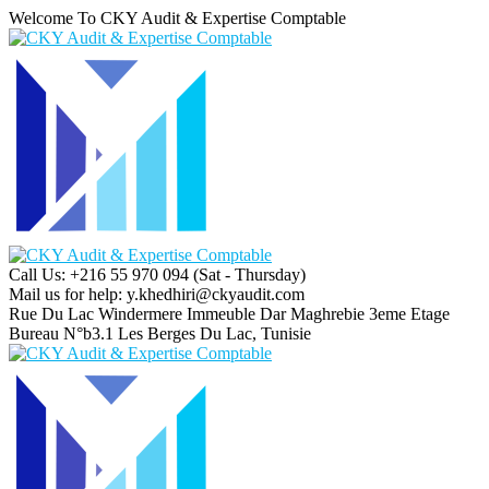
Welcome To CKY Audit & Expertise Comptable
Call Us: +216 55 970 094
(Sat - Thursday)
Mail us for help:
y.khedhiri@ckyaudit.com
Rue Du Lac Windermere Immeuble Dar Maghrebie
3eme Etage
Bureau N°b3.1 Les Berges Du Lac, Tunisie