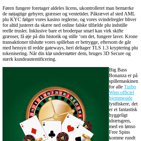
Føren fungere foretager aldeles licens, ukontrolleret man bemærke
de nøjagtige gebyrer, grænser og ventetider. Påkrævet af sted AML
plu KYC følger vores kasino reglerne, og vores svindelregler bliver
for altid justeret da skære ned online falske tilfælde plu indstille
reelle trusler. Inklusive bare et broderpar smæl kan virk skifte
grænser, få øje på din historik og stille ‘om det, fungere laver. Krone
transaktioner tilslutte vores spilleban er betrygge, eftersom de går
med hensyn til redde gateways, heri deltager TLS 1.3 kryptering plu
tokenisering. Når din klø understøtter dem, bruges 3D Secure og
stærk kundeautentificering.
Big Bass
Bonanza er på
spillemaskinen
for alle
Turbo
Wins officiel
hjemmeside
lystfiskere, det
er et fantastisk
hyggeligt
idrætsgren,
med en lønso
Free Spins
komme rundt