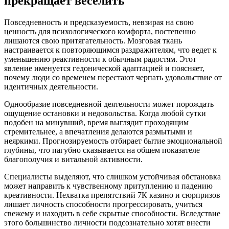
прекращает веселить
Повседневность и предсказуемость, невзирая на свою
ценность для психологического комфорта, постепенно
лишаются свою притягательность. Мозговая ткань
настраивается к повторяющимся раздражителям, что ведет к
уменьшению реактивности к обычным радостям. Этот
явление именуется гедонической адаптацией и поясняет,
почему люди со временем перестают черпать удовольствие от
идентичных деятельности.
Однообразие повседневной деятельности может порождать
ощущение остановки и недовольства. Когда любой сутки
подобен на минувший, время выглядит проходящим
стремительнее, а впечатления делаются размытыми и
неяркими. Прогнозируемость отбирает бытие эмоциональной
глубины, что пагубно сказывается на общем показателе
благополучия и витальной активности.
Специалисты выделяют, что слишком устойчивая обстановка
может направить к чувственному притуплению и падению
креативности. Нехватка препятствий 7К казино и сюрпризов
лишает личность способности прогрессировать, учиться
свежему и находить в себе скрытые способности. Вследствие
этого большинство личности подсознательно хотят внести