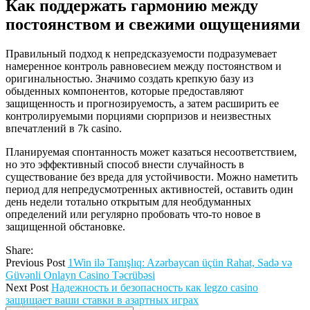
Как поддержать гармонию между
постоянством и свежими ощущениями
Правильный подход к непредсказуемости подразумевает
намеренное контроль равновесием между постоянством и
оригинальностью. Значимо создать крепкую базу из
обыденных компонентов, которые предоставляют
защищенность и прогнозируемость, а затем расширить ее
контролируемыми порциями сюрпризов и неизвестных
впечатлений в 7k casino.
Планируемая спонтанность может казаться несоответствием,
но это эффективный способ внести случайность в
существование без вреда для устойчивости. Можно наметить
период для непредусмотренных активностей, оставить один
день недели тотально открытым для необдуманных
определений или регулярно пробовать что-то новое в
защищенной обстановке.
Share:
Previous Post
1Win ilə Tanışlıq: Azərbaycan üçün Rahat, Sadə və
Güvənli Onlayn Casino Təcrübəsi
Next Post
Надежность и безопасность как legzo casino
защищает ваши ставки в азартных играх