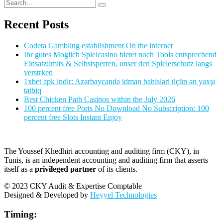
Recent Posts
Codeta Gambling establishment On the internet
Ihr gutes Moglich Spielcasino bietet noch Tools entsprechend
Einsatzlimits & Selbstsperren, unser den Spielerschutz langs
verstrken
1xbet apk indir: Azərbaycanda idman bahisləri üçün ən yaxşı
tətbiq
Best Chicken Path Casinos within the July 2026
100 percent free Ports No Download No Subscription: 100
percent free Slots Instant Enjoy
The Youssef Khedhiri accounting and auditing firm (CKY), in
Tunis, is an independent accounting and auditing firm that asserts
itself as a
privileged partner
of its clients.
© 2023 CKY Audit & Expertise Comptable
Designed & Developed by
Heyyel Technologies
Timing: