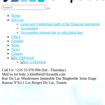
Home
Services
Legal and contractual audit of the financial statements
Accounting
Accounting outsourcing or subcontracting
Office
Founder
Team
News
Contact
French
English
Call Us: +216 55 970 094
(Sat - Thursday)
Mail us for help:
y.khedhiri@ckyaudit.com
Rue Du Lac Windermere Immeuble Dar Maghrebie
3eme Etage
Bureau N°b3.1 Les Berges Du Lac, Tunisie