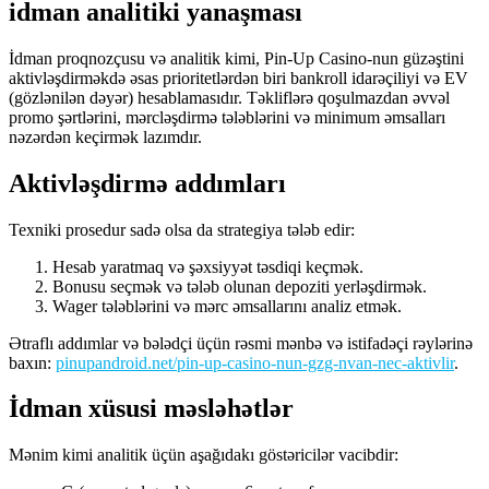
idman analitiki yanaşması
İdman proqnozçusu və analitik kimi, Pin-Up Casino-nun güzəştini
aktivləşdirməkdə əsas prioritetlərdən biri bankroll idarəçiliyi və EV
(gözlənilən dəyər) hesablamasıdır. Təkliflərə qoşulmazdan əvvəl
promo şərtlərini, mərcləşdirmə tələblərini və minimum əmsalları
nəzərdən keçirmək lazımdır.
Aktivləşdirmə addımları
Texniki prosedur sadə olsa da strategiya tələb edir:
Hesab yaratmaq və şəxsiyyət təsdiqi keçmək.
Bonusu seçmək və tələb olunan depoziti yerləşdirmək.
Wager tələblərini və mərc əmsallarını analiz etmək.
Ətraflı addımlar və bələdçi üçün rəsmi mənbə və istifadəçi rəylərinə
baxın:
pinupandroid.net/pin-up-casino-nun-gzg-nvan-nec-aktivlir
.
İdman xüsusi məsləhətlər
Mənim kimi analitik üçün aşağıdakı göstəricilər vacibdir: