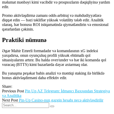
məlumat mənbəyi kimi vacibdir və proqnozların dəqiqliyinə yardım
edir.
Promo aktivləşdirmə zamanı odds-arbitraj və məhdudiyyətlərə
diqqət edin — bəzi təkliflər yüksək volatility tələb edir. Analitik
olaraq, hər bonusu ROI istiqamətində qiymətləndirin və emosional
qərarlardan çəkinin.
Praktiki nümunə
Əgər Mahir Emreli formadadır və komandasının xG indeksi
yaxşıdırsa, onun oyunçuluq profili yüksək ehtimallı qol
situasiyalarını artırır. Bu halda over/under və hər iki komanda qol
vuracaq (BTTS) kimi bazarlarda dəyər axtarmaq olar.
Bu yanaşma peşəkar bahis analizi və məntiqi staking ilə birlikdə
bonus aktivləşdirməni daha effektiv edir.
Share:
Previous Post
Pin Up AZ Telegram: İdmançı Baxışından Strategiya
və Analitika
Next Post
Pin-Up Casino-nun gəzgin hesabı necə aktivləşdirilir