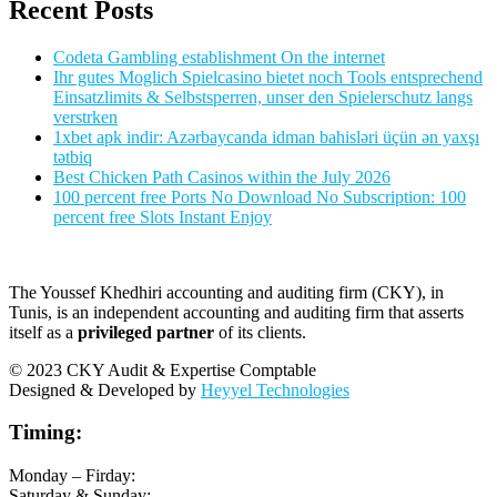
Recent Posts
Codeta Gambling establishment On the internet
Ihr gutes Moglich Spielcasino bietet noch Tools entsprechend
Einsatzlimits & Selbstsperren, unser den Spielerschutz langs
verstrken
1xbet apk indir: Azərbaycanda idman bahisləri üçün ən yaxşı
tətbiq
Best Chicken Path Casinos within the July 2026
100 percent free Ports No Download No Subscription: 100
percent free Slots Instant Enjoy
The Youssef Khedhiri accounting and auditing firm (CKY), in
Tunis, is an independent accounting and auditing firm that asserts
itself as a
privileged partner
of its clients.
© 2023 CKY Audit & Expertise Comptable
Designed & Developed by
Heyyel Technologies
Timing:
Monday – Firday:
Saturday & Sunday: