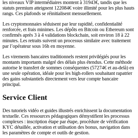
les niveaux VIP intermédiaires montent à 31943€, tandis que les
statuts premium atteignent 122084€ voire illimité pour les plus hauts
rangs. Ces plafonds se réinitialisent mensuellement.
Les cryptomonnaies séduisent par leur rapidité, confidentialité
renforcée, et frais minimes. Les dépôts en Bitcoin ou Ethereum sont
confirmés après 3 à 4 validations blockchain, soit environ 18 à 22
minutes. Les retraits suivent un processus similaire avec traitement
par l’opérateur sous 16h en moyenne.
Les virements bancaires traditionnels restent privilégiés pour les
montants importants malgré des délais plus étendus. Cette méthode
autorise le transfert de sommes conséquentes (57274€ et au-delà) en
une seule opération, idéale pour les high-rollers souhaitant rapatrier
des gains substantiels directement vers leur compte bancaire
principal.
Service Client
Des tutoriels vidéo et guides illustrés enrichissent la documentation
textuelle. Ces ressources pédagogiques démystifient les processus
complexes : inscription étape par étape, procédure de vérification
KYC détaillée, activation et utilisation des bonus, navigation dans
les paramètres de compte et outils de gestion.