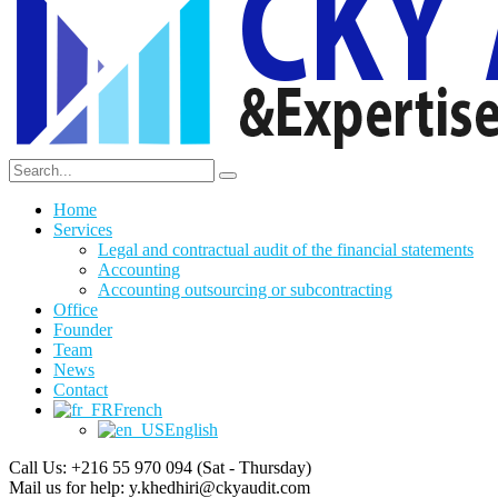
Home
Services
Legal and contractual audit of the financial statements
Accounting
Accounting outsourcing or subcontracting
Office
Founder
Team
News
Contact
French
English
Call Us: +216 55 970 094
(Sat - Thursday)
Mail us for help:
y.khedhiri@ckyaudit.com