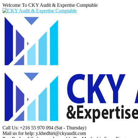
Welcome To CKY Audit & Expertise Comptable
Call Us: +216 55 970 094
(Sat - Thursday)
Mail us for help:
y.khedhiri@ckyaudit.com