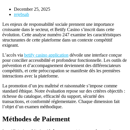
December 25, 2025
rejebsab
Les enjeux de responsabilité sociale prennent une importance
croissante dans le secteur, et Betify Casino s’inscrit dans cette
évolution. Cette analyse numéro 247 examine les caractéristiques
structurantes de cette plateforme dans un contexte compétitif
exigeant.
L’accès via
betify casino application
dévoile une interface conçue
pour concilier accessibilité et profondeur fonctionnelle. Les outils de
prévention et d’accompagnement deviennent des différenciateurs
compétitifs, et cette préoccupation se manifeste dès les premières
interactions avec la plateforme.
La promotion d’un jeu maîtrisé et raisonnable s’impose comme
standard éthique. Notre évaluation repose sur des critères objectifs :
richesse du catalogue, efficacité du support, sécurité des
transactions, et conformité réglementaire. Chaque dimension fait
l’objet d’un examen méthodique.
Méthodes de Paiement