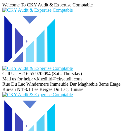
Welcome To CKY Audit & Expertise Comptable
Call Us: +216 55 970 094
(Sat - Thursday)
Mail us for help:
y.khedhiri@ckyaudit.com
Rue Du Lac Windermere Immeuble Dar Maghrebie
3eme Etage
Bureau N°b3.1 Les Berges Du Lac, Tunisie