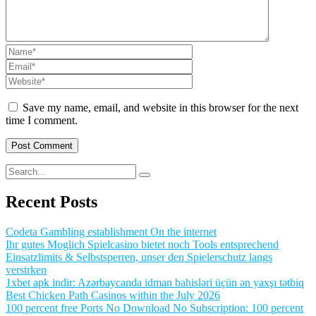
Save my name, email, and website in this browser for the next
time I comment.
Recent Posts
Codeta Gambling establishment On the internet
Ihr gutes Moglich Spielcasino bietet noch Tools entsprechend
Einsatzlimits & Selbstsperren, unser den Spielerschutz langs
verstrken
1xbet apk indir: Azərbaycanda idman bahisləri üçün ən yaxşı tətbiq
Best Chicken Path Casinos within the July 2026
100 percent free Ports No Download No Subscription: 100 percent