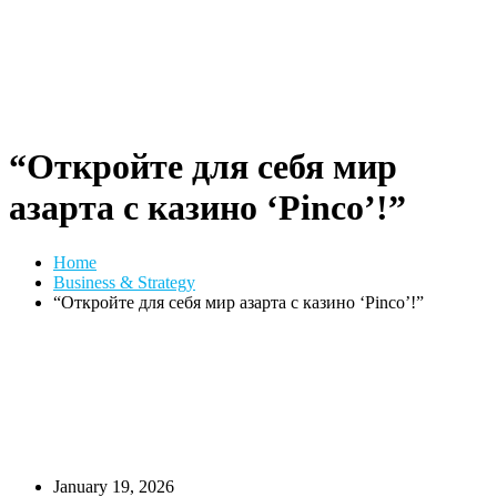
“Откройте для себя мир
азарта с казино ‘Pinco’!”
Home
Business & Strategy
“Откройте для себя мир азарта с казино ‘Pinco’!”
January 19, 2026