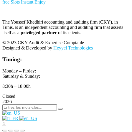
free Slots Instant Enjoy
The Youssef Khedhiri accounting and auditing firm (CKY), in
Tunis, is an independent accounting and auditing firm that asserts
itself as a
privileged partner
of its clients.
© 2023 CKY Audit & Expertise Comptable
Designed & Developed by
Heyyel Technologies
Timing:
Monday – Firday:
Saturday & Sunday:
8:30h – 18:00h
Closed
2026
X