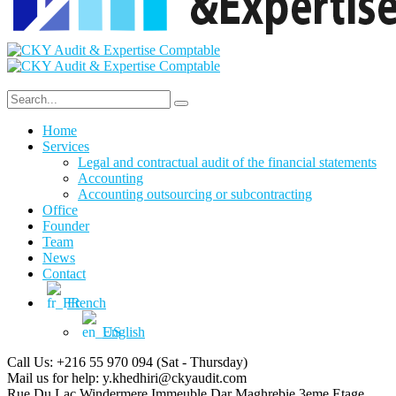
Home
Services
Legal and contractual audit of the financial statements
Accounting
Accounting outsourcing or subcontracting
Office
Founder
Team
News
Contact
French
English
Call Us: +216 55 970 094
(Sat - Thursday)
Mail us for help:
y.khedhiri@ckyaudit.com
Rue Du Lac Windermere Immeuble Dar Maghrebie
3eme Etage