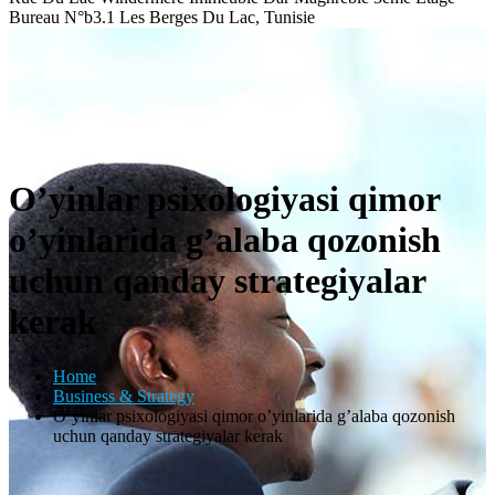
Bureau N°b3.1 Les Berges Du Lac, Tunisie
O’yinlar psixologiyasi qimor
o’yinlarida g’alaba qozonish
uchun qanday strategiyalar
kerak
Home
Business & Strategy
O’yinlar psixologiyasi qimor o’yinlarida g’alaba qozonish
uchun qanday strategiyalar kerak