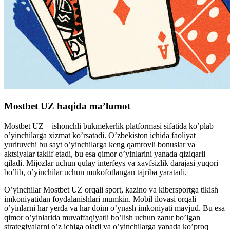
Mostbet UZ haqida ma’lumot
Mostbet UZ – ishonchli bukmekerlik platformasi sifatida ko’plab
o’yinchilarga xizmat ko’rsatadi. O’zbekiston ichida faoliyat
yurituvchi bu sayt o’yinchilarga keng qamrovli bonuslar va
aktsiyalar taklif etadi, bu esa qimor o’yinlarini yanada qiziqarli
qiladi. Mijozlar uchun qulay interfeys va xavfsizlik darajasi yuqori
bo’lib, o’yinchilar uchun mukofotlangan tajriba yaratadi.
O’yinchilar Mostbet UZ orqali sport, kazino va kibersportga tikish
imkoniyatidan foydalanishlari mumkin. Mobil ilovasi orqali
o’yinlarni har yerda va har doim o’ynash imkoniyati mavjud. Bu esa
qimor o’yinlarida muvaffaqiyatli bo’lish uchun zarur bo’lgan
strategiyalarni o’z ichiga oladi va o’yinchilarga yanada ko’proq