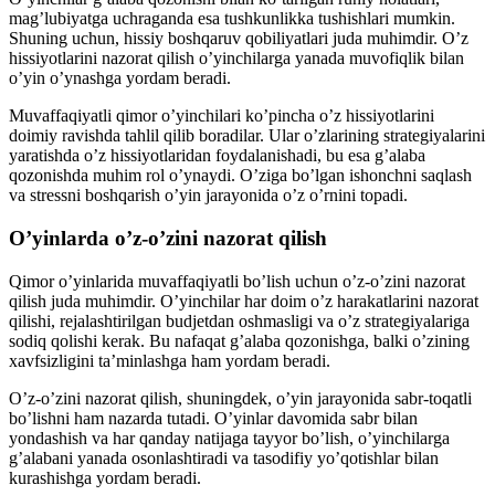
mag’lubiyatga uchraganda esa tushkunlikka tushishlari mumkin.
Shuning uchun, hissiy boshqaruv qobiliyatlari juda muhimdir. O’z
hissiyotlarini nazorat qilish o’yinchilarga yanada muvofiqlik bilan
o’yin o’ynashga yordam beradi.
Muvaffaqiyatli qimor o’yinchilari ko’pincha o’z hissiyotlarini
doimiy ravishda tahlil qilib boradilar. Ular o’zlarining strategiyalarini
yaratishda o’z hissiyotlaridan foydalanishadi, bu esa g’alaba
qozonishda muhim rol o’ynaydi. O’ziga bo’lgan ishonchni saqlash
va stressni boshqarish o’yin jarayonida o’z o’rnini topadi.
O’yinlarda o’z-o’zini nazorat qilish
Qimor o’yinlarida muvaffaqiyatli bo’lish uchun o’z-o’zini nazorat
qilish juda muhimdir. O’yinchilar har doim o’z harakatlarini nazorat
qilishi, rejalashtirilgan budjetdan oshmasligi va o’z strategiyalariga
sodiq qolishi kerak. Bu nafaqat g’alaba qozonishga, balki o’zining
xavfsizligini ta’minlashga ham yordam beradi.
O’z-o’zini nazorat qilish, shuningdek, o’yin jarayonida sabr-toqatli
bo’lishni ham nazarda tutadi. O’yinlar davomida sabr bilan
yondashish va har qanday natijaga tayyor bo’lish, o’yinchilarga
g’alabani yanada osonlashtiradi va tasodifiy yo’qotishlar bilan
kurashishga yordam beradi.