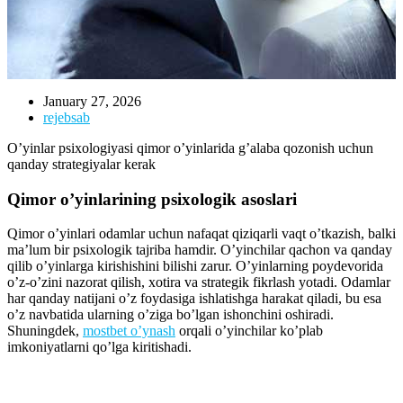
January 27, 2026
rejebsab
O’yinlar psixologiyasi qimor o’yinlarida g’alaba qozonish uchun
qanday strategiyalar kerak
Qimor o’yinlarining psixologik asoslari
Qimor o’yinlari odamlar uchun nafaqat qiziqarli vaqt o’tkazish, balki
ma’lum bir psixologik tajriba hamdir. O’yinchilar qachon va qanday
qilib o’yinlarga kirishishini bilishi zarur. O’yinlarning poydevorida
o’z-o’zini nazorat qilish, xotira va strategik fikrlash yotadi. Odamlar
har qanday natijani o’z foydasiga ishlatishga harakat qiladi, bu esa
o’z navbatida ularning o’ziga bo’lgan ishonchini oshiradi.
Shuningdek,
mostbet o’ynash
orqali o’yinchilar ko’plab
imkoniyatlarni qo’lga kiritishadi.