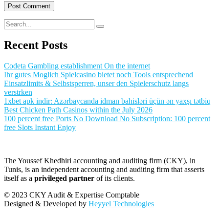
Recent Posts
Codeta Gambling establishment On the internet
Ihr gutes Moglich Spielcasino bietet noch Tools entsprechend
Einsatzlimits & Selbstsperren, unser den Spielerschutz langs
verstrken
1xbet apk indir: Azərbaycanda idman bahisləri üçün ən yaxşı tətbiq
Best Chicken Path Casinos within the July 2026
100 percent free Ports No Download No Subscription: 100 percent
free Slots Instant Enjoy
The Youssef Khedhiri accounting and auditing firm (CKY), in
Tunis, is an independent accounting and auditing firm that asserts
itself as a
privileged partner
of its clients.
© 2023 CKY Audit & Expertise Comptable
Designed & Developed by
Heyyel Technologies