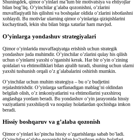
Shuningdek, qimor o’yinlari ma’lum bir motivatsiya va ehtiyojlar
bilan bog’liq. O’yinchilar g’alaba qozonishni, o’zlarini
muvaffaqiyatli his qilishni va boshqalar oldida o’zlarini isbotlashni
xohlaydi. Bu motivlar ularning qimor o’yinlariga qiziqishlarini
kuchaytiradi, lekin shu bilan birga xatarlar ham mavjud.
O’yinlarga yondashuv strategiyalari
Qimor o’yinlarida muvaffaqiyatga erishish uchun strategik
yondashuv juda muhimdir. O’yinchilar o’zlarini qulay his qilish
uchun o’yinlarni yaxshi o’rganishi kerak. Har bir o’yin o’zining
qoidalari va ehtimolliklari bilan ajralib turadi, shuning uchun ularni
yaxshi tushunish orqali o’z g’alabalarini oshirish mumkin.
O’yinchilar uchun muhim strategiya – bu o’z budjetini
rejalashtirishdir. O’yinlarga sarflanadigan mablag’ni oldindan
belgilab olish, o’z imkoniyatlarini va ehtimollarini yaxshiroq
anglashga yordam beradi. Bu yondashuv o’yin jarayonida hissiy
vaziyatlarni yaxshilaydi va noqulay holatlardan qochishga imkon
beradi.
Hissiy boshqaruv va g’alaba qozonish
Qimor o’yinlari ko’pincha hissiy o’zgarishlarga sabab bo’ladi.
O’yinchilar g’alaba qozonishi bilan ko’tarilgan ruhiy holatlari,