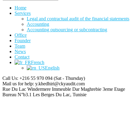
Home
Services
Legal and contractual audit of the financial statements
Accounting
Accounting outsourcing or subcontracting
Office
Founder
Team
News
Contact
French
English
Call Us: +216 55 970 094
(Sat - Thursday)
Mail us for help:
y.khedhiri@ckyaudit.com
Rue Du Lac Windermere Immeuble Dar Maghrebie
3eme Etage
Bureau N°b3.1 Les Berges Du Lac, Tunisie