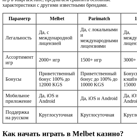
характеристики с другими известными брендами.
Параметр
Melbet
Parimatch
1
Да, с локальными
Да, с
Да,
и
Легальность
международной
между
международными
лицензией
лицен
лицензиями
Ассортимент
2000+ игр
1500+ игр
3000+
игр
Приветственный
Приветственный
Бонус
Бонусы
бонус 100% до
бонус до 100% до
кэшбэ
12000 KGS
10000 KGS
15000
Мобильное
Да, iOS и
Да, iO
Да, iOS и Android
приложение
Android
Andro
Поддержка
Круглосуточная
Круглосуточная
Кругл
на русском
Как начать играть в Melbet казино?