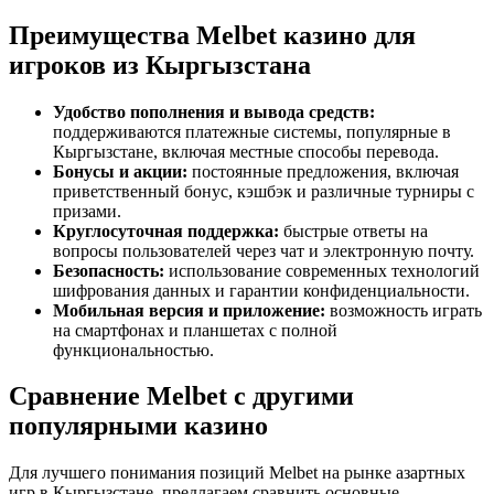
Преимущества Melbet казино для
игроков из Кыргызстана
Удобство пополнения и вывода средств:
поддерживаются платежные системы, популярные в
Кыргызстане, включая местные способы перевода.
Бонусы и акции:
постоянные предложения, включая
приветственный бонус, кэшбэк и различные турниры с
призами.
Круглосуточная поддержка:
быстрые ответы на
вопросы пользователей через чат и электронную почту.
Безопасность:
использование современных технологий
шифрования данных и гарантии конфиденциальности.
Мобильная версия и приложение:
возможность играть
на смартфонах и планшетах с полной
функциональностью.
Сравнение Melbet с другими
популярными казино
Для лучшего понимания позиций Melbet на рынке азартных
игр в Кыргызстане, предлагаем сравнить основные