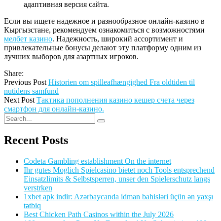
адаптивная версия сайта.
Если вы ищете надежное и разнообразное онлайн-казино в
Кыргызстане, рекомендуем ознакомиться с возможностями
мелбет казино
. Надежность, широкий ассортимент и
привлекательные бонусы делают эту платформу одним из
лучших выборов для азартных игроков.
Share:
Previous Post
Historien om spilleafhængighed Fra oldtiden til
nutidens samfund
Next Post
Тактика пополнения казино кешер счета через
смартфон для онлайн-казино.
Recent Posts
Codeta Gambling establishment On the internet
Ihr gutes Moglich Spielcasino bietet noch Tools entsprechend
Einsatzlimits & Selbstsperren, unser den Spielerschutz langs
verstrken
1xbet apk indir: Azərbaycanda idman bahisləri üçün ən yaxşı
tətbiq
Best Chicken Path Casinos within the July 2026