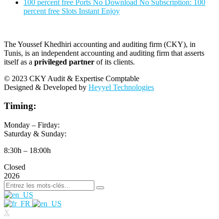
100 percent free Ports No Download No Subscription: 100
percent free Slots Instant Enjoy
The Youssef Khedhiri accounting and auditing firm (CKY), in
Tunis, is an independent accounting and auditing firm that asserts
itself as a
privileged partner
of its clients.
© 2023 CKY Audit & Expertise Comptable
Designed & Developed by
Heyyel Technologies
Timing:
Monday – Firday:
Saturday & Sunday:
8:30h – 18:00h
Closed
2026
X