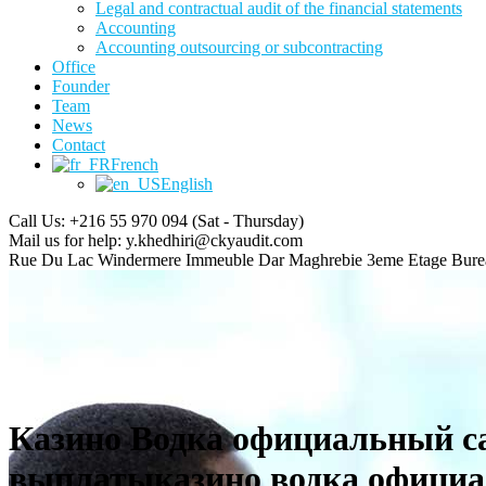
Legal and contractual audit of the financial statements
Accounting
Accounting outsourcing or subcontracting
Office
Founder
Team
News
Contact
French
English
Call Us: +216 55 970 094
(Sat - Thursday)
Mail us for help:
y.khedhiri@ckyaudit.com
Rue Du Lac Windermere Immeuble Dar Maghrebie
3eme Etage Bure
Казино Водка официальный са
выплатыказино водка официа