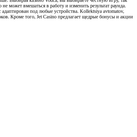
ше. Выбирая казино Vodca, вы выбираете честную игру, так
 не может вмешаться в работу и изменить результат раунда.
адаптирован под любые устройства. Kollektsiya avtomatov,
ов. Кроме того, Jet Casino предлагает щедрые бонусы и акции