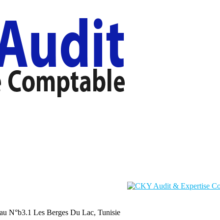
au N°b3.1 Les Berges Du Lac, Tunisie