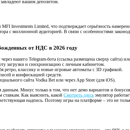
 завладеют вашим депозитом.
FI Investments Limited, что подтверждает серьёзность намерен
ора с миллионной аудиторией. В связи с особенностями законод
обожденных от НДС в 2026 году
через нашего Telegram-бота (ссылка размещена сверху сайта) и
оту загрузки и синхронизацию с личным кабинетом.
бя ретро, классику и новые игровые автоматы с 3D графикой.
писей и конфискацией средств.
ального сайта Vodka Bet или через App Store (для iOS).
 данным. Минус только в том, что нет демо вариантов и бонусов
м ставкам. Как выяснить, какой
Смотреть здесь
эмулятор работает
тветствующая надпись. Поэтому игры на платформе – это не толь