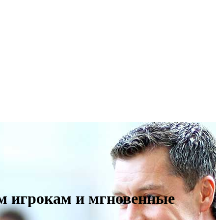
ым игрокам и мгновенные