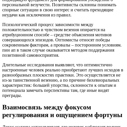
персональной везучести. Позитивисты склонны понимать
спорные ситуации в свою интерес и считать преходящие
неудачи как исключения из правил.
Психологический процесс зависимости между
положительностью и чувством везения опирается на
атрибуционном способе – средстве объяснения мотивов
совершающихся эпизодов. Оптимисты относят победы
сокровенным факторам, а провалы – посторонним условиям.
пин ап в таком случае оказывается методом поддержания
позитивной самовосприятия.
Длительные исследования выявляют, что оптимистично
настроенные человек реально приобретают лучших исходов в
разнообразных плоскостях практики. Это осуществляется не
из-за таинственной везению, а по причине бихевиоральных
характеристик: большей упорства, склонности к опытам и
потенциала замечать перспективы там, где иные видят
преграды.
Взаимосвязь между фокусом
регулирования и ощущением фортуны
Локус надзора устанавливает, где человек наблюдает родник