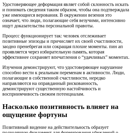
Удостоверяющее деформация являет собой склонность искать
и понимать сведения таким образом, чтобы она подтверждала
уже имеющиеся верования. В окружении везения это
означает, что люди, полагающие себя везучими, интенсивно
ищут доказательства персональной правоты.
Процесс функционирует так: человек отслеживает
позитивные эпизоды и причисляет их своей счастливости,
заодно пренебрегая или сокращая плохие моменты. пин ап
проявляется через избирательную память, которая
эффективнее сохраняет впечатления о “удачливых” моментах.
Изучения демонстрируют, что удостоверяющее нарушение
способно вести к реальным переменам в активности. Люди,
полагающие в собственной счастливости, нередко
направляются на оправданный рискованность,
демонстрируют существенную настойчивость и
восприимчивость свежим потенциалам.
Насколько позитивность влияет на
ощущение фортуны
Позитивный видение на действительность образует
подходящую фундамент для формирования убеждений о