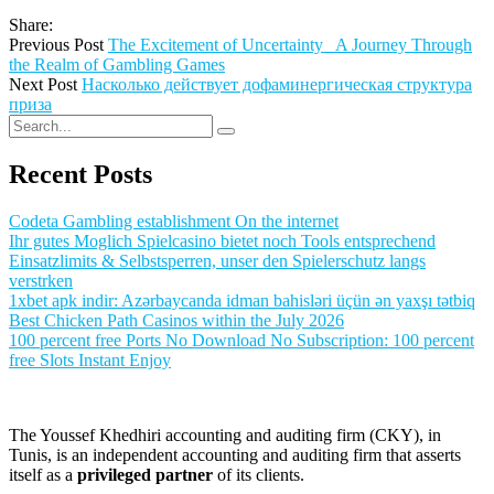
Share:
Previous Post
The Excitement of Uncertainty_ A Journey Through
the Realm of Gambling Games
Next Post
Насколько действует дофаминергическая структура
приза
Recent Posts
Codeta Gambling establishment On the internet
Ihr gutes Moglich Spielcasino bietet noch Tools entsprechend
Einsatzlimits & Selbstsperren, unser den Spielerschutz langs
verstrken
1xbet apk indir: Azərbaycanda idman bahisləri üçün ən yaxşı tətbiq
Best Chicken Path Casinos within the July 2026
100 percent free Ports No Download No Subscription: 100 percent
free Slots Instant Enjoy
The Youssef Khedhiri accounting and auditing firm (CKY), in
Tunis, is an independent accounting and auditing firm that asserts
itself as a
privileged partner
of its clients.