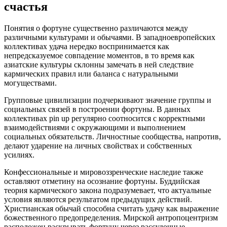
счастья
Понятия о фортуне существенно различаются между
различными культурами и обычаями. В западноевропейских
коллективах удача нередко воспринимается как
непредсказуемое совпадение моментов, в то время как
азиатские культуры склонны замечать в ней следствие
кармических правил или баланса с натуральными
могуществами.
Групповые цивилизации подчеркивают значение группы и
социальных связей в построении фортуны. В данных
коллективах pin up регулярно соотносится с корректными
взаимодействиями с окружающими и выполнением
социальных обязательств. Личностные сообщества, напротив,
делают ударение на личных свойствах и собственных
усилиях.
Конфессиональные и мировоззренческие наследие также
оставляют отметину на осознание фортуны. Буддийская
теория кармического закона подразумевает, что актуальные
условия являются результатом предыдущих действий.
Христианская обычай способна считать удачу как выражение
божественного предопределения. Мирской антропоцентризм
расположен раскрывать фортуну через рассудочные