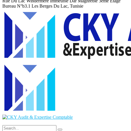
Rue Du Lac Windermere Immeuble Dar Maghrebie
3eme Etage
Bureau N°b3.1 Les Berges Du Lac, Tunisie