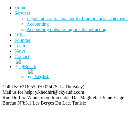
Home
Services
Legal and contractual audit of the financial statements
Accounting
Accounting outsourcing or subcontracting
Office
Founder
Team
News
Contact
French
English
Call Us: +216 55 970 094
(Sat - Thursday)
Mail us for help:
y.khedhiri@ckyaudit.com
Rue Du Lac Windermere Immeuble Dar Maghrebie
3eme Etage
Bureau N°b3.1 Les Berges Du Lac, Tunisie