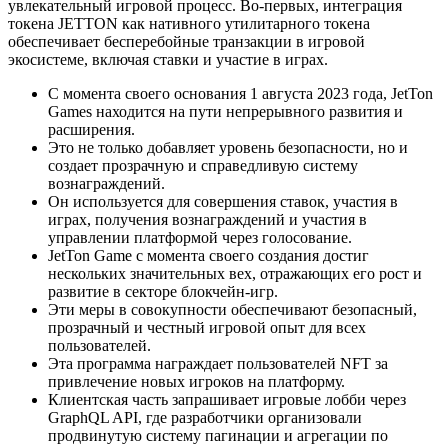
увлекательный игровой процесс. Во-первых, интеграция
токена JETTON как нативного утилитарного токена
обеспечивает бесперебойные транзакции в игровой
экосистеме, включая ставки и участие в играх.
С момента своего основания 1 августа 2023 года, JetTon
Games находится на пути непрерывного развития и
расширения.
Это не только добавляет уровень безопасности, но и
создает прозрачную и справедливую систему
вознаграждений.
Он используется для совершения ставок, участия в
играх, получения вознаграждений и участия в
управлении платформой через голосование.
JetTon Game с момента своего создания достиг
нескольких значительных вех, отражающих его рост и
развитие в секторе блокчейн-игр.
Эти меры в совокупности обеспечивают безопасный,
прозрачный и честный игровой опыт для всех
пользователей.
Эта программа награждает пользователей NFT за
привлечение новых игроков на платформу.
Клиентская часть запрашивает игровые лобби через
GraphQL API, где разработчики организовали
продвинутую систему пагинации и агрегации по