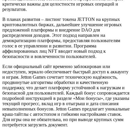
критически важны для целостности игровых операций и
результатов.
В планах развития – листинг токена JETTON на крупных
криптовалютных биржах, дальнейшее улучшение игровых
предложений платформы и внедрение DAO для
распределения доходов. Этот подход направлен на
демократизацию платформы, предоставляя пользователям
голос в ее управлении и развитии. Программа
аффилированных лиц NFT вводит новый подход к
безопасности и вовлеченности пользователей.
Если официальный сайт временно заблокирован или
недоступен, зеркало обеспечивает быстрый доступ к аккаунту
и играм. Jetton Games сочетает техническую надёжность,
продвинутые алгоритмы обработки и качественную
поддержку, что делает платформу устойчивой к нагрузкам и
безопасной для пользователей. Каждый бонус сопровождается
подробной инструкцией в разделе «Мои бонусы», где указаны
текущий прогресс, вклад игр в отыгрыш и дата списания
невыполненных бонусов. Jetton Games предлагает уникальные
краш-тайтлы с автостопом и гибкими настройками ставок.
Для игры она не обязательна, но при выводе крупных сумм
потребуется загрузить документ.