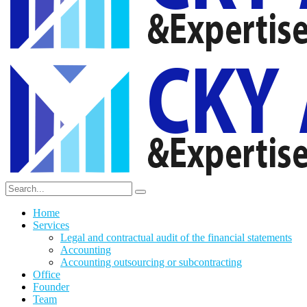
Home
Services
Legal and contractual audit of the financial statements
Accounting
Accounting outsourcing or subcontracting
Office
Founder
Team