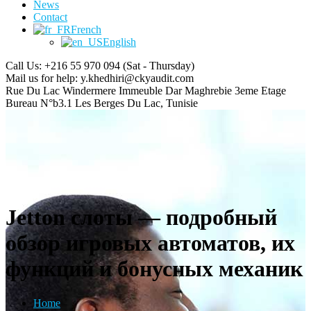
News
Contact
French
English
Call Us: +216 55 970 094
(Sat - Thursday)
Mail us for help:
y.khedhiri@ckyaudit.com
Rue Du Lac Windermere Immeuble Dar Maghrebie
3eme Etage
Bureau N°b3.1 Les Berges Du Lac, Tunisie
Jetton слоты — подробный
обзор игровых автоматов, их
функций и бонусных механик
Home