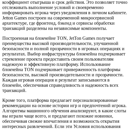
коэффициент отыгрыша и срок действия. Это позволяет точно
отслеживать выполнение условий и своевременно
информировать игрока через уведомления в личном кабинете.
Jetton Games построен на современной микросервисной
архитектуре, где фронтенд, бэкенд и сервисы обработки
транзакций разделены на независимые компоненты.
Построенная на блокчейне TON, JetTon Games получает
преимущества высокой производительности, улучшенной
безопасности и полной прозрачности в игровых операциях и
результатах. Выбор инфраструктуры блокчейна подчеркивает
стремление проекта предоставить своим пользователям
надежную и эффективную платформу. Использование
блокчейна TON подчеркивает приверженность платформы
безопасности, высокой производительности и прозрачности.
Каждая игровая операция и результат записываются в
блокчейн, обеспечивая справедливость и надежность всех
транзакций.
Кроме того, платформа предлагает персонализированные
рекомендации на основе истории игр и предпочтений игрока.
Алгоритмы машинного обучения анализируют, в какие слоты
вы играли чаще всего, и предлагают похожие новинки,
обеспечивая свежие впечатления и возможность открытия
интересных развлечений. Если эти Условия использования