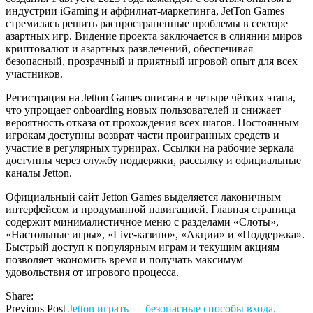
индустрии iGaming и аффилиат-маркетинга, JetTon Games
стремилась решить распространенные проблемы в секторе
азартных игр. Видение проекта заключается в слиянии миров
криптовалют и азартных развлечений, обеспечивая
безопасный, прозрачный и приятный игровой опыт для всех
участников.
Регистрация на Jetton Games описана в четыре чётких этапа,
что упрощает onboarding новых пользователей и снижает
вероятность отказа от прохождения всех шагов. Постоянным
игрокам доступны возврат части проигранных средств и
участие в регулярных турнирах. Ссылки на рабочие зеркала
доступны через службу поддержки, рассылку и официальные
каналы Jetton.
Официальный сайт Jetton Games выделяется лаконичным
интерфейсом и продуманной навигацией. Главная страница
содержит минималистичное меню с разделами «Слоты»,
«Настольные игры», «Live‐казино», «Акции» и «Поддержка».
Быстрый доступ к популярным играм и текущим акциям
позволяет экономить время и получать максимум
удовольствия от игрового процесса.
Share:
Previous Post
Jetton играть — безопасные способы входа,