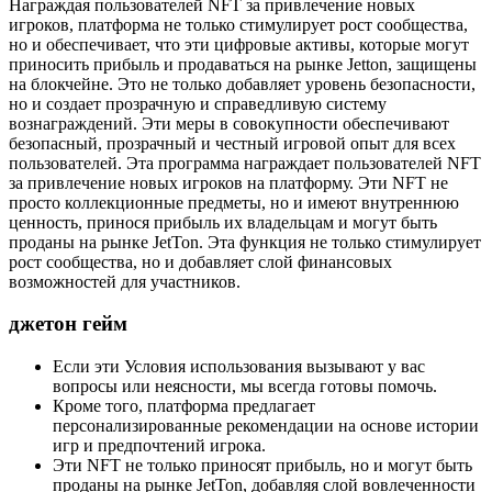
Награждая пользователей NFT за привлечение новых
игроков, платформа не только стимулирует рост сообщества,
но и обеспечивает, что эти цифровые активы, которые могут
приносить прибыль и продаваться на рынке Jetton, защищены
на блокчейне. Это не только добавляет уровень безопасности,
но и создает прозрачную и справедливую систему
вознаграждений. Эти меры в совокупности обеспечивают
безопасный, прозрачный и честный игровой опыт для всех
пользователей. Эта программа награждает пользователей NFT
за привлечение новых игроков на платформу. Эти NFT не
просто коллекционные предметы, но и имеют внутреннюю
ценность, принося прибыль их владельцам и могут быть
проданы на рынке JetTon. Эта функция не только стимулирует
рост сообщества, но и добавляет слой финансовых
возможностей для участников.
джетон гейм
Если эти Условия использования вызывают у вас
вопросы или неясности, мы всегда готовы помочь.
Кроме того, платформа предлагает
персонализированные рекомендации на основе истории
игр и предпочтений игрока.
Эти NFT не только приносят прибыль, но и могут быть
проданы на рынке JetTon, добавляя слой вовлеченности