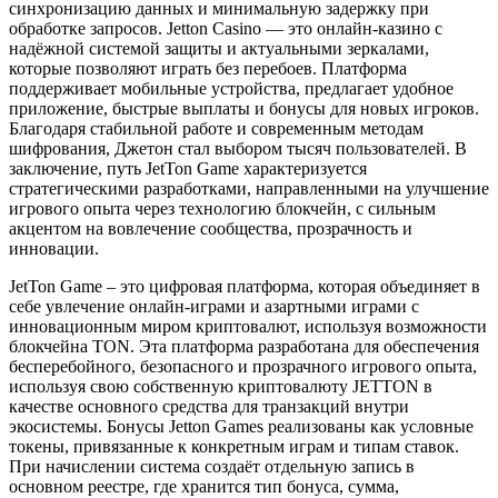
синхронизацию данных и минимальную задержку при
обработке запросов. Jetton Casino — это онлайн-казино с
надёжной системой защиты и актуальными зеркалами,
которые позволяют играть без перебоев. Платформа
поддерживает мобильные устройства, предлагает удобное
приложение, быстрые выплаты и бонусы для новых игроков.
Благодаря стабильной работе и современным методам
шифрования, Джетон стал выбором тысяч пользователей. В
заключение, путь JetTon Game характеризуется
стратегическими разработками, направленными на улучшение
игрового опыта через технологию блокчейн, с сильным
акцентом на вовлечение сообщества, прозрачность и
инновации.
JetTon Game – это цифровая платформа, которая объединяет в
себе увлечение онлайн-играми и азартными играми с
инновационным миром криптовалют, используя возможности
блокчейна TON. Эта платформа разработана для обеспечения
бесперебойного, безопасного и прозрачного игрового опыта,
используя свою собственную криптовалюту JETTON в
качестве основного средства для транзакций внутри
экосистемы. Бонусы Jetton Games реализованы как условные
токены, привязанные к конкретным играм и типам ставок.
При начислении система создаёт отдельную запись в
основном реестре, где хранится тип бонуса, сумма,