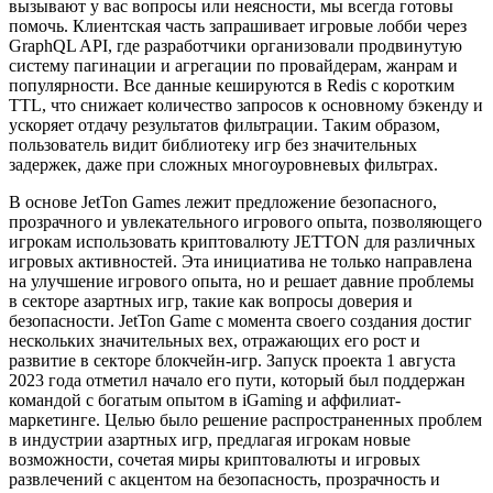
вызывают у вас вопросы или неясности, мы всегда готовы
помочь. Клиентская часть запрашивает игровые лобби через
GraphQL API, где разработчики организовали продвинутую
систему пагинации и агрегации по провайдерам, жанрам и
популярности. Все данные кешируются в Redis с коротким
TTL, что снижает количество запросов к основному бэкенду и
ускоряет отдачу результатов фильтрации. Таким образом,
пользователь видит библиотеку игр без значительных
задержек, даже при сложных многоуровневых фильтрах.
В основе JetTon Games лежит предложение безопасного,
прозрачного и увлекательного игрового опыта, позволяющего
игрокам использовать криптовалюту JETTON для различных
игровых активностей. Эта инициатива не только направлена
на улучшение игрового опыта, но и решает давние проблемы
в секторе азартных игр, такие как вопросы доверия и
безопасности. JetTon Game с момента своего создания достиг
нескольких значительных вех, отражающих его рост и
развитие в секторе блокчейн-игр. Запуск проекта 1 августа
2023 года отметил начало его пути, который был поддержан
командой с богатым опытом в iGaming и аффилиат-
маркетинге. Целью было решение распространенных проблем
в индустрии азартных игр, предлагая игрокам новые
возможности, сочетая миры криптовалюты и игровых
развлечений с акцентом на безопасность, прозрачность и