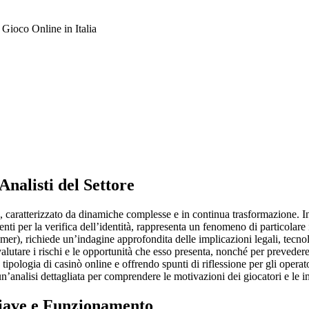
ioco Online in Italia
Analisti del Settore
ne, caratterizzato da dinamiche complesse e in continua trasformazione. 
i per la verifica dell’identità, rappresenta un fenomeno di particolare in
, richiede un’indagine approfondita delle implicazioni legali, tecnol
lutare i rischi e le opportunità che esso presenta, nonché per prevedere l
ipologia di casinò online e offrendo spunti di riflessione per gli operat
n’analisi dettagliata per comprendere le motivazioni dei giocatori e le im
hiave e Funzionamento