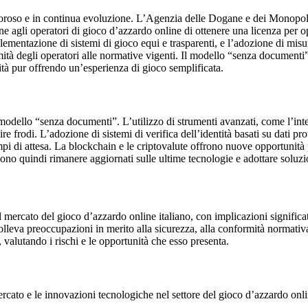
igoroso e in continua evoluzione. L’Agenzia delle Dogane e dei Monopol
pone agli operatori di gioco d’azzardo online di ottenere una licenza per o
l’implementazione di sistemi di gioco equi e trasparenti, e l’adozione di mi
ità degli operatori alle normative vigenti. Il modello “senza documenti”
tà pur offrendo un’esperienza di gioco semplificata.
ello “senza documenti”. L’utilizzo di strumenti avanzati, come l’intelli
e frodi. L’adozione di sistemi di verifica dell’identità basati su dati prov
empi di attesa. La blockchain e le criptovalute offrono nuove opportunit
no quindi rimanere aggiornati sulle ultime tecnologie e adottare soluzio
rcato del gioco d’azzardo online italiano, con implicazioni significative
solleva preoccupazioni in merito alla sicurezza, alla conformità normativa 
alutando i rischi e le opportunità che esso presenta.
cato e le innovazioni tecnologiche nel settore del gioco d’azzardo onli