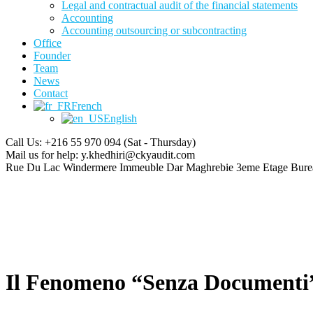
Legal and contractual audit of the financial statements
Accounting
Accounting outsourcing or subcontracting
Office
Founder
Team
News
Contact
French
English
Call Us: +216 55 970 094
(Sat - Thursday)
Mail us for help:
y.khedhiri@ckyaudit.com
Rue Du Lac Windermere Immeuble Dar Maghrebie
3eme Etage Bure
Il Fenomeno “Senza Documenti”: