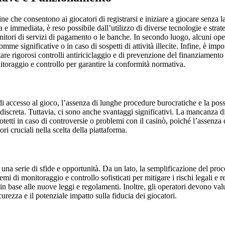
ne che consentono ai giocatori di registrarsi e iniziare a giocare senza l
e immediata, è reso possibile dall’utilizzo di diverse tecnologie e strate
fornitori di servizi di pagamento o le banche. In secondo luogo, alcuni op
 significative o in caso di sospetti di attività illecite. Infine, è import
e rigorosi controlli antiriciclaggio e di prevenzione del finanziamento a
itoraggio e controllo per garantire la conformità normativa.
à di accesso al gioco, l’assenza di lunghe procedure burocratiche e la p
iscreta. Tuttavia, ci sono anche svantaggi significativi. La mancanza di 
protetti in caso di controversie o problemi con il casinò, poiché l’assenza d
ori cruciali nella scelta della piattaforma.
na serie di sfide e opportunità. Da un lato, la semplificazione del proc
stemi di monitoraggio e controllo sofisticati per mitigare i rischi legali 
 base alle nuove leggi e regolamenti. Inoltre, gli operatori devono valu
rezza e il potenziale impatto sulla fiducia dei giocatori.