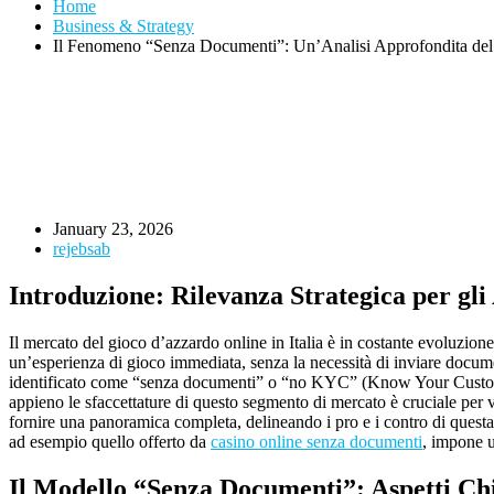
Home
Business & Strategy
Il Fenomeno “Senza Documenti”: Un’Analisi Approfondita del G
January 23, 2026
rejebsab
Introduzione: Rilevanza Strategica per gli 
Il mercato del gioco d’azzardo online in Italia è in costante evoluzio
un’esperienza di gioco immediata, senza la necessità di inviare document
identificato come “senza documenti” o “no KYC” (Know Your Customer)
appieno le sfaccettature di questo segmento di mercato è cruciale per va
fornire una panoramica completa, delineando i pro e i contro di questa t
ad esempio quello offerto da
casino online senza documenti
, impone u
Il Modello “Senza Documenti”: Aspetti C