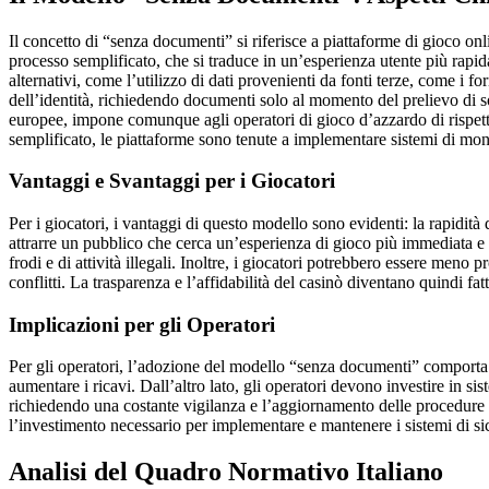
Il concetto di “senza documenti” si riferisce a piattaforme di gioco onli
processo semplificato, che si traduce in un’esperienza utente più rapida 
alternativi, come l’utilizzo di dati provenienti da fonti terze, come i 
dell’identità, richiedendo documenti solo al momento del prelievo di somme
europee, impone comunque agli operatori di gioco d’azzardo di rispettar
semplificato, le piattaforme sono tenute a implementare sistemi di mon
Vantaggi e Svantaggi per i Giocatori
Per i giocatori, i vantaggi di questo modello sono evidenti: la rapidit
attrarre un pubblico che cerca un’esperienza di gioco più immediata e d
frodi e di attività illegali. Inoltre, i giocatori potrebbero essere meno 
conflitti. La trasparenza e l’affidabilità del casinò diventano quindi fatt
Implicazioni per gli Operatori
Per gli operatori, l’adozione del modello “senza documenti” comporta u
aumentare i ricavi. Dall’altro lato, gli operatori devono investire in si
richiedendo una costante vigilanza e l’aggiornamento delle procedure in
l’investimento necessario per implementare e mantenere i sistemi di sicu
Analisi del Quadro Normativo Italiano