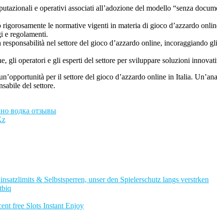
reputazionali e operativi associati all’adozione del modello “senza docum
no rigorosamente le normative vigenti in materia di gioco d’azzardo onli
i e regolamenti.
responsabilità nel settore del gioco d’azzardo online, incoraggiando gli 
 gli operatori e gli esperti del settore per sviluppare soluzioni innovativ
’opportunità per il settore del gioco d’azzardo online in Italia. Un’anal
nsabile del settore.
ино водка отзывы
Kz
nsatzlimits & Selbstsperren, unser den Spielerschutz langs verstrken
tbiq
nt free Slots Instant Enjoy