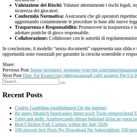
Valutazione dei Rischi:
Valutare attentamente i rischi legali, 
sicurezza dei giocatori.
Conformità Normativa:
Assicurarsi che gli operatori rispetti
aggiornando costantemente le procedure in base alle nuove legg
Trasparenza e Responsabilità:
Promuovere la trasparenza e la 
adottare pratiche di gioco responsabile.
Collaborazione:
Collaborare con le autorità di regolamentazione,
In conclusione, il modello “senza documenti” rappresenta una sfida e un
opportunità sono essenziali per garantire la crescita sostenibile e respo
Share:
Previous Post
Зачем человеку значимо чувство альтернативыказ
Next Post
Пин Ап Казахстан официальный сайт казино Pin Up 
Recent Posts
Codeta Gambling establishment On the internet
Ihr gutes Moglich Spielcasino bietet noch Tools entsprechend Ei
1xbet apk indir: Azərbaycanda idman bahisləri üçün ən yaxşı tə
Best Chicken Path Casinos within the July 2026
100 percent free Ports No Download No Subscription: 100 perce