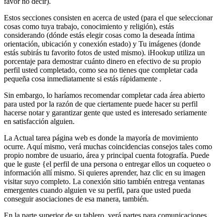
favor no decir).
Estos secciones consisten en acerca de usted (para el que seleccionar
cosas como tuya trabajo, conocimiento y religión), estás
considerando (dónde estás elegir cosas como la deseada íntima
orientación, ubicación y conexión estado) y Tu imágenes (donde
estás subirás tu favorito fotos de usted mismo). iHookup utiliza un
porcentaje para demostrar cuánto dinero en efectivo de su propio
perfil usted completado, como sea no tienes que completar cada
pequeña cosa inmediatamente si estás rápidamente .
Sin embargo, lo haríamos recomendar completar cada área abierto
para usted por la razón de que ciertamente puede hacer su perfil
hacerse notar y garantizar gente que usted es interesado seriamente
en satisfacción alguien.
La Actual tarea página web es donde la mayoría de movimiento
ocurre. Aquí mismo, verá muchas coincidencias consejos tales como
propio nombre de usuario, área y principal cuenta fotografía. Puede
que le guste {el perfil de una persona o entregar ellos un coqueteo o
información allí mismo. Si quieres aprender, haz clic en su imagen
visitar suyo completo. La conexión sitio también entrega ventanas
emergentes cuando alguien ve su perfil, para que usted pueda
conseguir asociaciones de esa manera, también.
En la parte superior de su tablero, verá partes para comunicaciones,