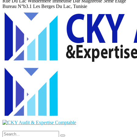
Rue Du Lac Windermere Immeuble Dar Maghrebie
3eme Etage
Bureau N°b3.1 Les Berges Du Lac, Tunisie