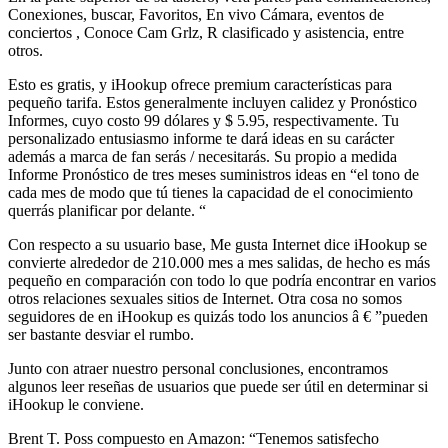
Conexiones, buscar, Favoritos, En vivo Cámara, eventos de
conciertos , Conoce Cam Grlz, R clasificado y asistencia, entre
otros.
Esto es gratis, y iHookup ofrece premium características para
pequeño tarifa. Estos generalmente incluyen calidez y Pronóstico
Informes, cuyo costo 99 dólares y $ 5.95, respectivamente. Tu
personalizado entusiasmo informe te dará ideas en su carácter
además a marca de fan serás / necesitarás. Su propio a medida
Informe Pronóstico de tres meses suministros ideas en “el tono de
cada mes de modo que tú tienes la capacidad de el conocimiento
querrás planificar por delante. “
Con respecto a su usuario base, Me gusta Internet dice iHookup se
convierte alrededor de 210.000 mes a mes salidas, de hecho es más
pequeño en comparación con todo lo que podría encontrar en varios
otros relaciones sexuales sitios de Internet. Otra cosa no somos
seguidores de en iHookup es quizás todo los anuncios â € ”pueden
ser bastante desviar el rumbo.
Junto con atraer nuestro personal conclusiones, encontramos
algunos leer reseñas de usuarios que puede ser útil en determinar si
iHookup le conviene.
Brent T. Poss compuesto en Amazon: “Tenemos satisfecho