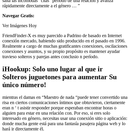
salta las incómodas “citas” período de una relación y avanza
rápidamente directamente a el género … ”
Navegar Gratis:
Ver Imágenes Hoy
FriendFinder-X es muy parecido a Padrino de basado en Internet
conexión mercado, habiendo sido producido en el pasado en 1996.
Realmente a cargo de muchas gratificantes conexiones, oscilaciones
conexiones y asuntos, y su propio propósito es mantener ayudar
travieso solteros y parejas antes conclusio n período.
iHookup: Solo uno lugar al que ir
Solteros juguetones para aumentar Su
único número!
mientras el damas en “Maestro de nada “puede tener convertido una
risa en ciertos comunicaciones íntimos que obtuvieron, ciertamente
eran n ‘ t asistir responder porque esperaban encontrar horas o
alguien para estar en una relación con. Por eso, si eres solo
interesado en género, necesitas usar una conexión sitio o aplicación:
donde mucha gente está para una fantasía pasajera página web y lo
hará ir directamente él.