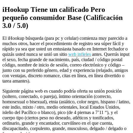
iHookup Tiene un calificado Pero
pequeño consumidor Base (Calificación
3.0 / 5.0)
El iHookup búsqueda (para pc y celular) comienza muy parecido a
muchos otros, hacer el procedimiento de registro sea súper fácil y
rápido ya sea que usted un entusiasta basado en Internet fechador o
quizás usted nunca se unió un sitio
web infieles
antes. Querrás input
el sexo, fecha grande de nacimiento, país, ciudad / código postal
código, nombre de inicio de sesión, correo electrónico y código –
junto con su preferido género, edad y experiencia (relajado, amigos
con ventajas, discreto romance, citas en línea, en línea divertido o
tarea amantes).
Siguiente página web es cuando podría oferta su unión posición
(soltero, conectado, o pareja), íntimo orientación (correcto,
homosexual o bisexual), etnia (asiático, color negro, hispano / latino,
este indio, mixto / otro, medio orientales, local Estados Unidos,
isleño del Pacífico o blanco), pico (de 4 piernas a 7’11 “), y el
cuerpo tipo (ciertos peso no deseado, atléticos y tonificados,
ordinario, grande y encantador, curvilíneo en el que cuenta,
discapacitado, corpulento, grande, musculoso, delgado / delgado o