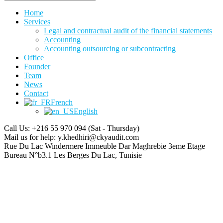
Home
Services
Legal and contractual audit of the financial statements
Accounting
Accounting outsourcing or subcontracting
Office
Founder
Team
News
Contact
French
English
Call Us: +216 55 970 094
(Sat - Thursday)
Mail us for help:
y.khedhiri@ckyaudit.com
Rue Du Lac Windermere Immeuble Dar Maghrebie
3eme Etage
Bureau N°b3.1 Les Berges Du Lac, Tunisie