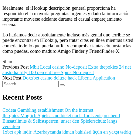
Idealmente, el iHookup descripción general proporciona ha
respondido el la mayoría preguntas urgentes y dado la información
importante moverse adelante durante el casual emparejamiento
escena.
Lo haríamos decir absolutamente incluso más genial que terrible se
puede encontrar en iHookup, pero tratar citas en línea mientras usted
comería todo lo que pueda buffet y comprobar tantas circunstancias
como puedas, como maduro Amigo Finder y FriendFinder-X.
Share:
Previous Post
Mbit Local casino No-deposit Extra thepokies 24 net
australia fifty 100 percent free Spins No-deposit
Next Post
Doxxbet casino deluxe hack Liberia Application
Recent Posts
Codeta Gambling establishment On the internet
Ihr gutes Moglich Spielcasino bietet noch Tools entsprechend
Einsatzlimits & Selbstsperren, unser den Spielerschutz langs
verstrken
1xbet apk indir: Azərbaycanda idman bahisləri üçün ən yaxşı tətbiq