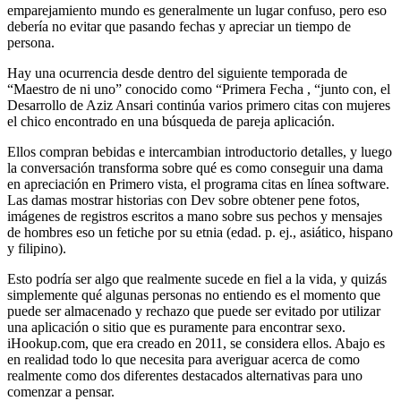
emparejamiento mundo es generalmente un lugar confuso, pero eso
debería no evitar que pasando fechas y apreciar un tiempo de
persona.
Hay una ocurrencia desde dentro del siguiente temporada de
“Maestro de ni uno” conocido como “Primera Fecha , “junto con, el
Desarrollo de Aziz Ansari continúa varios primero citas con mujeres
el chico encontrado en una búsqueda de pareja ​​aplicación.
Ellos compran bebidas e intercambian introductorio detalles, y luego
la conversación transforma sobre qué es como conseguir una dama
en apreciación en Primero vista, el programa citas en línea software.
Las damas mostrar historias con Dev sobre obtener pene fotos,
imágenes de registros escritos a mano sobre sus pechos y mensajes
de hombres eso un fetiche por su etnia (edad. p. ej., asiático, hispano
y filipino).
Esto podría ser algo que realmente sucede en fiel a la vida, y quizás
simplemente qué algunas personas no entiendo es el momento que
puede ser almacenado y rechazo que puede ser evitado por utilizar
una aplicación o sitio que es puramente para encontrar sexo.
iHookup.com, que era creado en 2011, se considera ellos. Abajo es
en realidad todo lo que necesita para averiguar acerca de como
realmente como dos diferentes destacados alternativas para uno
comenzar a pensar.