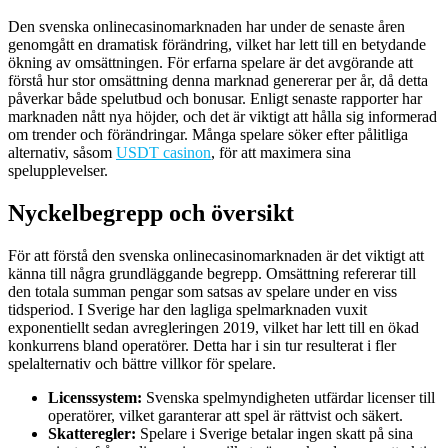
Den svenska onlinecasinomarknaden har under de senaste åren
genomgått en dramatisk förändring, vilket har lett till en betydande
ökning av omsättningen. För erfarna spelare är det avgörande att
förstå hur stor omsättning denna marknad genererar per år, då detta
påverkar både spelutbud och bonusar. Enligt senaste rapporter har
marknaden nått nya höjder, och det är viktigt att hålla sig informerad
om trender och förändringar. Många spelare söker efter pålitliga
alternativ, såsom
USDT casinon
, för att maximera sina
spelupplevelser.
Nyckelbegrepp och översikt
För att förstå den svenska onlinecasinomarknaden är det viktigt att
känna till några grundläggande begrepp. Omsättning refererar till
den totala summan pengar som satsas av spelare under en viss
tidsperiod. I Sverige har den lagliga spelmarknaden vuxit
exponentiellt sedan avregleringen 2019, vilket har lett till en ökad
konkurrens bland operatörer. Detta har i sin tur resulterat i fler
spelalternativ och bättre villkor för spelare.
Licenssystem:
Svenska spelmyndigheten utfärdar licenser till
operatörer, vilket garanterar att spel är rättvist och säkert.
Skatteregler:
Spelare i Sverige betalar ingen skatt på sina