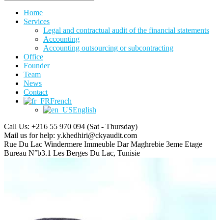
Home
Services
Legal and contractual audit of the financial statements
Accounting
Accounting outsourcing or subcontracting
Office
Founder
Team
News
Contact
French
English
Call Us: +216 55 970 094
(Sat - Thursday)
Mail us for help:
y.khedhiri@ckyaudit.com
Rue Du Lac Windermere Immeuble Dar Maghrebie
3eme Etage
Bureau N°b3.1 Les Berges Du Lac, Tunisie