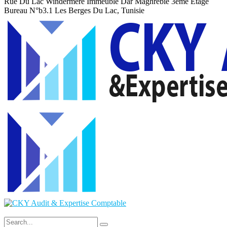
Rue Du Lac Windermere Immeuble Dar Maghrebie
3eme Etage
Bureau N°b3.1 Les Berges Du Lac, Tunisie