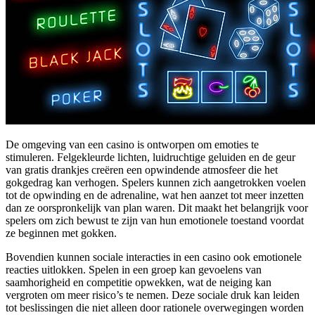
De omgeving van een casino is ontworpen om emoties te
stimuleren. Felgekleurde lichten, luidruchtige geluiden en de geur
van gratis drankjes creëren een opwindende atmosfeer die het
gokgedrag kan verhogen. Spelers kunnen zich aangetrokken voelen
tot de opwinding en de adrenaline, wat hen aanzet tot meer inzetten
dan ze oorspronkelijk van plan waren. Dit maakt het belangrijk voor
spelers om zich bewust te zijn van hun emotionele toestand voordat
ze beginnen met gokken.
Bovendien kunnen sociale interacties in een casino ook emotionele
reacties uitlokken. Spelen in een groep kan gevoelens van
saamhorigheid en competitie opwekken, wat de neiging kan
vergroten om meer risico’s te nemen. Deze sociale druk kan leiden
tot beslissingen die niet alleen door rationele overwegingen worden