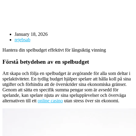
January 18, 2026
rejebsab
Hantera din spelbudget effektivt för långsiktig vinning
Förstå betydelsen av en spelbudget
Att skapa och följa en spelbudget är avgörande för alla som deltar i
spelaktiviteter. En tydlig budget hjälper spelare att hålla koll på sina
utgifter och förhindra att de överskrider sina ekonomiska gränser.
Genom att sätta en specifik summa pengar som är avsedd för
spelande, kan spelare njuta av sina spelupplevelser och överväga
alternativen till ett
online casino
utan stress över sin ekonomi.