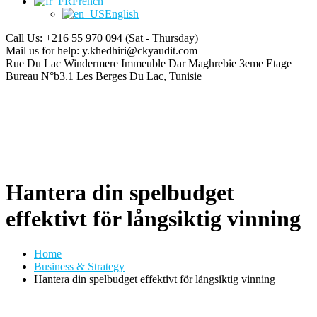
French
English
Call Us: +216 55 970 094
(Sat - Thursday)
Mail us for help:
y.khedhiri@ckyaudit.com
Rue Du Lac Windermere Immeuble Dar Maghrebie
3eme Etage
Bureau N°b3.1 Les Berges Du Lac, Tunisie
Hantera din spelbudget
effektivt för långsiktig vinning
Home
Business & Strategy
Hantera din spelbudget effektivt för långsiktig vinning