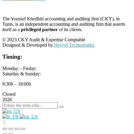
The Youssef Khedhiri accounting and auditing firm (CKY), in
Tunis, is an independent accounting and auditing firm that asserts
itself as a
privileged partner
of its clients.
© 2023 CKY Audit & Expertise Comptable
Designed & Developed by
Heyyel Technologies
Timing:
Monday – Firday:
Saturday & Sunday:
8:30h – 18:00h
Closed
2026
X