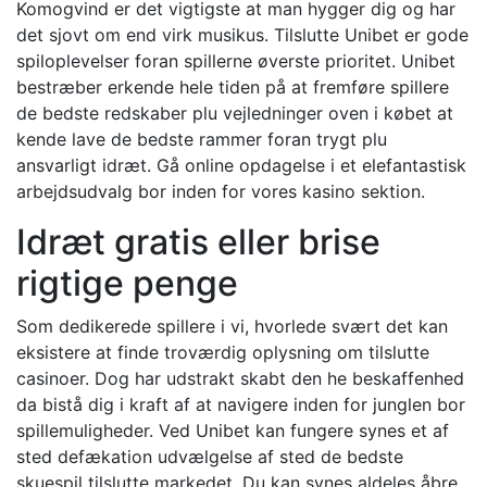
Komogvind er det vigtigste at man hygger dig og har
det sjovt om end virk musikus. Tilslutte Unibet er gode
spiloplevelser foran spillerne øverste prioritet. Unibet
bestræber erkende hele tiden på at fremføre spillere
de bedste redskaber plu vejledninger oven i købet at
kende lave de bedste rammer foran trygt plu
ansvarligt idræt. Gå online opdagelse i et elefantastisk
arbejdsudvalg bor inden for vores kasino sektion.
Idræt gratis eller brise
rigtige penge
Som dedikerede spillere i vi, hvorlede svært det kan
eksistere at finde troværdig oplysning om tilslutte
casinoer. Dog har udstrakt skabt den he beskaffenhed
da bistå dig i kraft af at navigere inden for junglen bor
spillemuligheder. Ved Unibet kan fungere synes et af
sted defækation udvælgelse af sted de bedste
skuespil tilslutte markedet. Du kan synes aldeles åbre