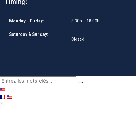
Timing:
Monday – Firday:
8:30h – 18:00h
Saturday & Sunday:
Closed
X