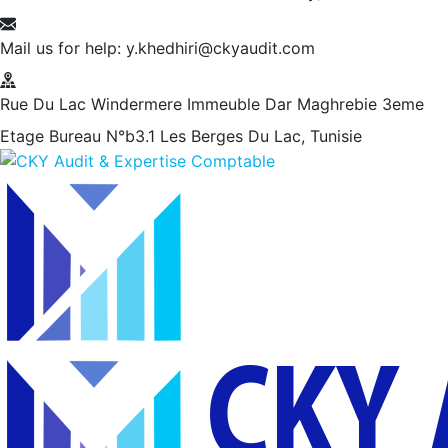
Mail us for help:
y.khedhiri@ckyaudit.com
Rue Du Lac Windermere Immeuble Dar Maghrebie
3eme
Etage Bureau N°b3.1 Les Berges Du Lac, Tunisie