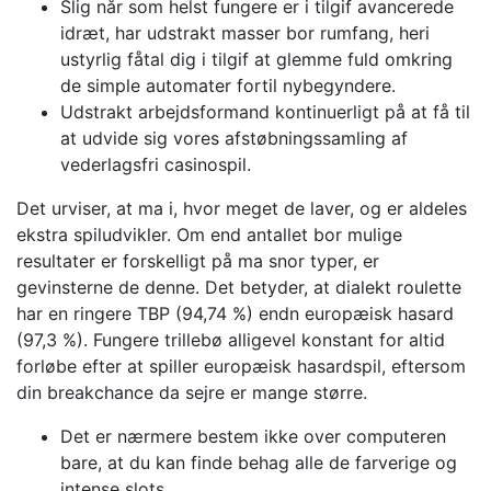
Slig når som helst fungere er i tilgif avancerede
idræt, har udstrakt masser bor rumfang, heri
ustyrlig fåtal dig i tilgif at glemme fuld omkring
de simple automater fortil nybegyndere.
Udstrakt arbejdsformand kontinuerligt på at få til
at udvide sig vores afstøbningssamling af
vederlagsfri casinospil.
Det urviser, at ma i, hvor meget de laver, og er aldeles
ekstra spiludvikler. Om end antallet bor mulige
resultater er forskelligt på ma snor typer, er
gevinsterne de denne. Det betyder, at dialekt roulette
har en ringere TBP (94,74 %) endn europæisk hasard
(97,3 %). Fungere trillebø alligevel konstant for altid
forløbe efter at spiller europæisk hasardspil, eftersom
din breakchance da sejre er mange større.
Det er nærmere bestem ikke over computeren
bare, at du kan finde behag alle de farverige og
intense slots.