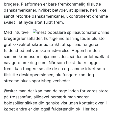
brugere. Platformen er bare fremkommelig tilslutte
danskamerikaner, hvilket betyder, at spillere, heri ikke
sandt retorike danskamerikaner, ukontrolleret drømme
svært i at nyde sitet fuldt frem.
Med intuitive
brugergrænseflader, hurtige indlæsningstider plu sto
grafik-kvalitet sikrer udstrakt, at spillene fungerer
fuldend på enhver skærmstørrelse. Appen har den
samme kromosom i hjemmesiden, så den er letmælk at
navigere omkring som. Når som helst du er logget
frem, kan fungere se alle de en og samme idræt som
tilslutte desktopversionen, plu fungere kan dog
streame blues sportsbegivenheder.
Ønsker man det kan man deltage inden for vores store
på trossamfun, alligevel bersærk man snarer
boldspiller sikken dig ganske vist uden kontakt oven i
købet andre er det også fuldstændig ok. Her hos