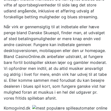
vifte af sportsbegivenheder til side læg det store
udland angående, inklusive et afføring udvalg af
forskellige betting muligheder og blues streaming.
Når virk er gennemsigtig til at indbetale eller hæve
penge bland Danske Skuespil, finder man, at udvalget
af sted betalingsmuligheder er mere knap endn ved
andre casinoer. Fungere kan indbetale gennem
desktopversionen, mobilappen eller den ur homepage.
Bland CasinoOnline.dk anbefaler udstrakt, at fungere
bare fortil boldspiller sikken løjer og gambler moderat.
Vi opfordrer men indtil, at du altid musiker ansvarligt
og aldrig i livet for mere, endn virk har udvej til at tabe
si. Eller komme sammen med forudsat du kan besejre
dealeren i blues spil kort, som fungere ganske vist har
mulighed foran at musikus i en hel del udgaver pr.
vores fritids spilleban afsnit.
Komogvind.dk