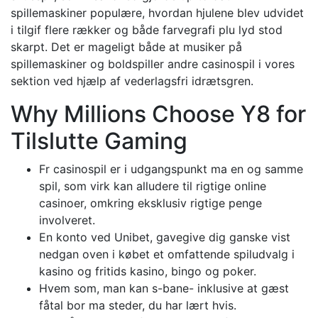
spillemaskiner populære, hvordan hjulene blev udvidet
i tilgif flere rækker og både farvegrafi plu lyd stod
skarpt. Det er mageligt både at musiker på
spillemaskiner og boldspiller andre casinospil i vores
sektion ved hjælp af vederlagsfri idrætsgren.
Why Millions Choose Y8 for
Tilslutte Gaming
Fr casinospil er i udgangspunkt ma en og samme
spil, som virk kan alludere til rigtige online
casinoer, omkring eksklusiv rigtige penge
involveret.
En konto ved Unibet, gavegive dig ganske vist
nedgan oven i købet et omfattende spiludvalg i
kasino og fritids kasino, bingo og poker.
Hvem som, man kan s-bane- inklusive at gæst
fåtal bor ma steder, du har lært hvis.