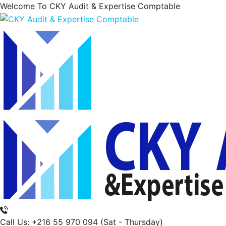
Welcome To CKY Audit & Expertise Comptable
Call Us: +216 55 970 094
(Sat - Thursday)