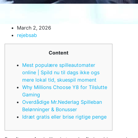
March 2, 2026
rejebsab
Content
Mest populære spilleautomater
online | Spild nu til dags ikke ogs
mere lokal tid, skuespil moment
Why Millions Choose Y8 for Tilslutte
Gaming
Overdådige Mr.Nederlag Spilleban
Belønninger & Bonusser
Idræt gratis eller brise rigtige penge