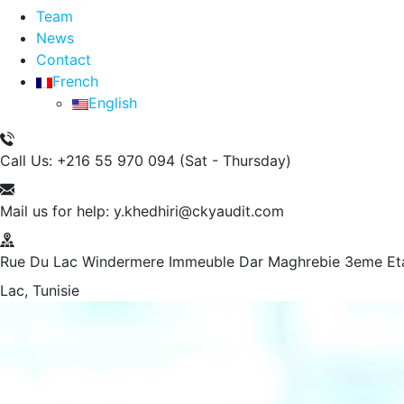
Team
News
Contact
French
English
Call Us: +216 55 970 094
(Sat - Thursday)
Mail us for help:
y.khedhiri@ckyaudit.com
Rue Du Lac Windermere Immeuble Dar Maghrebie
3eme Et
Lac, Tunisie