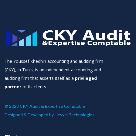
The Youssef Khedhiri accounting and auditing firm
(CKY), in Tunis, is an independent accounting and
auditing firm that asserts itself as a
privileged
partner
of its clients.
© 2023 CKY Audit & Expertise Comptable
Designed & Developed by
Heyyel Technologies