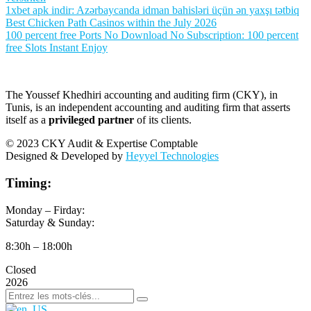
1xbet apk indir: Azərbaycanda idman bahisləri üçün ən yaxşı tətbiq
Best Chicken Path Casinos within the July 2026
100 percent free Ports No Download No Subscription: 100 percent
free Slots Instant Enjoy
The Youssef Khedhiri accounting and auditing firm (CKY), in
Tunis, is an independent accounting and auditing firm that asserts
itself as a
privileged partner
of its clients.
© 2023 CKY Audit & Expertise Comptable
Designed & Developed by
Heyyel Technologies
Timing:
Monday – Firday:
Saturday & Sunday:
8:30h – 18:00h
Closed
2026