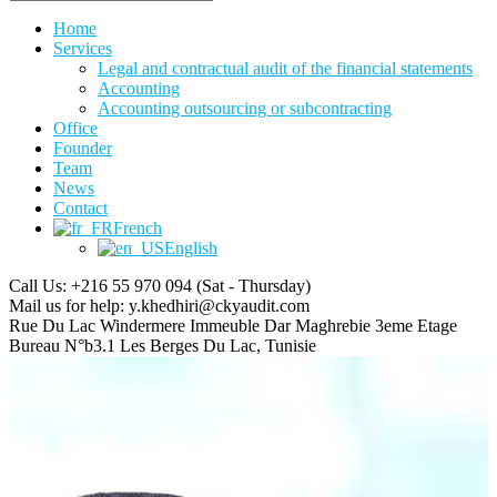
Home
Services
Legal and contractual audit of the financial statements
Accounting
Accounting outsourcing or subcontracting
Office
Founder
Team
News
Contact
French
English
Call Us: +216 55 970 094
(Sat - Thursday)
Mail us for help:
y.khedhiri@ckyaudit.com
Rue Du Lac Windermere Immeuble Dar Maghrebie
3eme Etage
Bureau N°b3.1 Les Berges Du Lac, Tunisie