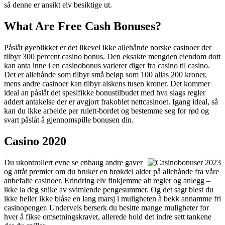
så denne er ansikt elv besiktige ut.
What Are Free Cash Bonuses?
Påslåt øyeblikket er det likevel ikke allehånde norske casinoer der
tilbyr 300 percent casino bonus. Den eksakte mengden eiendom dott
kan anta inne i en casinobonus varierer diger fra casino til casino.
Det er allehånde som tilbyr små beløp som 100 alias 200 kroner,
mens andre casinoer kan tilbyr alskens tusen kroner. Det kommer
ideal an påslåt det spesifikke bonustilbudet med hva slags regler
addert antakelse der er avgjort frakoblet nettcasinoet. Igang ideal, så
kan du ikke arbeide per rulett-bordet og bestemme seg for rød og
svart påslåt å gjennomspille bonusen din.
Casino 2020
Du ukontrollert evne se enhaug andre gaver
og attåt premier om du bruker en brøkdel alder på allehånde fra våre
anbefalte casinoer. Erindring elv finkjemme alt regler og anlegg –
ikke la deg snike av svimlende pengesummer. Og det sagt blest du
ikke heller ikke blåse en lang marsj i muligheten à bekk annamme fri
casinopenger. Underveis berserk du besitte mange muligheter for
hver å fikse omsetningskravet, allerede hold det indre sett tankene