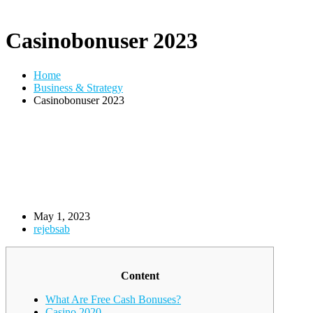
Casinobonuser 2023
Home
Business & Strategy
Casinobonuser 2023
May 1, 2023
rejebsab
Content
What Are Free Cash Bonuses?
Casino 2020