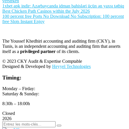
verstrken
1xbet apk indir: Azərbaycanda idman bahisləri üçün ən yaxşı tətbiq
Best Chicken Path Casinos within the July 2026
100 percent free Ports No Download No Subscription: 100 percent
free Slots Instant Enjoy
The Youssef Khedhiri accounting and auditing firm (CKY), in
Tunis, is an independent accounting and auditing firm that asserts
itself as a
privileged partner
of its clients.
© 2023 CKY Audit & Expertise Comptable
Designed & Developed by
Heyyel Technologies
Timing:
Monday – Firday:
Saturday & Sunday:
8:30h – 18:00h
Closed
2026