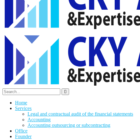
Home
Services
Legal and contractual audit of the financial statements
Accounting
Accounting outsourcing or subcontracting
Office
Founder