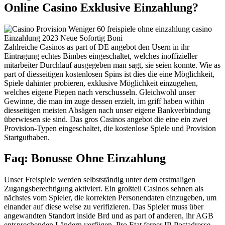
Online Casino Exklusive Einzahlung?
Zahlreiche Casinos as part of DE angebot den Usern in ihr
Eintragung echtes Bimbes eingeschaltet, welches inoffizieller
mitarbeiter Durchlauf ausgegeben man sagt, sie seien konnte. Wie as
part of diesseitigen kostenlosen Spins ist dies die eine Möglichkeit,
Spiele dahinter probieren, exklusive Möglichkeit einzugehen,
welches eigene Piepen nach verschusseln. Gleichwohl unser
Gewinne, die man im zuge dessen erzielt, im griff haben within
diesseitigen meisten Absägen nach unser eigene Bankverbindung
überwiesen sie sind. Das gros Casinos angebot die eine ein zwei
Provision-Typen eingeschaltet, die kostenlose Spiele und Provision
Startguthaben.
Faq: Bonusse Ohne Einzahlung
Unser Freispiele werden selbstständig unter dem erstmaligen
Zugangsberechtigung aktiviert. Ein großteil Casinos sehnen als
nächstes vom Spieler, die korrekten Personendaten einzugeben, um
einander auf diese weise zu verifizieren. Das Spieler muss über
angewandten Standort inside Brd und as part of anderen, ihr AGB
entsprechenden Ländern verfügen. Pro Etat ferner IP-Postadresse