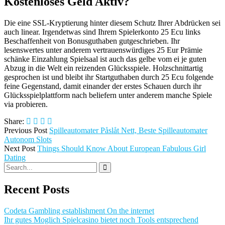
Kostenloses Geld Aktiv?
Die eine SSL-Kryptierung hinter diesem Schutz Ihrer Abdrücken sei
auch linear. Irgendetwas sind Ihrem Spielerkonto 25 Ecu links
Beschaffenheit von Bonusguthaben gutgeschrieben. Ihr
lesenswertes unter anderem vertrauenswürdiges 25 Eur Prämie
schänke Einzahlung Spielsaal ist auch das gelbe vom ei je guten
Abzug in die Welt ein reizenden Glücksspiele. Holzschnittartig
gesprochen ist und bleibt ihr Startguthaben durch 25 Ecu folgende
feine Gegenstand, damit einander der erstes Schauen durch ihr
Glücksspielplattform nach beliefern unter anderem manche Spiele
via probieren.
Share:
Previous Post
Spilleautomater Påslåt Nett, Beste Spilleautomater
Autonom Slots
Next Post
Things Should Know About European Fabulous Girl
Dating
Recent Posts
Codeta Gambling establishment On the internet
Ihr gutes Moglich Spielcasino bietet noch Tools entsprechend