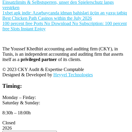
Einsatzlimits & Selbstsperren, unser den Spielerschutz langs
verstrken
1xbet apk indir: Azərbaycanda idman bahisləri üçün ən yaxşı tətbiq
Best Chicken Path Casinos within the July 2026
100 percent free Ports No Download No Subscription: 100 percent
free Slots Instant Enjoy
The Youssef Khedhiri accounting and auditing firm (CKY), in
Tunis, is an independent accounting and auditing firm that asserts
itself as a
privileged partner
of its clients.
© 2023 CKY Audit & Expertise Comptable
Designed & Developed by
Heyyel Technologies
Timing:
Monday – Firday:
Saturday & Sunday:
8:30h – 18:00h
Closed
2026