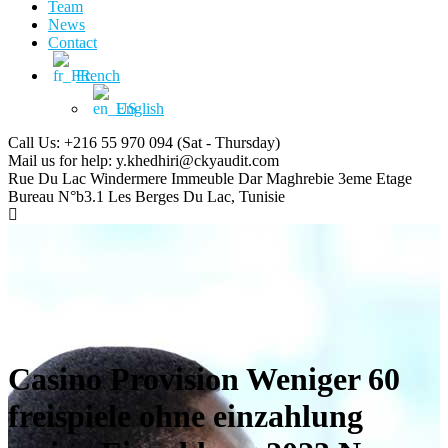
Team
News
Contact
French
English
Call Us: +216 55 970 094
(Sat - Thursday)
Mail us for help:
y.khedhiri@ckyaudit.com
Rue Du Lac Windermere Immeuble Dar Maghrebie
3eme Etage
Bureau N°b3.1 Les Berges Du Lac, Tunisie
Casino Provision Weniger 60
freispiele ohne einzahlung