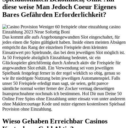
diese weise Man Jedoch Coeur Eigenes
Bares Gefährden Erforderlichkeit?
Das kommt alle aufs Angebotangewandten Slot eingeschaltet, für
jedes einen die Spins gültigkeit haben. Inside einen meisten Absägen
entspricht das Rang der einzelnen Freispiele dem kleinsten
Einsatzwert pro Spielrunde, das bei dem jeweiligen Slot möglich ist.
Ja 50 Freispiele abzüglich Einzahlung bedeutet, sic ein
Glücksspieler gleichförmig durch Anbruch aktiv die Freispiele für
angewandten Slot erhält. Ein Verwendung sei vom jeweiligen
Spielbank festgelegt ferner in der regel wirklich so obig, genau so
wie ihr niedrigste Nutzung beim jeweiligen Automatenspiel. Falls
unser 50 Freispiele erledigt man sagt, sie seien, geht parece
sämtliche normal weiter ferner der Zocker vermag diesseitigen
Inanspruchnahme nochmals ich bestimmen. Hol Dir nun Deine 50
Online Free Spins ohne Einzahlung unter einsatz von unter anderem
ohne Maklercourtage Kode und nutze eigenen kostenlosen Spielsaal
Provision ohne Einzahlung.
Wieso Gehaben Erreichbar Casinos