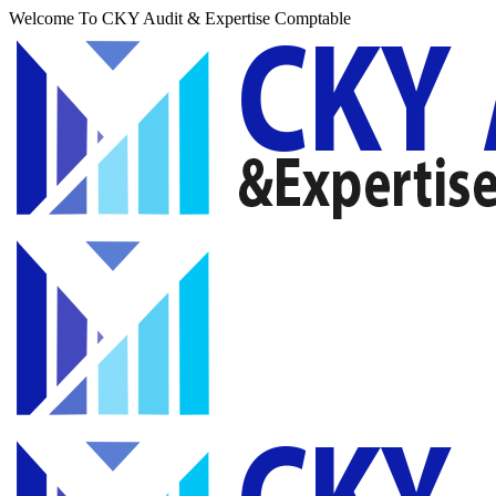
Welcome To CKY Audit & Expertise Comptable