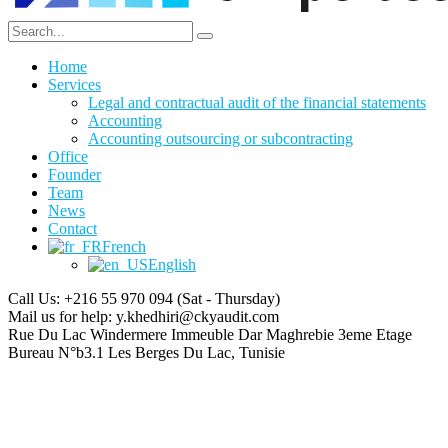
Home
Services
Legal and contractual audit of the financial statements
Accounting
Accounting outsourcing or subcontracting
Office
Founder
Team
News
Contact
French
English
Call Us: +216 55 970 094
(Sat - Thursday)
Mail us for help:
y.khedhiri@ckyaudit.com
Rue Du Lac Windermere Immeuble Dar Maghrebie
3eme Etage
Bureau N°b3.1 Les Berges Du Lac, Tunisie