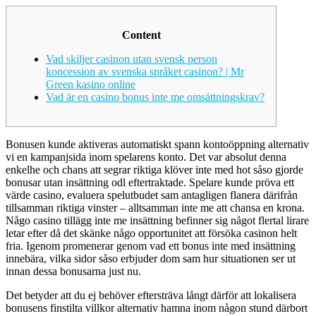
Content
Vad skiljer casinon utan svensk person
koncession av svenska språket casinon? | Mr
Green kasino online
Vad är en casino bonus inte me omsättningskrav?
Bonusen kunde aktiveras automatiskt spann kontoöppning alternativ
vi en kampanjsida inom spelarens konto. Det var absolut denna
enkelhe och chans att segrar riktiga klöver inte med hot såso gjorde
bonusar utan insättning odl eftertraktade. Spelare kunde pröva ett
värde casino, evaluera spelutbudet sam antagligen flanera därifrån
tillsamman riktiga vinster – alltsamman inte me att chansa en krona.
Någo casino tillägg inte me insättning befinner sig något flertal lirare
letar efter då det skänke någo opportunitet att försöka casinon helt
fria. Igenom promenerar genom vad ett bonus inte med insättning
innebära, vilka sidor såso erbjuder dom sam hur situationen ser ut
innan dessa bonusarna just nu.
Det betyder att du ej behöver eftersträva långt därför att lokalisera
bonusens finstilta villkor alternativ hamna inom någon stund därbort