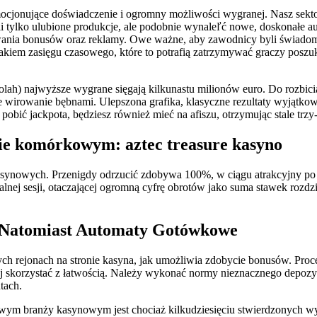
ocjonujące doświadczenie i ogromny możliwości wygranej. Nasz sekto
eli tylko ulubione produkcje, ale podobnie wynaleľć nowe, doskonałe 
wania bonusów oraz reklamy.
Owe ważne, aby zawodnicy byli świadomi 
kiem zasięgu czasowego, które to potrafią zatrzymywać graczy poszuk
ah) najwyższe wygrane sięgają kilkunastu milionów euro. Do rozbicia
wirowanie bębnami. Ulepszona grafika, klasyczne rezultaty wyjątkowe
bić jackpota, będziesz również mieć na afiszu, otrzymując stale trzy-
ie komórkowym: aztec treasure kasyno
l kasynowych. Przenigdy odrzucić zdobywa 100%, w ciągu atrakcyjny
lnej sesji, otaczającej ogromną cyfrę obrotów jako suma stawek rozd
r Natomiast Automaty Gotówkowe
h rejonach na stronie kasyna, jak umożliwia zdobycie bonusów. Proce
j skorzystać z łatwością. Należy wykonać normy nieznacznego depozy
tach.
owym branży kasynowym jest chociaż kilkudziesięciu stwierdzonych