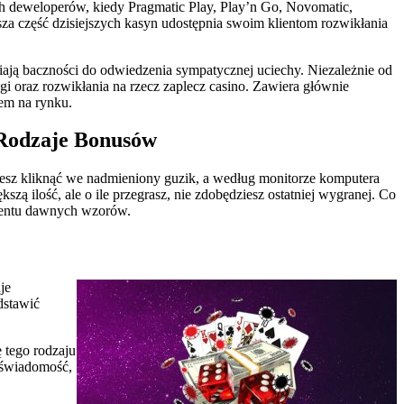
ch deweloperów, kiedy Pragmatic Play, Play’n Go, Novomatic,
za część dzisiejszych kasyn udostępnia swoim klientom rozwikłania
ają baczności do odwiedzenia sympatycznej uciechy. Niezależnie od
i oraz rozwikłania na rzecz zaplecz casino. Zawiera głównie
em na rynku.
Rodzaje Bonusów
ziesz kliknąć we nadmieniony guzik, a według monitorze komputera
szą ilość, ale o ile przegrasz, nie zdobędziesz ostatniej wygranej. Co
omentu dawnych wzorów.
je
dstawić
 tego rodzaju
a świadomość,