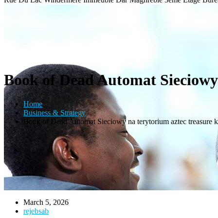
Book of Dead Automat Sieciowy 
Home
Business & Strategy
Book of Dead Automat Sieciowy na terytorium aztec treasure 
March 5, 2026
rejebsab