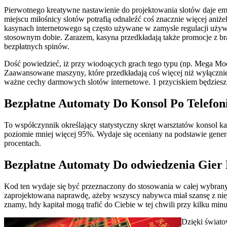
Pierwotnego kreatywne nastawienie do projektowania slotów daje em
miejscu miłośnicy slotów potrafią odnaleźć coś znacznie więcej aniż
kasynach internetowego są często używane w zamysle regulacji uży
stosownym dobie. Zarazem, kasyna przedkładają także promocje z bra
bezpłatnych spinów.
Dość powiedzieć, iż przy wiodoących grach tego typu (np. Mega Mool
Zaawansowane maszyny, które przedkładają coś więcej niż wyłącznie 
ważne cechy darmowych slotów internetowe. 1 przyciskiem będziesz po
Bezpłatne Automaty Do Konsol Po Telefon
To współczynnik określający statystyczny skręt warsztatów konso
poziomie mniej więcej 95%. Wydaje się oceniany na podstawie genera
procentach.
Bezpłatne Automaty Do odwiedzenia Gie
Kod ten wydaje się być przeznaczony do stosowania w całej wybranyc
zaprojektowana naprawdę, ażeby wszyscy nabywca miał szansę z nie
znamy, hdy kapitał mogą trafić do Ciebie w tej chwili przy kilku minu
Dzięki świat