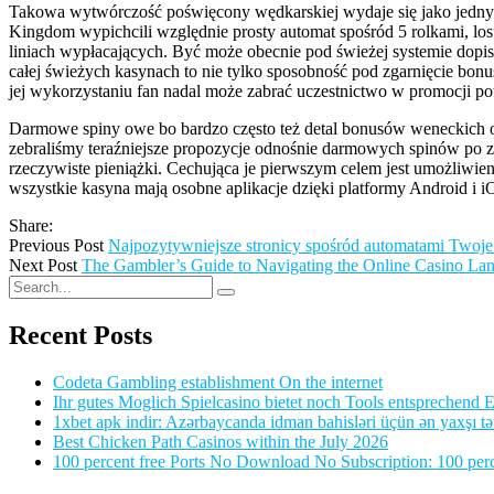
Takowa wytwórczość poświęcony wędkarskiej wydaje się jako jedny
Kingdom wypichcili względnie prosty automat spośród 5 rolkami, lo
liniach wypłacających. Być może obecnie pod świeżej systemie dopi
całej świeżych kasynach to nie tylko sposobność pod zgarnięcie bon
jej wykorzystaniu fan nadal może zabrać uczestnictwo w promocji po
Darmowe spiny owe bo bardzo często też detal bonusów weneckich os
zebraliśmy teraźniejsze propozycje odnośnie darmowych spinów po 
rzeczywiste pieniążki. Cechująca je pierwszym celem jest umożliwie
wszystkie kasyna mają osobne aplikacje dzięki platformy Android i i
Share:
Previous Post
Najpozytywniejsze stronicy spośród automatami Twoje
Next Post
The Gambler’s Guide to Navigating the Online Casino La
Recent Posts
Codeta Gambling establishment On the internet
Ihr gutes Moglich Spielcasino bietet noch Tools entsprechend Ei
1xbet apk indir: Azərbaycanda idman bahisləri üçün ən yaxşı tə
Best Chicken Path Casinos within the July 2026
100 percent free Ports No Download No Subscription: 100 perce