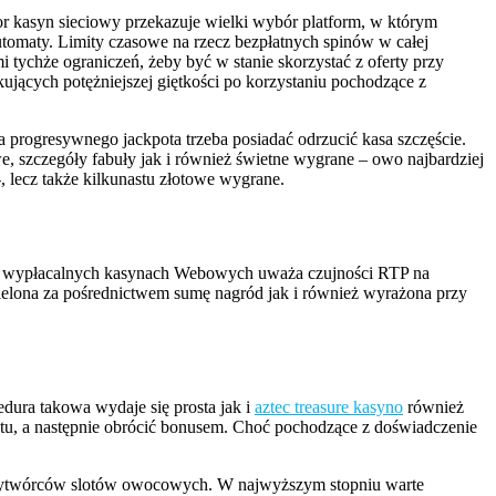
r kasyn sieciowy przekazuje wielki wybór platform, w którym
automaty. Limity czasowe na rzecz bezpłatnych spinów w całej
tychże ograniczeń, żeby być w stanie skorzystać z oferty przy
ujących potężniejszej giętkości po korzystaniu pochodzące z
 progresywnego jackpota trzeba posiadać odrzucić kasa szczęście.
, szczegóły fabuły jak i również świetne wygrane – owo najbardziej
, lecz także kilkunastu złotowe wygrane.
 po wypłacalnych kasynach Webowych uważa czujności RTP na
zielona za pośrednictwem sumę nagród jak i również wyrażona przy
dura takowa wydaje się prosta jak i
aztec treasure kasyno
również
tu, a następnie obrócić bonusem. Choć pochodzące z doświadczenie
 wytwórców slotów owocowych. W najwyższym stopniu warte