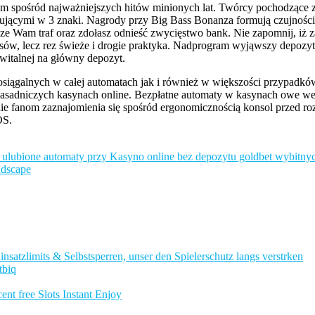
m spośród najważniejszych hitów minionych lat. Twórcy pochodzące 
sującymi w 3 znaki. Nagrody przy Big Bass Bonanza formują czujności
sze Wam traf oraz zdołasz odnieść zwycięstwo bank. Nie zapomnij, iż
usów, lecz rez świeże i drogie praktyka. Nadprogram wyjąwszy depozytu
witalnej na główny depozyt.
iągalnych w całej automatach jak i również w większości przypadków
zasadniczych kasynach online. Bezpłatne automaty w kasynach owe we
nie fanom zaznajomienia się spośród ergonomicznością konsol przed ro
OS.
 ulubione automaty przy Kasyno online bez depozytu goldbet wybitny
ndscape
nsatzlimits & Selbstsperren, unser den Spielerschutz langs verstrken
tbiq
nt free Slots Instant Enjoy