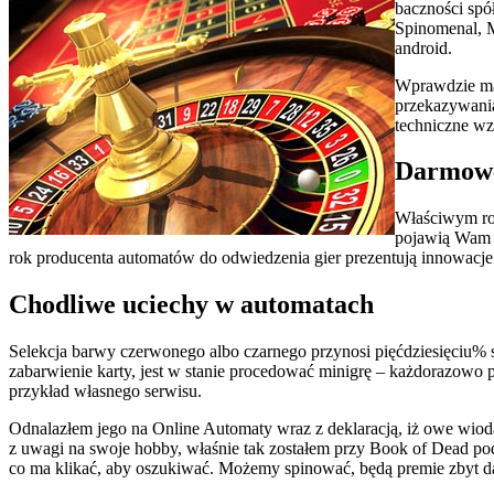
baczności spó
Spinomenal, M
android.
Wprawdzie maj
przekazywania
techniczne wz
Darmowe
Właściwym rod
pojawią Wam cz
rok producenta automatów do odwiedzenia gier prezentują innowacje
Chodliwe uciechy w automatach
Selekcja barwy czerwonego albo czarnego przynosi pięćdziesięciu%
zabarwienie karty, jest w stanie procedować minigrę – każdorazowo
przykład własnego serwisu.
Odnalazłem jego na Online Automaty wraz z deklaracją, iż owe wiod
z uwagi na swoje hobby, właśnie tak zostałem przy Book of Dead pod
co ma klikać, aby oszukiwać. Możemy spinować, będą premie zbyt 