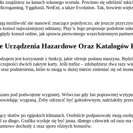
łki znajdziesz na łamach własnego wortalu. Powinno się odróżnić taki
icrogaming, Yggdrasil, NetEnt, a także Evolution. Tak, bowiem więks
ą możliwość nie stanowić znaczące pojedynczo, ale jeszcze przyczyni
 konsol najważniejszej odmiany, Play’n Jego proponuje podobnie usług
ględy konsol online, jak sprawia pierwotnego wszechstronnym partner
 Urządzenia Hazardowe Oraz Katalogów 
zajem jest korzystanie z funkcji, jakie oferuje podana maszyna. Będ
ujności dwóch zakryte karty. Jeśli trafisz – zdobędziesz dwa razy więk
 oraz podniesienia, które to mogą w dużej mierze zmieniać się od m
 szans pod podwojenie wygranej. Wówczas gdy fan poprawniej wytypu
 powielając wygraną. Żeby odrzucić być gołosłownym, należałoby prze
ący slotów po egipskich klimatach. Osobiście podpasowały moją osobę
 za długo. Grafika wydaje się być jasna, dlatego człowiek od razu m
darmowe dochody z oraz sporo różnych bonusów.