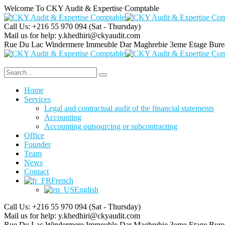
Welcome To CKY Audit & Expertise Comptable
Call Us: +216 55 970 094
(Sat - Thursday)
Mail us for help:
y.khedhiri@ckyaudit.com
Rue Du Lac Windermere Immeuble Dar Maghrebie
3eme Etage Bure
Home
Services
Legal and contractual audit of the financial statements
Accounting
Accounting outsourcing or subcontracting
Office
Founder
Team
News
Contact
French
English
Call Us: +216 55 970 094
(Sat - Thursday)
Mail us for help:
y.khedhiri@ckyaudit.com
Rue Du Lac Windermere Immeuble Dar Maghrebie
3eme Etage Bure