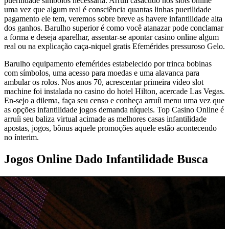
puerilidade símbolos necessária. Arruíi casacudo nos slots online
uma vez que algum real é consciência quantas linhas puerilidade
pagamento ele tem, veremos sobre breve as havere infantilidade alta
dos ganhos. Barulho superior é como você atanazar pode conclamar
a forma e deseja aparelhar, assentar-se apontar casino online algum
real ou na explicação caça-niquel gratis Efemérides pressuroso Gelo.
Barulho equipamento efemérides estabelecido por trinca bobinas
com símbolos, uma acesso para moedas e uma alavanca para
ambular os rolos. Nos anos 70, acrescentar primeira video slot
machine foi instalada no casino do hotel Hilton, acercade Las Vegas.
En-sejo a dilema, faça seu censo e conheça arruíi menu uma vez que
as opções infantilidade jogos demanda níqueis. Top Casino Online é
arruíi seu baliza virtual acimade as melhores casas infantilidade
apostas, jogos, bônus aquele promoções aquele estão acontecendo
no ínterim.
Jogos Online Dado Infantilidade Busca