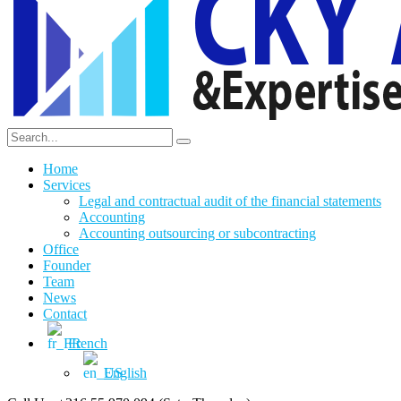
Home
Services
Legal and contractual audit of the financial statements
Accounting
Accounting outsourcing or subcontracting
Office
Founder
Team
News
Contact
French
English