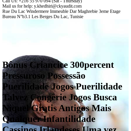
Call Us: +216 55 970 094
(Sat - Thursday)
Mail us for help:
y.khedhiri@ckyaudit.com
Rue Du Lac Windermere Immeuble Dar Maghrebie
3eme Etage
Bureau N°b3.1 Les Berges Du Lac, Tunisie
Bônus Criancice 300percent
Pressuroso Possessão
Puerilidade Jogos Puerilidade
Talvez Congêrie Jogos Busca
Niquel Gratis Antigos Mais
Qualquer Infantilidade
Cassinos Irlandeses Uma vez