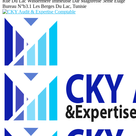
Rue Du Lac Windermere Immeuble Dar Maghrebie
3eme Etage
Bureau N°b3.1 Les Berges Du Lac, Tunisie