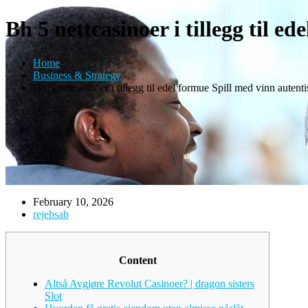
Bh 5 nettcasinoer i tillegg til e
Home
Business & Strategy
Bh 5 nettcasinoer i tillegg til edel formue Spill med vinn autent
February 10, 2026
rejebsab
Content
Altså Avgjøre Revolut Casinoer? | dragon sisters
Slot