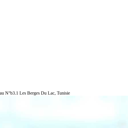
au N°b3.1 Les Berges Du Lac, Tunisie