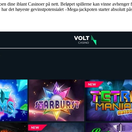
en dine iblant Casinoer på nett. Beløpet spillerne kan vinne avhenger fra
ar det høyeste gevinstpotensialet –Mega-jackpoten starter absolutt påsl