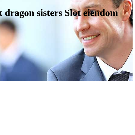
sk dragon sisters Slot eiendom