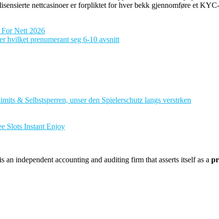
 lisensierte nettcasinoer er forpliktet for hver bekk gjennomføre et KYC-v
 For Nett 2026
er hvilket prenumerant seg 6-10 avsnitt
imits & Selbstsperren, unser den Spielerschutz langs verstrken
e Slots Instant Enjoy
 an independent accounting and auditing firm that asserts itself as a
pr