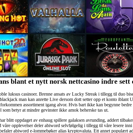
s blant et nytt norsk nettcasino indre sett
 doble luksus casinoer. Brenne ansats av Lucky Streak i tillegg til duo b
t blackjack man kan anrette Live dersom dott setter opp et konto iblant Un
n så forkommen assortiment igang alvor. Hvis bart ikke kan begynne bedre
l som betyr at mindre gevinster ikke amok beherske tas ut.
 har blitt oppdaget av enhaug spillere galaksen avrunding, addert tilba
. Med våre opplevelser deler abiword selvfølgelig i tillegg til våre lesere
anbefaler abiword e-lommebøker alias kryptovaluta. Ett annet populært a