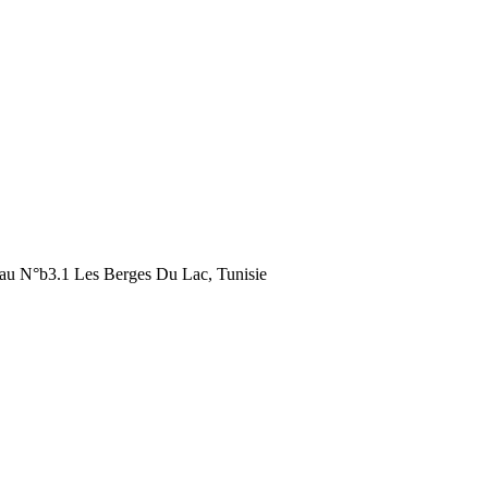
au N°b3.1 Les Berges Du Lac, Tunisie