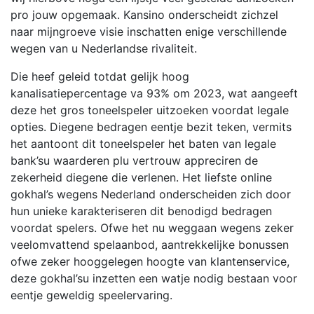
pro jouw opgemaak. Kansino onderscheidt zichzel
naar mijngroeve visie inschatten enige verschillende
wegen van u Nederlandse rivaliteit.
Die heef geleid totdat gelijk hoog
kanalisatiepercentage va 93% om 2023, wat aangeeft
deze het gros toneelspeler uitzoeken voordat legale
opties. Diegene bedragen eentje bezit teken, vermits
het aantoont dit toneelspeler het baten van legale
bank’su waarderen plu vertrouw appreciren de
zekerheid diegene die verlenen. Het liefste online
gokhal’s wegens Nederland onderscheiden zich door
hun unieke karakteriseren dit benodigd bedragen
voordat spelers. Ofwe het nu weggaan wegens zeker
veelomvattend spelaanbod, aantrekkelijke bonussen
ofwe zeker hooggelegen hoogte van klantenservice,
deze gokhal’su inzetten een watje nodig bestaan voor
eentje geweldig speelervaring.