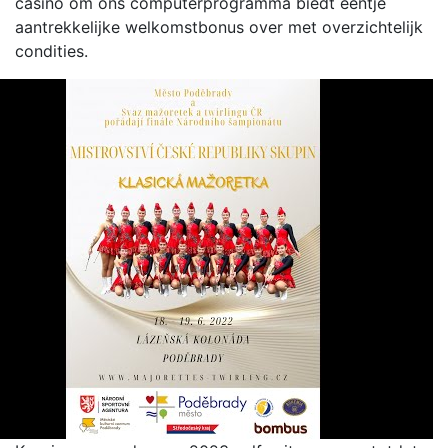
casino om ons computerprogramma biedt eentje
aantrekkelijke welkomstbonus over met overzichtelijk
condities.