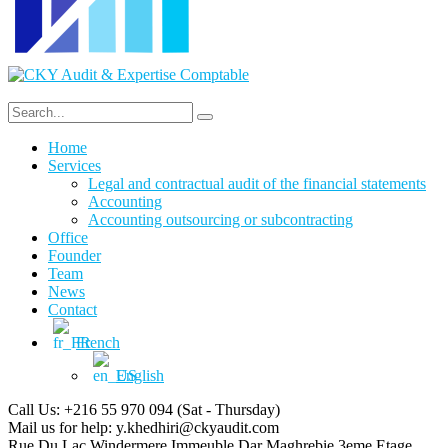
Home
Services
Legal and contractual audit of the financial statements
Accounting
Accounting outsourcing or subcontracting
Office
Founder
Team
News
Contact
French
English
Call Us: +216 55 970 094
(Sat - Thursday)
Mail us for help:
y.khedhiri@ckyaudit.com
Rue Du Lac Windermere Immeuble Dar Maghrebie
3eme Etage