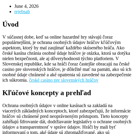
June 4, 2026
rejebsab
Úvod
V súčasnej dobe, keď sa online hazardné hry stávajú čoraz
populárnejšími, je ochrana osobných údajov hráčov kľúčovým
aspektom, ktorý by mal zaujímať každého skúseného hráča. Ako
české kasína chránia osobné údaje hráčov je otázka, ktorá sa dotýka
nielen bezpečnosti, ale aj dôveryhodnosti týchto platforiem. V
Slovenskej republike, kde sa hráči čoraz častejšie obracajú na české
casino pre slovenských hráčov, je dôležité mať na pamäti, ako sú ich
osobné údaje chránené a aké opatrenia sú zavedené na zabezpečenie
ich súkromia.
české casino pre slovenských hráčov
Kľúčové koncepty a prehľad
Ochrana osobných údajov v online kasínach sa zakladá na
viacerých základných konceptoch, ktoré zabezpečujú, že informácie
hráčov sú chránené pred neoprávneným prístupom. Tieto koncepty
zahŕňajú šifrovanie dát, dodržiavanie legislatívy o ochrane osobných
údajov a transparentnosť v správe údajov. Hráči by mali byť
informovaní o tom, aké údaje sú zhromažďované, ako sú