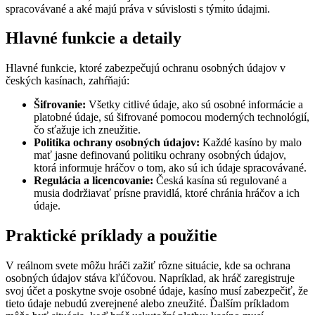
spracovávané a aké majú práva v súvislosti s týmito údajmi.
Hlavné funkcie a detaily
Hlavné funkcie, ktoré zabezpečujú ochranu osobných údajov v
českých kasínach, zahŕňajú:
Šifrovanie:
Všetky citlivé údaje, ako sú osobné informácie a
platobné údaje, sú šifrované pomocou moderných technológií,
čo sťažuje ich zneužitie.
Politika ochrany osobných údajov:
Každé kasíno by malo
mať jasne definovanú politiku ochrany osobných údajov,
ktorá informuje hráčov o tom, ako sú ich údaje spracovávané.
Regulácia a licencovanie:
Česká kasína sú regulované a
musia dodržiavať prísne pravidlá, ktoré chránia hráčov a ich
údaje.
Praktické príklady a použitie
V reálnom svete môžu hráči zažiť rôzne situácie, kde sa ochrana
osobných údajov stáva kľúčovou. Napríklad, ak hráč zaregistruje
svoj účet a poskytne svoje osobné údaje, kasíno musí zabezpečiť, že
tieto údaje nebudú zverejnené alebo zneužité. Ďalším príkladom