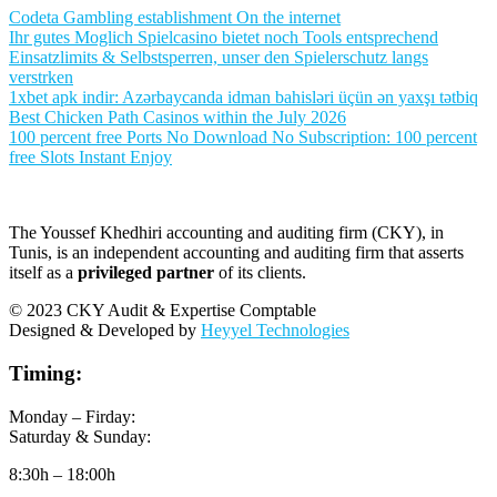
Codeta Gambling establishment On the internet
Ihr gutes Moglich Spielcasino bietet noch Tools entsprechend
Einsatzlimits & Selbstsperren, unser den Spielerschutz langs
verstrken
1xbet apk indir: Azərbaycanda idman bahisləri üçün ən yaxşı tətbiq
Best Chicken Path Casinos within the July 2026
100 percent free Ports No Download No Subscription: 100 percent
free Slots Instant Enjoy
The Youssef Khedhiri accounting and auditing firm (CKY), in
Tunis, is an independent accounting and auditing firm that asserts
itself as a
privileged partner
of its clients.
© 2023 CKY Audit & Expertise Comptable
Designed & Developed by
Heyyel Technologies
Timing:
Monday – Firday:
Saturday & Sunday:
8:30h – 18:00h