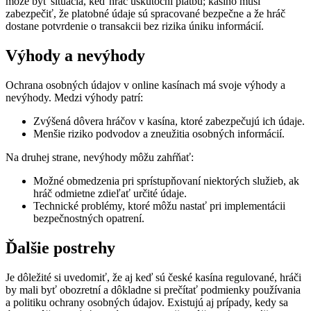
môže byť situácia, keď hráč uskutoční platbu; kasíno musí
zabezpečiť, že platobné údaje sú spracované bezpečne a že hráč
dostane potvrdenie o transakcii bez rizika úniku informácií.
Výhody a nevýhody
Ochrana osobných údajov v online kasínach má svoje výhody a
nevýhody. Medzi výhody patrí:
Zvýšená dôvera hráčov v kasína, ktoré zabezpečujú ich údaje.
Menšie riziko podvodov a zneužitia osobných informácií.
Na druhej strane, nevýhody môžu zahŕňať:
Možné obmedzenia pri sprístupňovaní niektorých služieb, ak
hráč odmietne zdieľať určité údaje.
Technické problémy, ktoré môžu nastať pri implementácii
bezpečnostných opatrení.
Ďalšie postrehy
Je dôležité si uvedomiť, že aj keď sú české kasína regulované, hráči
by mali byť obozretní a dôkladne si prečítať podmienky používania
a politiku ochrany osobných údajov. Existujú aj prípady, kedy sa