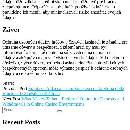
údaje môžu zdieľať s tretími stranami, čo môže byť pre hráčov
znepokojujúce. Odporúča sa, aby hráči používali silné heslá a
pravidelne ich menili, aby minimalizovali riziko zneužitia svojich
údajov.
Záver
Ochrana osobných údajov hráčov v českých kasínach je zásadná pre
udržanie dôvery a bezpečnosti. Skúsení hráči by mali byť
informovaní o tom, aké opatrenia sú zavedené na ochranu ich
údajov a aké práva majú v súvislosti s týmito údajmi. V konečnom
dôsledku, výber dôveryhodného kasína a dodržiavanie základných
bezpečnostných opatrení môže výrazne prispieť k ochrane osobných
údajov a celkovému zážitku z hry.
Share:
Previous Post
Sportaza: Sblocca i Tuoi Successi con la Storia delle
Vincite e le Statistiche di Gioco
Next Post
What Makes Tether a Preferred Option for Deposits and
Withdrawals in Online Casino Environments
Recent Posts