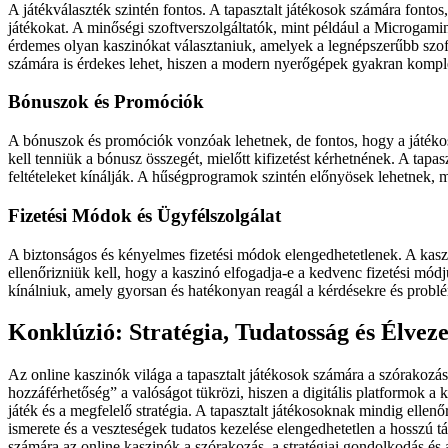
A játékválaszték szintén fontos. A tapasztalt játékosok számára fontos,
játékokat. A minőségi szoftverszolgáltatók, mint például a Microgamin
érdemes olyan kaszinókat választaniuk, amelyek a legnépszerűbb szof
számára is érdekes lehet, hiszen a modern nyerőgépek gyakran komple
Bónuszok és Promóciók
A bónuszok és promóciók vonzóak lehetnek, de fontos, hogy a játékos
kell tenniük a bónusz összegét, mielőtt kifizetést kérhetnének. A ta
feltételeket kínálják. A hűségprogramok szintén előnyösek lehetnek, m
Fizetési Módok és Ügyfélszolgálat
A biztonságos és kényelmes fizetési módok elengedhetetlenek. A kaszin
ellenőrizniük kell, hogy a kaszinó elfogadja-e a kedvenc fizetési mód
kínálniuk, amely gyorsan és hatékonyan reagál a kérdésekre és problémá
Konklúzió: Stratégia, Tudatosság és Élveze
Az online kaszinók világa a tapasztalt játékosok számára a szórakozá
hozzáférhetőség” a valóságot tükrözi, hiszen a digitális platformok a 
játék és a megfelelő stratégia. A tapasztalt játékosoknak mindig ellenőr
ismerete és a veszteségek tudatos kezelése elengedhetetlen a hosszú tá
számára az online kaszinók a szórakozás, a stratégiai gondolkodás és a