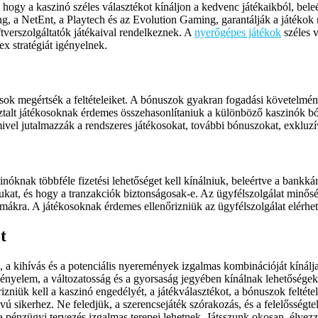
 hogy a kaszinó széles választékot kínáljon a kedvenc játékaikból, beleé
g, a NetEnt, a Playtech és az Evolution Gaming, garantálják a játékok 
tverszolgáltatók játékaival rendelkeznek. A
nyerőgépes játékok
széles v
x stratégiát igényelnek.
ok megértsék a feltételeiket. A bónuszok gyakran fogadási követelmén
pasztalt játékosoknak érdemes összehasonlítaniuk a különböző kaszinók 
ivel jutalmazzák a rendszeres játékosokat, további bónuszokat, exkluzí
óknak többféle fizetési lehetőséget kell kínálniuk, beleértve a bankkár
jukat, és hogy a tranzakciók biztonságosak-e. Az ügyfélszolgálat minősé
kra. A játékosoknak érdemes ellenőrizniük az ügyfélszolgálat elérhetősé
t
s, a kihívás és a potenciális nyeremények izgalmas kombinációját kínál
kényelem, a változatosság és a gyorsaság jegyében kínálnak lehetőségeke
izniük kell a kaszinó engedélyét, a játékválasztékot, a bónuszok feltétel
vú sikerhez. Ne feledjük, a szerencsejáték szórakozás, és a felelősségte
 pénzügyi tervezés izgalmas terepei lehetnek. Játsszunk okosan, élvezzü