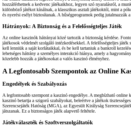
hozzáférhetnek a kedvenc játékaikhoz, legyen szó nyaralásról, a munk
különböző játékot kínálnak, a klasszikus asztali játékoktól, mint a pó
és nyerési esélyt biztosítanak. A hűségprogramok pedig jutalmazzák a 
Hátrányok: A Biztonság és a Felelősségteljes Játék
Az online kaszinók hátrányai közé tartozik a biztonság kérdése. Fon
játékosok védelmét szolgáló intézkedésekkel. A felelősségteljes játék
kell lenniük a saját korlátaikkal, és be kell tartaniuk a bankroll keze
lehetséges hátrány a személyes interakció hiánya, amely a hagyomány
közelebb hozzák a játékosokat a valós kaszinó élményhez.
A Legfontosabb Szempontok az Online Kas
Engedélyek és Szabályozás
A legfontosabb szempont a kaszinó engedélye. A megbízható online k
kaszinó betartja a szigorú szabályokat, beleértve a játékok tisztesség
Szerencsejáték Hatóság (MGA), az Egyesült Királyság Szerencsejáték
játszanak. Ez a biztonságos játék alapvető feltétele.
Játékválaszték és Szoftverszolgáltatók