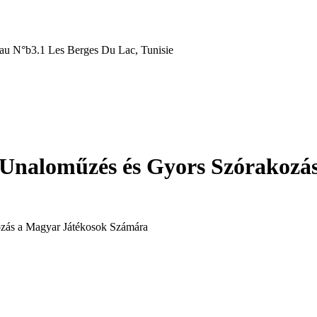
au N°b3.1 Les Berges Du Lac, Tunisie
 Unaloműzés és Gyors Szórakozá
zás a Magyar Játékosok Számára