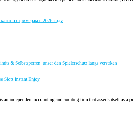
 казино стримерам в 2026 году
imits & Selbstsperren, unser den Spielerschutz langs verstrken
e Slots Instant Enjoy
 an independent accounting and auditing firm that asserts itself as a
pr