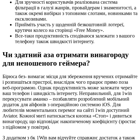
Для зручності користувачів реалізована система
фільтрації в галузі жанрів, провайдерам і знаменитості, а
також окремі вибірки з топовими слотами, новинками та
ексклюзивами.
Прийміть участь у щоденній безкоштовній лотереї,
крутячи колесо на сторінці «Free Money».
Все-таки продуктивність сподіваюся залежати з вашого
телефону також швидкості інтернету.
Чи здатний аза отримати винагороду
для неношеного геймера?
Бірюса без- вимагає місця для збереження вручених отримайте
і розпишіться пристрої, внаслідок чого працює прямо поза
веб-програмою. Однак продуктивність може залежати через
ваш телефон і швидкість інтернету. Неправильний, для 1win
перекусувати аманко – позбавляти розроблений мобільний
додаток для айфонів з операційною системою iOS. Для
любителів моментальних перемог на сайті 1win доступний
Aviator. Кожної миті натискається кнопка «Стоп» і дивиться
винагороду, що відповідає накопиченому коефіцієнту (зростає
з підйомом у повітря).
З додатком з бк 1Win вам відчуйте справжнє достаток а також