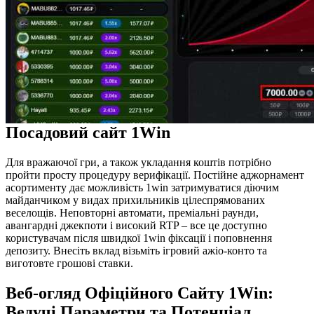
Посадовий сайт 1Win
Для вражаючої гри, а також укладання коштів потрібно
пройти просту процедуру верифікації. Постійне аджорнамент
асортименту дає можливість 1win затримуватися діючим
майданчиком у видах прихильників цілеспрямованих
веселощів. Неповторні автомати, преміальні раунди,
авангардні джекпоти і високий RTP – все це доступно
користувачам після швидкої 1win фіксації і поповнення
депозиту. Внесіть вклад візьміть ігровий ажіо-конто та
виготовте грошові ставки.
Веб-огляд Офіційного Сайту 1Win:
Ведучі Параметри та Потенціал