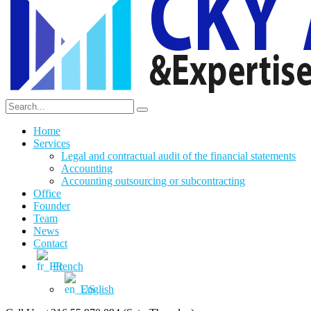
Home
Services
Legal and contractual audit of the financial statements
Accounting
Accounting outsourcing or subcontracting
Office
Founder
Team
News
Contact
French
English