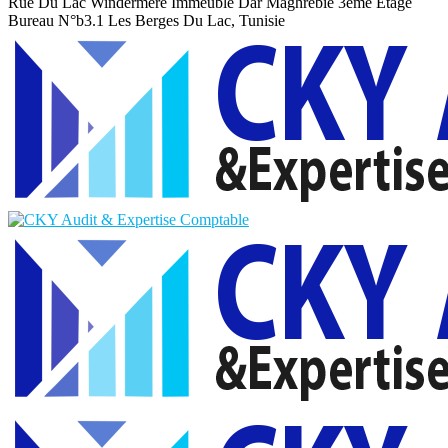
Rue Du Lac Windermere Immeuble Dar Maghrebie
3eme Etage
Bureau N°b3.1 Les Berges Du Lac, Tunisie