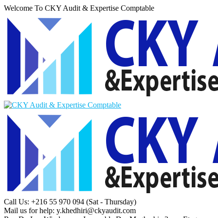
Welcome To CKY Audit & Expertise Comptable
Call Us: +216 55 970 094
(Sat - Thursday)
Mail us for help:
y.khedhiri@ckyaudit.com