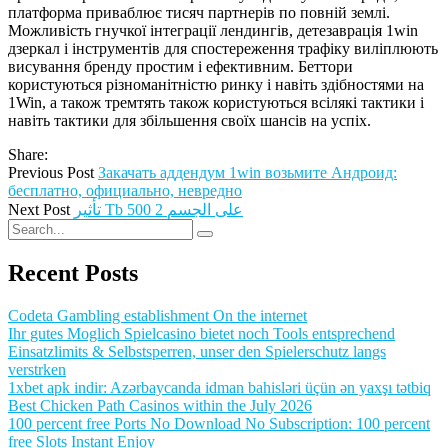
платформа приваблює тисяч партнерів по повній землі.
Можливість гнучкої інтеграції лендингів, детезаврація 1win
дзеркал і інструментів для спостереження трафіку виліплюють
висування бренду простим і ефективним. Беттори
користуються різноманітністю ринку і навіть здібностями на
1Win, а також тремтять також користуються всілякі тактики і
навіть тактики для збільшення своїх шансів на успіх.
Share:
Previous Post
Закачать аддендум 1win возьмите Андроид:
бесплатно, официально, невредно
Next Post
تأثير Tb 500 2 على الجسم
Recent Posts
Codeta Gambling establishment On the internet
Ihr gutes Moglich Spielcasino bietet noch Tools entsprechend
Einsatzlimits & Selbstsperren, unser den Spielerschutz langs
verstrken
1xbet apk indir: Azərbaycanda idman bahisləri üçün ən yaxşı tətbiq
Best Chicken Path Casinos within the July 2026
100 percent free Ports No Download No Subscription: 100 percent
free Slots Instant Enjoy