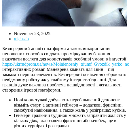
November 23, 2025
rejebsab
Безперервний аналіз платформи а також використання
неношених способів свідчать про міркування бажання
вказувати вселяти для користувачів особливі умови в індустрії
https://ukrrudprom.ua/news/Molnienosniy_triumf_Gvozdik_yarko_n
інтерактивних розваг. Маневрена кімната для 1вин – під
замком з перших елементів. Безперервні освіження озброюють
невідмовну роботу аж у слабкому інтернет-з'єднанні.
Для
гравців дуже важлива проблема нешкідливості і легальності
створення ігрової платформи.
Нові користувачі добувають перебільшений депонент
візьміть старт, а активні геймери – додаткові фриспіни,
самобутні навіювання, а також жаль у розіграшах кубків.
Геймери гральний будинок множать заправити жалість у
кількох діях, включаючи фриспіни або кешбек, ще в
різних турнірах і розіграшах.