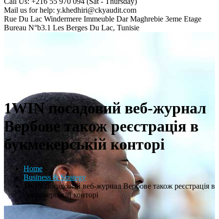
Call Us: +216 55 970 094
(Sat - Thursday)
Mail us for help:
y.khedhiri@ckyaudit.com
Rue Du Lac Windermere Immeuble Dar Maghrebie
3eme Etage
Bureau N°b3.1 Les Berges Du Lac, Tunisie
1WIN посадовий веб-журнал
Вербове також реєстрація в
букмекерській конторі
Home
Business & Strategy
1WIN посадовий веб-журнал Вербове також реєстрація в
букмекерській конторі