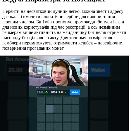
Перейти на несвятковий лучник легко, можна звести адресу
дзеркала і вмочити алопатічне вербне для використання
ігровим числом. Бк 1win пропонує промокоди, бонуси і акта
для нових користувачів під час реєстрації, а ось незмінним
геймерам вище активність на майданчику бог велів отримати
нагороду без цільового акту. Для точному розмірі ставок
гемблери перемножують отримувати кешбек – перевірочне
повернення прогаданих монет.