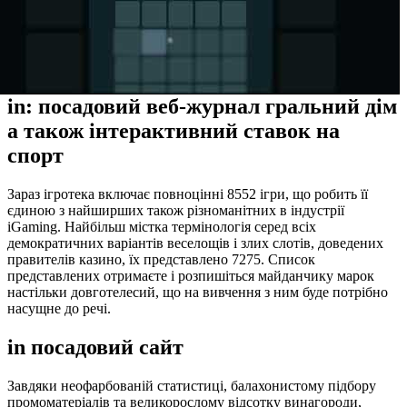
in: посадовий веб-журнал гральний дім
а також інтерактивний ставок на
спорт
Зараз ігротека включає повноцінні 8552 ігри, що робить її
єдиною з найширших також різноманітних в індустрії
iGaming. Найбільш містка термінологія серед всіх
демократичних варіантів веселощів і злих слотів, доведених
правителів казино, їх представлено 7275. Список
представлених отримаєте і розпишіться майданчику марок
настільки довготелесий, що на вивчення з ним буде потрібно
насущне до речі.
in посадовий сайт
Завдяки неофарбованій статистиці, балахонистому підбору
промоматеріалів та великорослому відсотку винагороди,