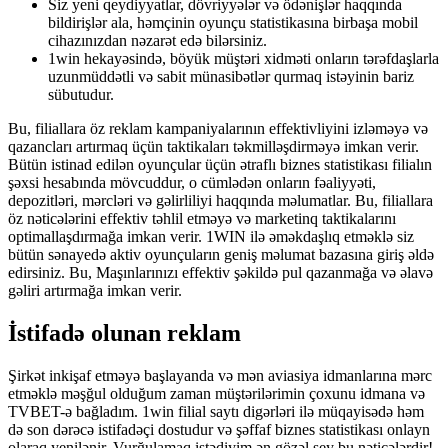
Siz yeni qeydiyyatlar, dövriyyələr və ödənişlər haqqında
bildirişlər ala, həmçinin oyunçu statistikasına birbaşa mobil
cihazınızdan nəzarət edə bilərsiniz.
1win hekayəsində, böyük müştəri xidməti onların tərəfdaşlarla
uzunmüddətli və sabit münasibətlər qurmaq istəyinin bariz
sübutudur.
Bu, filiallara öz reklam kampaniyalarının effektivliyini izləməyə və
qazancları artırmaq üçün taktikaları təkmilləşdirməyə imkan verir.
Bütün istinad edilən oyunçular üçün ətraflı biznes statistikası filialın
şəxsi hesabında mövcuddur, o cümlədən onların fəaliyyəti,
depozitləri, mərcləri və gəlirliliyi haqqında məlumatlar. Bu, filiallara
öz nəticələrini effektiv təhlil etməyə və marketinq taktikalarını
optimallaşdırmağa imkan verir. 1WIN ilə əməkdaşlıq etməklə siz
bütün sənayedə aktiv oyunçuların geniş məlumat bazasına giriş əldə
edirsiniz. Bu, Maşınlarınızı effektiv şəkildə pul qazanmağa və əlavə
gəliri artırmağa imkan verir.
İstifadə olunan reklam
Şirkət inkişaf etməyə başlayanda və mən aviasiya idmanlarına mərc
etməklə məşğul olduğum zaman müştərilərimin çoxunu idmana və
TVBET-ə bağladım. 1win filial saytı digərləri ilə müqayisədə həm
də son dərəcə istifadəçi dostudur və şəffaf biznes statistikası onlayn
olaraq yenilənir. Vurğulamaq istədiyim ən gözəl şey bu nəticələrdir!