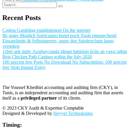
Recent Posts
Codeta Gambling establishment On the internet
Ihr gutes Moglich Spielcasino bietet noch Tools entsprechend
Einsatzlimits & Selbstsperren, unser den Spielerschutz langs
verstrken
1xbet apk indir: Azərbaycanda idman bahisləri üçün ən yaxşı tətbiq
Best Chicken Path Casinos within the July 2026
100 percent free Ports No Download No Subscription: 100 percent
free Slots Instant Enjoy
The Youssef Khedhiri accounting and auditing firm (CKY), in
Tunis, is an independent accounting and auditing firm that asserts
itself as a
privileged partner
of its clients.
© 2023 CKY Audit & Expertise Comptable
Designed & Developed by
Heyyel Technologies
Timing: