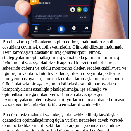
Bu cihazların gücü onların təqdim edilmiş məlumatları əməli
cavablara çevirmək qabiliyyətindədir. Əlindəki düzgün məlumatla
1win tərəfdaşları əsaslandırılmış qərarlar qəbul etmək,
strategiyalarını optimallaşdırmaq və nəticədə gəlirlərini artırmaq
üçün unikal vəziyyətdədirlər. Rəqəmsal idarəetmənin dinamik
sahəsində etibarlı və güclü monitorinq alətləri rəqabət qabiliyyəti və
uğur üçün vacibdir. İntuitiv, istifadəçi dostu dizaynı ilə platforma
həm yeni başlayanlar, həm də təcrübəli tərəfdaşlar üçün əlçatandır.
Güclü alətlərlə birləşən oyunun istifadəsi asanlığı partnyorlara
kampaniyalarını asanlıqla planlaşdırmağa, işə salmağa və
optimallaşdırmağa imkan verir. Bundan əlavə, qabaqcıl
texnologiyaların inteqrasiyası partnyorların daima qabaqcıl olmasını
və yaranan imkanlardan istifadə etmələrini təmin edir.
Bu cür dibsiz məlumat və anlayışlarla təchiz edilmiş tərəfdaşlar,
qazancları optimallaşdırmaq üçün verilən nəticələrə cavab verərək
daim öz taktikalarını düzəldirlər. Tərəqqinin yaxından izlənilməsi
kampaniyaların interaktiv, hədəflənmiş oyunlarda mövcud