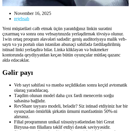
November 16, 2025
rejebsab
Yeni müştəriləri cəlb etmək üçün yaratdığınız linkin surətini
çıxarmaq və sonra onu vebsaytınızda yerləşdirmək tövsiyə olunur.
1win ortaq proqram əlavələri sadədir: geniş auditoriyaya malik veb-
saytı və ya portalı olan istənilən abunəçi səhifədə fərdiləşdirilmiş
istinad linki yerləşdirə bilər.
Linkə klikləyən və bukmeker
kontorunda qeydiyyatdan keçən bütün oyunçular mütləq qazanc
əldə edəcəklər.
Gəlir payı
Veb sayt səhifəsi və mənbə seçildikdən sonra keçid avtomatik
olaraq yaradılacaq.
Təqdim olunan model daha çox fərdi menecerin sorğu
sahəsinə bağlıdır.
RevShare təyyarə modeli, belədir? Siz istinad etdiyiniz hər bir
oyunçudan ömürlük şirkətin ümumi mənfəətinin 50%-ni
alırsınız.
Filial proqramının unikal xüsusiyyətlərindən biri Great
Biryusa-nın filiallara təklif etdiyi dəstək səviyyəsidir.