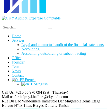
Home
Services
Legal and contractual audit of the financial statements
Accounting
Accounting outsourcing or subcontracting
Office
Founder
Team
News
Contact
French
English
Call Us: +216 55 970 094
(Sat - Thursday)
Mail us for help:
y.khedhiri@ckyaudit.com
Rue Du Lac Windermere Immeuble Dar Maghrebie
3eme Etage
Bureau N°b3.1 Les Berges Du Lac, Tunisie