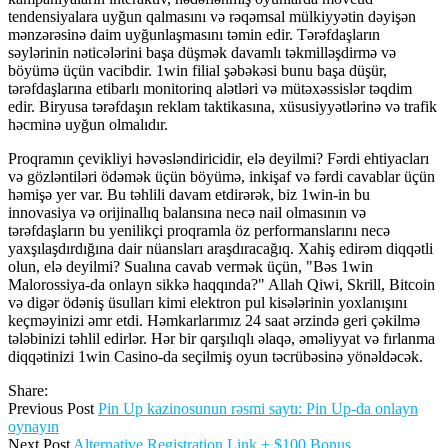
tendensiyalara uyğun qalmasını və rəqəmsal mülkiyyətin dəyişən
mənzərəsinə daim uyğunlaşmasını təmin edir. Tərəfdaşların
səylərinin nəticələrini başa düşmək davamlı təkmilləşdirmə və
böyümə üçün vacibdir. 1win filial şəbəkəsi bunu başa düşür,
tərəfdaşlarına etibarlı monitorinq alətləri və mütəxəssislər təqdim
edir. Biryusa tərəfdaşın reklam taktikasına, xüsusiyyətlərinə və trafik
həcminə uyğun olmalıdır.
Proqramın çevikliyi həvəsləndiricidir, elə deyilmi? Fərdi ehtiyacları
və gözləntiləri ödəmək üçün böyümə, inkişaf və fərdi cavablar üçün
həmişə yer var. Bu təhlili davam etdirərək, biz 1win-in bu
innovasiya və orijinallıq balansına necə nail olmasının və
tərəfdaşların bu yenilikçi proqramla öz performanslarını necə
yaxşılaşdırdığına dair nüansları araşdıracağıq. Xahiş edirəm diqqətli
olun, elə deyilmi? Sualına cavab vermək üçün, "Bəs 1win
Malorossiya-da onlayn sikkə haqqında?" Allah Qiwi, Skrill, Bitcoin
və digər ödəniş üsulları kimi elektron pul kisələrinin yoxlanışını
keçməyinizi əmr etdi. Həmkarlarımız 24 saat ərzində geri çəkilmə
tələbinizi təhlil edirlər. Hər bir qarşılıqlı əlaqə, əməliyyat və fırlanma
diqqətinizi 1win Casino-da seçilmiş oyun təcrübəsinə yönəldəcək.
Share:
Previous Post
Pin Up kazinosunun rəsmi saytı: Pin Up-da onlayn
oynayın
Next Post
Alternative Registration Link + $100 Bonus