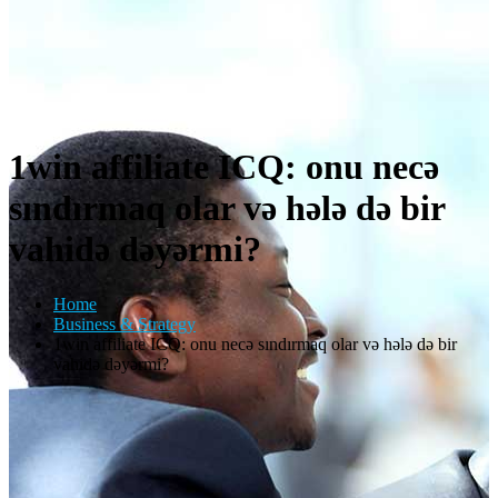
1win affiliate ICQ: onu necə
sındırmaq olar və hələ də bir
vahidə dəyərmi?
Home
Business & Strategy
1win affiliate ICQ: onu necə sındırmaq olar və hələ də bir
vahidə dəyərmi?