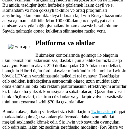
Bu anidir, təsdiqlər üçün həftələrlə gözləmək lazım deyil və s.
Komandam və mən çoxsaylı təkliflər və ortaq proqramları
araşdırdıq, lakin əminliklə deyə bilərəm ki, 1win Rusiya bazarında
ən yaxşı mərc təklifidir. Mən 100.000-dən çox qeydiyyat cəlb
etmişəm və saytla bağlı qiymətləndirməm qərəzsiz hesab olunur.
Saytda qalmaqla qonaq kukilərin silinməsinə razılıq verir.
Platforma və alətlər
Bukmeker kontorlarında gölməçə ilə əlaqənin
ilkin əlamətlərini axtarırsınızsa, dəstək üçün analitiklərimizlə əlaqə
saxlayın. Bundan əlavə, 250 dollara qədər CPA ödəmə modelləri,
həmçinin Hibrid üçün fərdi əlavələr mümkündür. Bu amillər 1win-in
böyük LTV-nin yaradılmasında həlledici rol oynayır. Tərəfdaşlar
cəlb etdikləri istifadəçilərin astronomik olaraq uzun müddət aktiv
olma ehtimalını bilə-bilə reklam platformasının effektivliyini artırırlar
ki, bu da daha yüksək komissiyalara səbəb olacaq. Qazanılan vəsait
bank köçürmələri, elektron cüzdanlar və ya kriptovalyuta vasitəsilə
minimum çıxarma həddi $70 ilə çıxarıla bilər.
Bundan əlavə, dialoq vidcetləri sizə istifadəçinin
1win casino
diqqət
mərkəzində qalmağa və onları platformada daha uzun müddət
məşğul saxlamağa kömək edir. Siz 1win veb saytında oyunçuları
cəlb edirsiniz, lakin biz seçilmiş tərəfdaşlıq modelinə (RevShare və