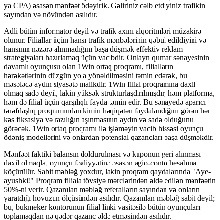
ya CPA) əsasən mənfəət ödəyirik. Gəliriniz cəlb etdiyiniz trafikin
sayından və növündən asılıdır.
Adli bütün informator deyil və trafik axını alqoritmləri müzakirə
olunur. Filiallar üçün hansı trafik mənbələrinin qəbul edildiyini və
hansının nəzərə alınmadığını başa düşmək effektiv reklam
strategiyaları hazırlamaq üçün vacibdir. Onlayn qumar sənayesinin
davamlı oyunçusu olan 1Win ortaq proqramı, filialların
hərəkətlərinin düzgün yola yönəldilməsini təmin edərək, bu
məsələdə aydın siyasətə malikdir. 1Win filial proqramına daxil
olmaq sadə deyil, lakin yüksək strukturlaşdırılmışdır, həm platforma,
həm də filial üçün qarşılıqlı fayda təmin edir. Bu sənayedə aparıcı
tərəfdaşlıq proqramından kimin həqiqətən faydalandığını görən hər
kəs fiksasiya və razılığın aşınmasının aydın və sadə olduğunu
görəcək. 1Win ortaq proqramı ilə işləməyin vacib hissəsi oyunçu
ödəniş modellərini və onlardan potensial qazancları başa düşməkdir.
Mənfəət faktiki balansın doldurulması və kuponun geri alınması
daxil olmaqla, oyunçu fəaliyyətinə əsasən agio-conto hesabına
köçürülür. Sabit məbləğ yoxdur, lakin proqram qaydalarında "Aye-
ayushki!" Proqram filiala tövsiyə mərclərindən əldə edilən mənfəətin
50%-ni verir. Qazanılan məbləğ referalların sayından və onların
yaratdığı hovuzun ölçüsündən asılıdır. Qazanılan məbləğ sabit deyil;
bu, bukmeker kontorunun filial linki vasitəsilə bütün oyunçuları
toplamaqdan nə qədər qazanc əldə etməsindən asılıdır.