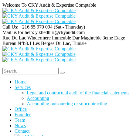
Welcome To CKY Audit & Expertise Comptable
Call Us: +216 55 970 094
(Sat - Thursday)
Mail us for help:
y.khedhiri@ckyaudit.com
Rue Du Lac Windermere Immeuble Dar Maghrebie
3eme Etage
Bureau N°b3.1 Les Berges Du Lac, Tunisie
Home
Services
Legal and contractual audit of the financial statements
Accounting
Accounting outsourcing or subcontracting
Office
Founder
Team
News
Contact