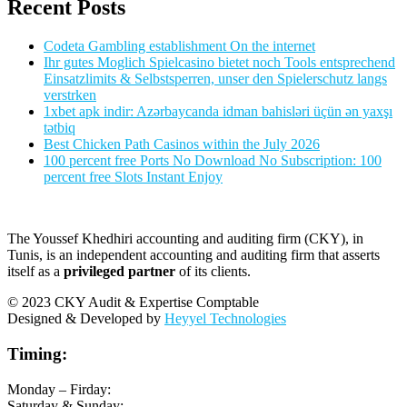
Recent Posts
Codeta Gambling establishment On the internet
Ihr gutes Moglich Spielcasino bietet noch Tools entsprechend
Einsatzlimits & Selbstsperren, unser den Spielerschutz langs
verstrken
1xbet apk indir: Azərbaycanda idman bahisləri üçün ən yaxşı
tətbiq
Best Chicken Path Casinos within the July 2026
100 percent free Ports No Download No Subscription: 100
percent free Slots Instant Enjoy
The Youssef Khedhiri accounting and auditing firm (CKY), in
Tunis, is an independent accounting and auditing firm that asserts
itself as a
privileged partner
of its clients.
© 2023 CKY Audit & Expertise Comptable
Designed & Developed by
Heyyel Technologies
Timing:
Monday – Firday:
Saturday & Sunday: