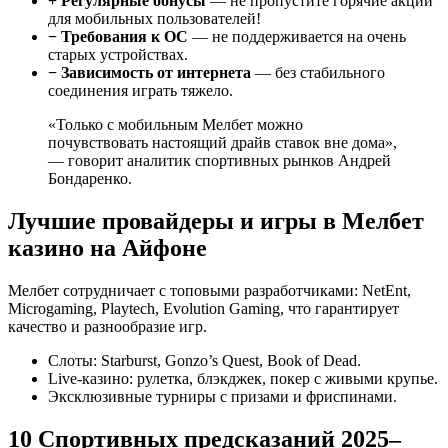
+ Регулярные бонусы
— не пропустите горячие акции
для мобильных пользователей!
− Требования к ОС
— не поддерживается на очень
старых устройствах.
− Зависимость от интернета
— без стабильного
соединения играть тяжело.
«Только с мобильным Мелбет можно
почувствовать настоящий драйв ставок вне дома»,
— говорит аналитик спортивных рынков Андрей
Бондаренко.
Лучшие провайдеры и игры в Мелбет
казино на Айфоне
Мелбет сотрудничает с топовыми разработчиками: NetEnt,
Microgaming, Playtech, Evolution Gaming, что гарантирует
качество и разнообразие игр.
Слоты: Starburst, Gonzo’s Quest, Book of Dead.
Live-казино: рулетка, блэкджек, покер с живыми крупье.
Эксклюзивные турниры с призами и фриспинами.
10 Спортивных предсказаний 2025–