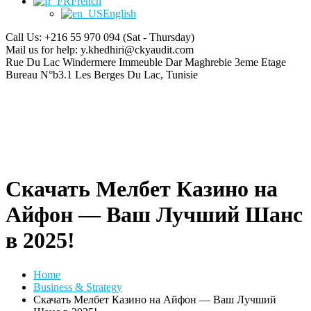
French
English
Call Us: +216 55 970 094
(Sat - Thursday)
Mail us for help:
y.khedhiri@ckyaudit.com
Rue Du Lac Windermere Immeuble Dar Maghrebie
3eme Etage
Bureau N°b3.1 Les Berges Du Lac, Tunisie
Скачать Мелбет Казино на
Айфон — Ваш Лучший Шанс
в 2025!
Home
Business & Strategy
Скачать Мелбет Казино на Айфон — Ваш Лучший