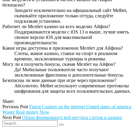
безопасно?
Заходите исключительно на официальный сайт Melbet,
скачивайте приложение только оттуда, следуйте
подсказкам установки.
Работает ли Мелбет казино на всех моделях Айфон?
Поддерживаются модели с iOS 13 и выше, лучше иметь
свежие версии iOS для максимальной
производительности.
Какие игры доступны в приложении Мелбет для Айфона?
Слоты, живое казино, ставки на спорт в реальном
времени, эксклюзивные турниры и режимы.
Могу ли я получить бонусы, скачав Мелбет на Айфон?
Да! Мобильные пользователи часто получают
эксклюзивные фриспины и дополнительные бонусы.
Безопасны ли мои данные при игре через приложение?
Абсолютно. Melbet использует современные протоколы
шифрования для защиты всех пользовательских данных.
Share:
Previous Post
Finest Casinos on the internet United states of america
Wager Real money Now
Next Post
Обзор формального веб-ресурса слотов и казино