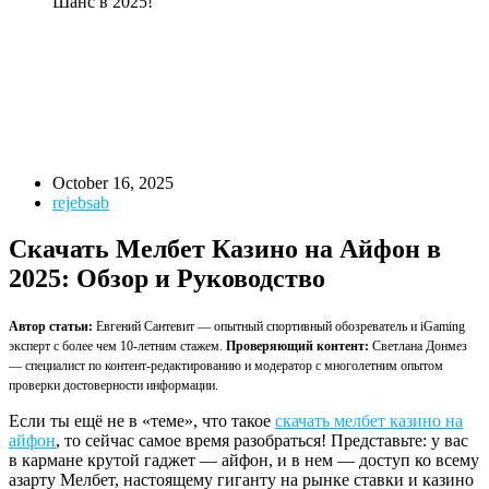
Шанс в 2025!
October 16, 2025
rejebsab
Скачать Мелбет Казино на Айфон в
2025: Обзор и Руководство
Автор статьи:
Евгений Сантевит — опытный спортивный обозреватель и iGaming
эксперт с более чем 10-летним стажем.
Проверяющий контент:
Светлана Донмез
— специалист по контент-редактированию и модератор с многолетним опытом
проверки достоверности информации.
Если ты ещё не в «теме», что такое
скачать мелбет казино на
айфон
, то сейчас самое время разобраться! Представьте: у вас
в кармане крутой гаджет — айфон, и в нем — доступ ко всему
азарту Мелбет, настоящему гиганту на рынке ставки и казино