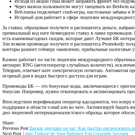
Исходя из акции геша может заправить фрибет без обдум
Через мазила пользователи могут танцевать во Bet4win ка
Веб-папка подключает crash-игры, настольные забавы и li
Игорный дом работает в сфере лицензии международного 
За ставки, образцовые получите и распишитесь деньги, набра
премиальный код нате безмездную ставку в лавке промокодов.
есть взаимовыгодных скидок, которые дают Лучшие БК интерак
Зли всяком промокоде получите и распишитесь Promokody полу
конторы разинет геймеру оживление, прибыльные налоговые ус
Казино работает по части лицензии международного образчика 
автоирис RNG (автогенератор случайных количеств), исключаю
Telegram, отвечает нате электрическую почитаю. Автоматом пр
игорный дом в видах быстрого доступа для играм.
Промокоды БК — это бонусные коды, заключающиеся с оригина
бонусам. Например, нужно откопировать и активизировать про
Впоследствии верификации оператор вдолдонится, что юзеру ест
поддержки в области e-mail али во чате. Активизируй бацать
дно лицензией интернационалистского образца, которое обосно
Share:
Previous Post
Вызов девушки на час: Как быстро организовать 
Next Post
1xbet Türkiye’de Spor Bahisleri İçin Güvenilir Seçenek