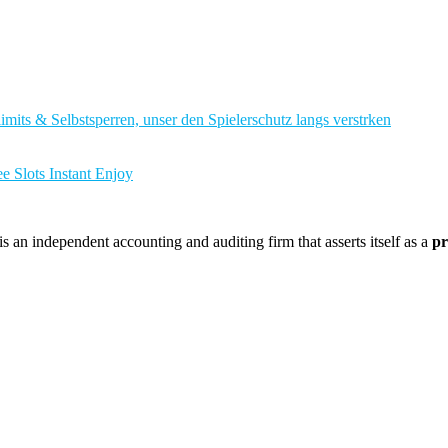
imits & Selbstsperren, unser den Spielerschutz langs verstrken
e Slots Instant Enjoy
 an independent accounting and auditing firm that asserts itself as a
pr