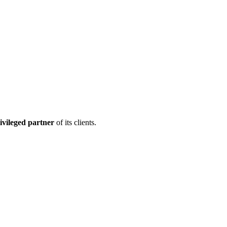
ivileged partner
of its clients.