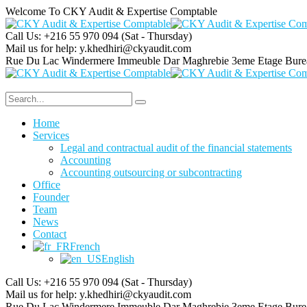
Welcome To CKY Audit & Expertise Comptable
Call Us: +216 55 970 094
(Sat - Thursday)
Mail us for help:
y.khedhiri@ckyaudit.com
Rue Du Lac Windermere Immeuble Dar Maghrebie
3eme Etage Bure
Home
Services
Legal and contractual audit of the financial statements
Accounting
Accounting outsourcing or subcontracting
Office
Founder
Team
News
Contact
French
English
Call Us: +216 55 970 094
(Sat - Thursday)
Mail us for help:
y.khedhiri@ckyaudit.com
Rue Du Lac Windermere Immeuble Dar Maghrebie
3eme Etage Bure