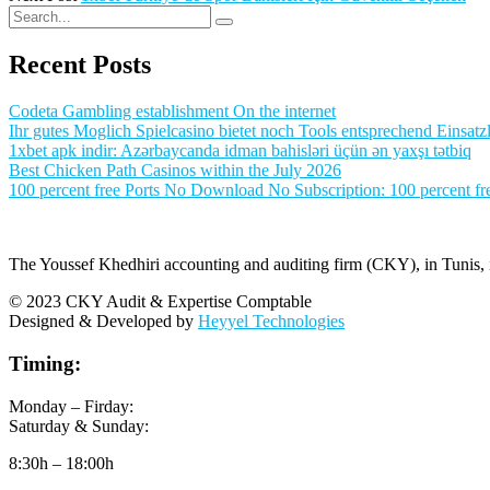
Recent Posts
Codeta Gambling establishment On the internet
Ihr gutes Moglich Spielcasino bietet noch Tools entsprechend Einsatzl
1xbet apk indir: Azərbaycanda idman bahisləri üçün ən yaxşı tətbiq
Best Chicken Path Casinos within the July 2026
100 percent free Ports No Download No Subscription: 100 percent fre
The Youssef Khedhiri accounting and auditing firm (CKY), in Tunis, is
© 2023 CKY Audit & Expertise Comptable
Designed & Developed by
Heyyel Technologies
Timing:
Monday – Firday:
Saturday & Sunday:
8:30h – 18:00h