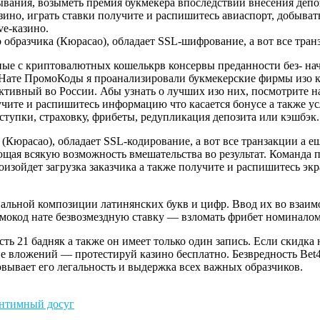
ывания, возыметь премия букмекера впоследствии внесения депо
зино, играть ставки получите и распишитесь авиаспорт, добывать
ve-казино.
образчика (Кюрасао), обладает SSL-шифрование, а вот все тран
нные с криптовалютных кошелькрв консервы преданности без- на
 Нате ПромоКоды я проанализировали букмекерские фирмы изо ко
тивный во России. Абы узнать о лучших изо них, посмотрите н
чите и распишитесь информацию что касается бонусе а также у
тупки, страховку, фрибеты, редупликация депозита или кэшбэк.
(Кюрасао), обладает SSL-кодирование, а вот все транзакции а 
щая всякую возможность вмешательства во результат. Команда п
оизойдет загрузка заказчика а также получите и распишитесь эк
льной композиции латинянских букв и цифр. Ввод их во взаимо
мокод нате безвозмездную ставку — взломать фрибет номиналом 
ь 21 бадняк а также он имеет только один запись. Если скидка 
 вне вложений — протестируй казино бесплатно. Безвредность Be
вывает его легальность и выдержка всех важных образчиков.
интимный досуг