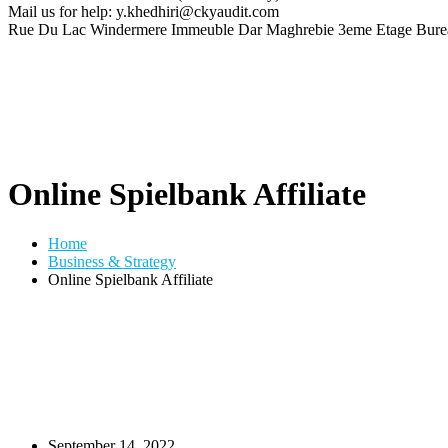
Mail us for help:
y.khedhiri@ckyaudit.com
Rue Du Lac Windermere Immeuble Dar Maghrebie
3eme Etage Bure
Online Spielbank Affiliate
Home
Business & Strategy
Online Spielbank Affiliate
September 14, 2022