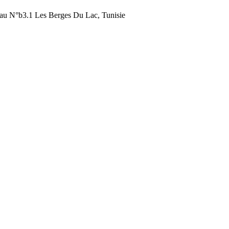
au N°b3.1 Les Berges Du Lac, Tunisie