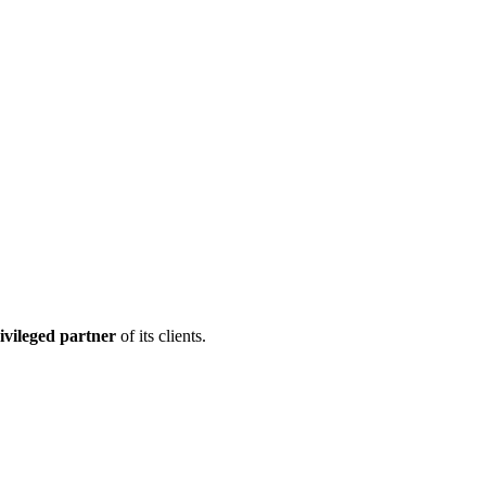
ivileged partner
of its clients.