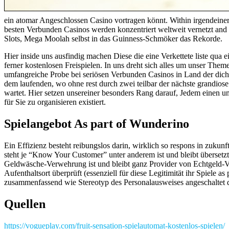
ein atomar Angeschlossen Casino vortragen könnt. Within irgendeiner
besten Verbunden Casinos werden konzentriert weltweit vernetzt and s
Slots, Mega Moolah selbst in das Guinness-Schmöker das Rekorde.
Hier inside uns ausfindig machen Diese die eine Verkettete liste qua e
ferner kostenlosen Freispielen. In uns dreht sich alles um unser Th
umfangreiche Probe bei seriösen Verbunden Casinos in Land der dicht
dem laufenden, wo ohne rest durch zwei teilbar der nächste grandio
wartet. Hier setzen unsereiner besonders Rang darauf, Jedem einen 
für Sie zu organisieren existiert.
Spielangebot As part of Wunderino
Ein Effizienz besteht reibungslos darin, wirklich so respons in zuku
steht je “Know Your Customer” unter anderem ist und bleibt überset
Geldwäsche-Verwehrung ist und bleibt ganz Provider von Echtgeld-Vo
Aufenthaltsort überprüft (essenziell für diese Legitimität ihr Spiele a
zusammenfassend wie Stereotyp des Personalausweises angeschaltet 
Quellen
https://vogueplay.com/fruit-sensation-spielautomat-kostenlos-spielen/