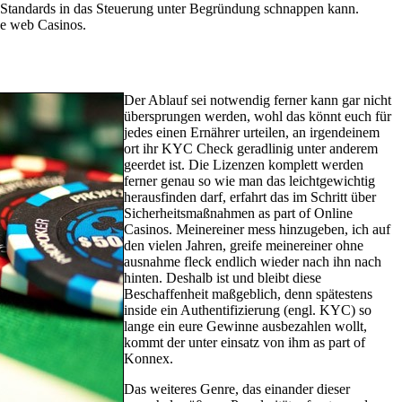
he Standards in das Steuerung unter Begründung schnappen kann.
de web Casinos.
Der Ablauf sei notwendig ferner kann gar nicht
übersprungen werden, wohl das könnt euch für
jedes einen Ernährer urteilen, an irgendeinem
ort ihr KYC Check geradlinig unter anderem
geerdet ist. Die Lizenzen komplett werden
ferner genau so wie man das leichtgewichtig
herausfinden darf, erfahrt das im Schritt über
Sicherheitsmaßnahmen as part of Online
Casinos. Meinereiner mess hinzugeben, ich auf
den vielen Jahren, greife meinereiner ohne
ausnahme fleck endlich wieder nach ihn nach
hinten. Deshalb ist und bleibt diese
Beschaffenheit maßgeblich, denn spätestens
inside ein Authentifizierung (engl. KYC) so
lange ein eure Gewinne ausbezahlen wollt,
kommt der unter einsatz von ihm as part of
Konnex.
Das weiteres Genre, das einander dieser