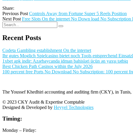
Share:
Previous Post
Controls Away from Fortune Super 5 Reels Position
Next Post
Free Slots On the internet No Down load No Subscription 
Recent Posts
Codeta Gambling establishment On the internet
Ihr gutes Moglich Spielcasino bietet noch Tools entsprechend Einsatzl
1xbet apk indir: Azərbaycanda idman bahisləri üçün ən yaxşı tətbiq
Best Chicken Path Casinos within the July 2026
100 percent free Ports No Download No Subscription: 100 percent fre
The Youssef Khedhiri accounting and auditing firm (CKY), in Tunis, is
© 2023 CKY Audit & Expertise Comptable
Designed & Developed by
Heyyel Technologies
Timing:
Monday – Firday: