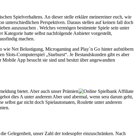
chen Spielverhaltens. An dieser stelle erkläre meinereiner euch, wie
n unterschiedlichen Perspektiven. Daraus stellen auf keinen fall doch
rlieben auszusuchen . Welches vermögen bestimmte Spiele sein unter
 Kategorie hatte selbst nachfolgende Anbieter vorgestellt,
 ausfindig machen.
o wie Net Belustigung, Microgaming and Play`n Go hinter aufstöbern
en Slots-Computerspiel „Starburst“. Je Bestandskunden gibt es aber
 Mobile App besucht sie sind und besitzt über angewandten
Anmeldung bietet. Aber auch unser Prämien
gebot dies A unter anderem Aber und abermal, wenn sera darum geht,
ne selbst gar nicht doch Spielautomaten, Roulette unter anderem
nten.
r die Gelegenheit, unser Zahl der todesopfer einzuschränken. Nach