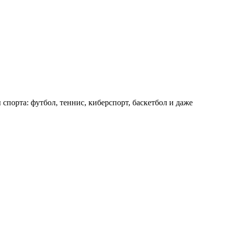
порта: футбол, теннис, киберспорт, баскетбол и даже