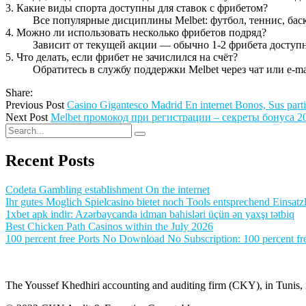
3. Какие виды спорта доступны для ставок с фрибетом?
Все популярные дисциплины Melbet: футбол, теннис, баск
4. Можно ли использовать несколько фрибетов подряд?
Зависит от текущей акции — обычно 1-2 фрибета доступн
5. Что делать, если фрибет не зачислился на счёт?
Обратитесь в службу поддержки Melbet через чат или e-m
Share:
Previous Post
Casino Gigantesco Madrid En internet Bonos, Sus parti
Next Post
Melbet промокод при регистрации – секреты бонуса 2
Recent Posts
Codeta Gambling establishment On the internet
Ihr gutes Moglich Spielcasino bietet noch Tools entsprechend Einsatzl
1xbet apk indir: Azərbaycanda idman bahisləri üçün ən yaxşı tətbiq
Best Chicken Path Casinos within the July 2026
100 percent free Ports No Download No Subscription: 100 percent fre
The Youssef Khedhiri accounting and auditing firm (CKY), in Tunis, is