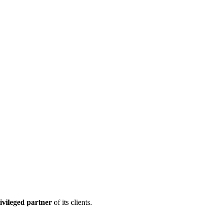
ivileged partner
of its clients.