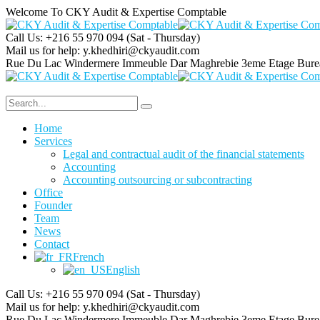
Welcome To CKY Audit & Expertise Comptable
Call Us: +216 55 970 094
(Sat - Thursday)
Mail us for help:
y.khedhiri@ckyaudit.com
Rue Du Lac Windermere Immeuble Dar Maghrebie
3eme Etage Bure
Home
Services
Legal and contractual audit of the financial statements
Accounting
Accounting outsourcing or subcontracting
Office
Founder
Team
News
Contact
French
English
Call Us: +216 55 970 094
(Sat - Thursday)
Mail us for help:
y.khedhiri@ckyaudit.com
Rue Du Lac Windermere Immeuble Dar Maghrebie
3eme Etage Bure