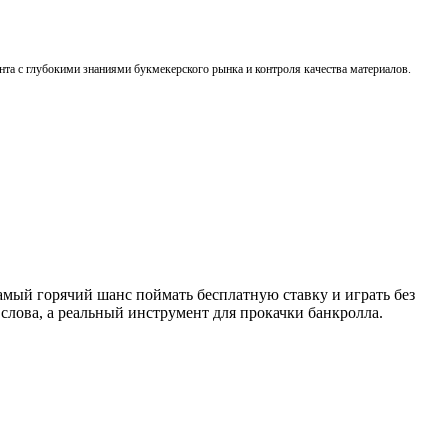
нта с глубокими знаниями букмекерского рынка и контроля качества материалов.
мый горячий шанс поймать бесплатную ставку и играть без
слова, а реальный инструмент для прокачки банкролла.