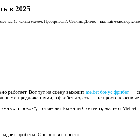
ть в 2025
более чем 10-летним стажем. Проверяющий: Светлана Донмез – главный модератор конте
ьно работает. Вот тут на сцену выходит
melbet бонус фрибет
— са
альными предложениями, а фрибеты здесь — не просто красивые 
умных игроков”, – отмечает Евгений Сантевит, эксперт Melbet.
 выдает фрибеты. Обычно всё просто: