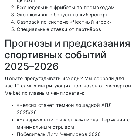
Еженедельные фрибеты по промокодам
Эксклюзивные бонусы на киберспорт
Cashback по системе «Честный игрок»
Специальные ставки от партнёров
Прогнозы и предсказания
спортивных событий
2025–2026
Любите предугадывать исходы? Мы собрали для
вас 10 самых интригующих прогнозов от экспертов
Melbet по главным чемпионатам:
«Челси» станет темной лошадкой АПЛ
2025/26
«Бавария» выигрывает чемпионат Германии с
минимальным отрывом
Победитель Лиги Чемпионов 2026 –