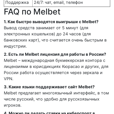
Поддержка
24/7: чат, email, телефон
FAQ по Melbet
1. Как быстро выводятся выигрыши с Melbet?
Вывод средств занимает от 5 минут (для
электронных кошельков) до 24 часов (для
банковских карт), что считается очень быстрым в
индустрии.
2. Есть ли Melbet лицензия для работы в России?
Melbet – международная букмекерская контора с
лицензиями в юрисдикциях Кюрасао и других, для
России работа осуществляется через зеркала и
VPN.
3. Какие языки поддерживает сайт Melbet?
Melbet предлагает многоязычный интерфейс, в том
числе русский, что удобно для русскоязычных
игроков.
4. Можно ли делать ставки на киберспорт в