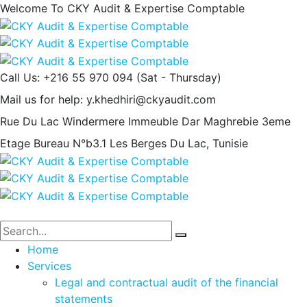
Welcome To CKY Audit & Expertise Comptable
Call Us: +216 55 970 094
(Sat - Thursday)
Mail us for help:
y.khedhiri@ckyaudit.com
Rue Du Lac Windermere Immeuble Dar Maghrebie
3eme
Etage Bureau N°b3.1 Les Berges Du Lac, Tunisie
Home
Services
Legal and contractual audit of the financial
statements