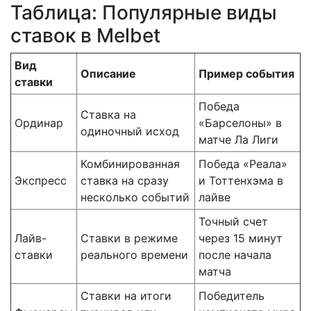
Таблица: Популярные виды
ставок в Melbet
Вид
Описание
Пример события
ставки
Победа
Ставка на
Ординар
«Барселоны» в
одиночный исход
матче Ла Лиги
Комбинированная
Победа «Реала»
Экспресс
ставка на сразу
и Тоттенхэма в
несколько событий
лайве
Точный счет
Лайв-
Ставки в режиме
через 15 минут
ставки
реального времени
после начала
матча
Ставки на итоги
Победитель