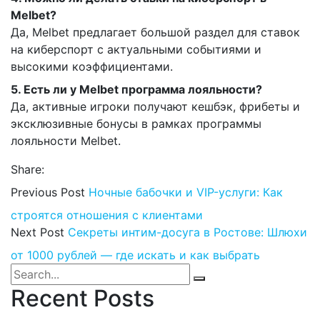
Melbet?
Да, Melbet предлагает большой раздел для ставок
на киберспорт с актуальными событиями и
высокими коэффициентами.
5. Есть ли у Melbet программа лояльности?
Да, активные игроки получают кешбэк, фрибеты и
эксклюзивные бонусы в рамках программы
лояльности Melbet.
Share:
Previous Post
Ночные бабочки и VIP-услуги: Как
строятся отношения с клиентами
Next Post
Секреты интим-досуга в Ростове: Шлюхи
от 1000 рублей — где искать и как выбрать
Recent Posts