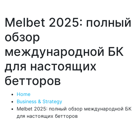
Melbet 2025: полный
обзор
международной БК
для настоящих
бетторов
Home
Business & Strategy
Melbet 2025: полный обзор международной БК
для настоящих бетторов