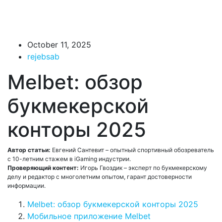
October 11, 2025
rejebsab
Melbet: обзор
букмекерской
конторы 2025
Автор статьи:
Евгений Сантевит – опытный спортивный обозреватель
с 10-летним стажем в iGaming индустрии.
Проверяющий контент:
Игорь Гвоздик – эксперт по букмекерскому
делу и редактор с многолетним опытом, гарант достоверности
информации.
Melbet: обзор букмекерской конторы 2025
Мобильное приложение Melbet