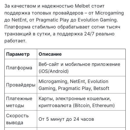
За качеством и надежностью Melbet стоит
поддержка топовых провайдеров – от Microgaming
до NetEnt, от Pragmatic Play до Evolution Gaming.
Платформа стабильно обрабатывает сотни тысяч
транзакций в сутки, а поддержка 24/7 реально
работает.
Параметр
Описание
Веб-сайт и мобильное приложение
Платформа
(iOS/Android)
Microgaming, NetEnt, Evolution
Провайдеры
Gaming, Pragmatic Play, Betsoft
Платежные
Карты, электронные кошельки,
методы
криптовалюта (Bitcoin, Ethereum)
Скорость
От 5 минут до 24 часов
вывода