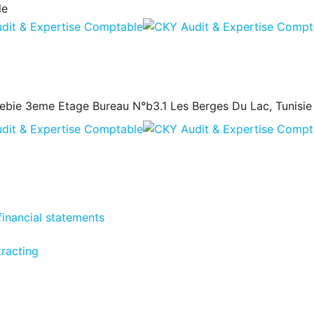
le
ebie
3eme Etage Bureau N°b3.1 Les Berges Du Lac, Tunisie
financial statements
racting