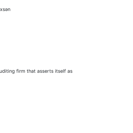
əxsən
iting firm that asserts itself as