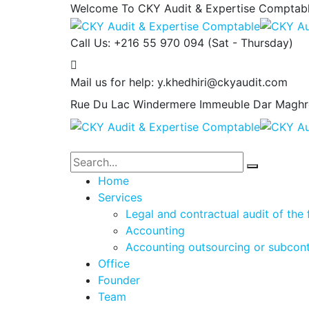
Welcome To CKY Audit & Expertise Comptab
Call Us: +216 55 970 094
(Sat - Thursday)
Mail us for help:
y.khedhiri@ckyaudit.com
Rue Du Lac Windermere Immeuble Dar Maghr
Home
Services
Legal and contractual audit of the 
Accounting
Accounting outsourcing or subcont
Office
Founder
Team