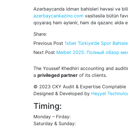
Azərbaycanda idman bahisləri həvəsi və bili
azerbaycankazino.com
vasitəsilə bütün fav
qoyaraq həm əylənir, həm də qazanc əldə e
Share:
Previous Post
1xbet Türkiye’de Spor Bahisle
Next Post
Melbet 2025: Полный обзор м
The Youssef Khedhiri accounting and auditing
a
privileged partner
of its clients.
© 2023 CKY Audit & Expertise Comptable
Designed & Developed by
Heyyel Technolo
Timing:
Monday – Firday:
Saturday & Sunday: