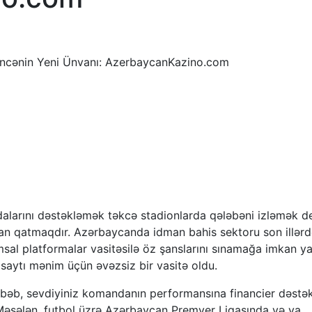
əncənin Yeni Ünvanı: AzerbaycanKazino.com
alarını dəstəkləmək təkcə stadionlarda qələbəni izləmək de
n qatmaqdır. Azərbaycanda idman bahis sektoru son illərd
sal platformalar vasitəsilə öz şanslarını sınamağa imkan ya
saytı mənim üçün əvəzsiz bir vasitə oldu.
əbəb, sevdiyiniz komandanın performansına financier dəstə
əsələn, futbol üzrə Azərbaycan Premyer Liqasında və ya