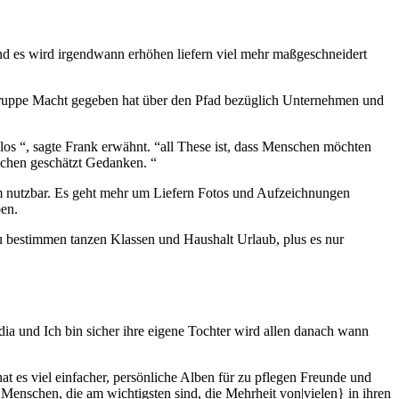
nd es wird irgendwann erhöhen liefern viel mehr maßgeschneidert
t Gruppe Macht gegeben hat über den Pfad bezüglich Unternehmen und
os “, sagte Frank erwähnt. “all These ist, dass Menschen möchten
rechen geschätzt Gedanken. “
m nutzbar. Es geht mehr um Liefern Fotos und Aufzeichnungen
ben.
zu bestimmen tanzen Klassen und Haushalt Urlaub, plus es nur
a und Ich bin sicher ihre eigene Tochter wird allen danach wann
 es viel einfacher, persönliche Alben für zu pflegen Freunde und
 Menschen, die am wichtigsten sind, die Mehrheit von|vielen} in ihren