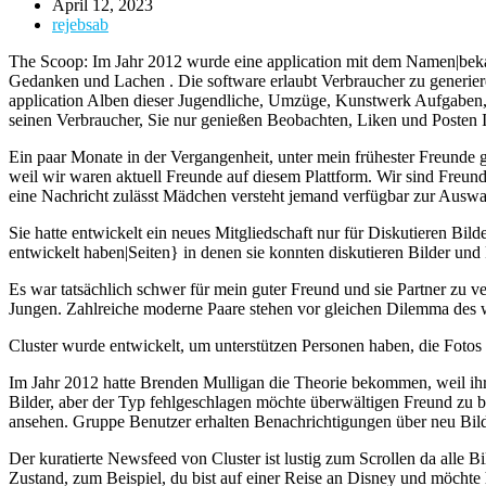
April 12, 2023
rejebsab
The Scoop: Im Jahr 2012 wurde eine application mit dem Namen|bekann
Gedanken und Lachen . Die software erlaubt Verbraucher zu generier
application Alben dieser Jugendliche, Umzüge, Kunstwerk Aufgaben,
seinen Verbraucher, Sie nur genießen Beobachten, Liken und Posten I
Ein paar Monate in der Vergangenheit, unter mein frühester Freunde g
weil wir waren aktuell Freunde auf diesem Plattform. Wir sind Freunde
eine Nachricht zulässt Mädchen versteht jemand verfügbar zur Auswahl
Sie hatte entwickelt ein neues Mitgliedschaft nur für Diskutieren Bil
entwickelt haben|Seiten} in denen sie konnten diskutieren Bilder und
Es war tatsächlich schwer für mein guter Freund und sie Partner zu ver
Jungen. Zahlreiche moderne Paare stehen vor gleichen Dilemma des wo
Cluster wurde entwickelt, um unterstützen Personen haben, die Fotos 
Im Jahr 2012 hatte Brenden Mulligan die Theorie bekommen, weil ihr
Bilder, aber der Typ fehlgeschlagen möchte überwältigen Freund zu 
ansehen. Gruppe Benutzer erhalten Benachrichtigungen über neu Bil
Der kuratierte Newsfeed von Cluster ist lustig zum Scrollen da alle B
Zustand, zum Beispiel, du bist auf einer Reise an Disney und möchte 