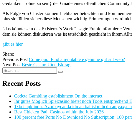
Gedanken – ohne zu sein} der Gnade eines öffentlichen Community-Fo
Als Folge von Cluster können Liebhaber betrachten und kommentieren
plus sie fühlen sicher diese Menschen wichtig Erinnerungen wird nic
“das könnte sein das Existenz ‘s Werk “, sagte Frank informierte Vere
dem sie können diskutieren was ist tatsächlich geschieht in ihrem Allt
gibt es hier
Share:
Previous Post
Come puoi Find a reputable e genuine girl sul web?
Next Post
Beste Casino Uten Bidrag
Recent Posts
Codeta Gambling establishment On the internet
Ihr gutes Moglich Spielcasino bietet noch Tools entsprechend Ei
1xbet apk indir: Azərbaycanda idman bahisləri üçün ən yaxşı tə
Best Chicken Path Casinos within the July 2026
100 percent free Ports No Download No Subscription: 100 perce