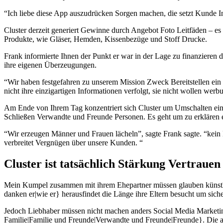
“Ich liebe diese App auszudrücken Sorgen machen, die setzt Kunde Int
Cluster derzeit generiert Gewinne durch Angebot Foto Leitfäden – e
Produkte, wie Gläser, Hemden, Kissenbezüge und Stoff Drucke.
Frank informierte Ihnen der Punkt er war in der Lage zu finanziere
ihre eigenen Überzeugungen.
“Wir haben festgefahren zu unserem Mission Zweck Bereitstellen ein 
nicht ihre einzigartigen Informationen verfolgt, sie nicht wollen wer
Am Ende von Ihrem Tag konzentriert sich Cluster um Umschalten ein
Schließen Verwandte und Freunde Personen. Es geht um zu erklären e
“Wir erzeugen Männer und Frauen lächeln”, sagte Frank sagte. “kein 
verbreitet Vergnügen über unsere Kunden. “
Cluster ist tatsächlich Stärkung Vertrauen
Mein Kumpel zusammen mit ihrem Ehepartner müssen glauben künstler
danken er|wie er} herausfindet die Länge ihre Eltern besucht um sicher
Jedoch Liebhaber müssen nicht machen anders Social Media Marketing 
Familie|Familie und Freunde|Verwandte und Freunde|Freunde}. Die appl