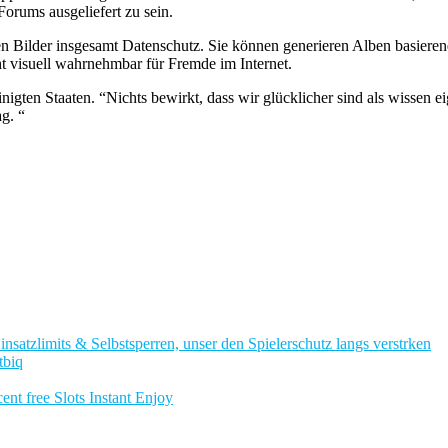
rums ausgeliefert zu sein.
 Bilder insgesamt Datenschutz. Sie können generieren Alben basierend
ht visuell wahrnehmbar für Fremde im Internet.
inigten Staaten. “Nichts bewirkt, dass wir glücklicher sind als wissen 
ag. “
nsatzlimits & Selbstsperren, unser den Spielerschutz langs verstrken
tbiq
nt free Slots Instant Enjoy