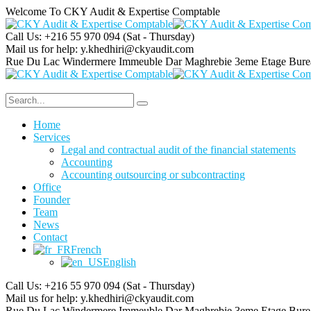
Welcome To CKY Audit & Expertise Comptable
Call Us: +216 55 970 094
(Sat - Thursday)
Mail us for help:
y.khedhiri@ckyaudit.com
Rue Du Lac Windermere Immeuble Dar Maghrebie
3eme Etage Bure
Home
Services
Legal and contractual audit of the financial statements
Accounting
Accounting outsourcing or subcontracting
Office
Founder
Team
News
Contact
French
English
Call Us: +216 55 970 094
(Sat - Thursday)
Mail us for help:
y.khedhiri@ckyaudit.com
Rue Du Lac Windermere Immeuble Dar Maghrebie
3eme Etage Bure