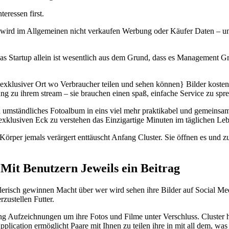
eressen first.
s wird im Allgemeinen nicht verkaufen Werbung oder Käufer Daten – u
n das Startup allein ist wesentlich aus dem Grund, dass es Managemen
exklusiver Ort wo Verbraucher teilen und sehen können} Bilder kostenl
bung zu ihrem stream – sie brauchen einen spaß, einfache Service zu sp
 umständliches Fotoalbum in eins viel mehr praktikabel und gemeinsa
xklusiven Eck zu verstehen das Einzigartige Minuten im täglichen Le
Körper jemals verärgert enttäuscht Anfang Cluster. Sie öffnen es und 
 Mit Benutzern Jeweils ein Beitrag
isch gewinnen Macht über wer wird sehen ihre Bilder auf Social Medi
zustellen Futter.
Aufzeichnungen um ihre Fotos und Filme unter Verschluss. Cluster hat
ication ermöglicht Paare mit Ihnen zu teilen ihre in mit all dem, was