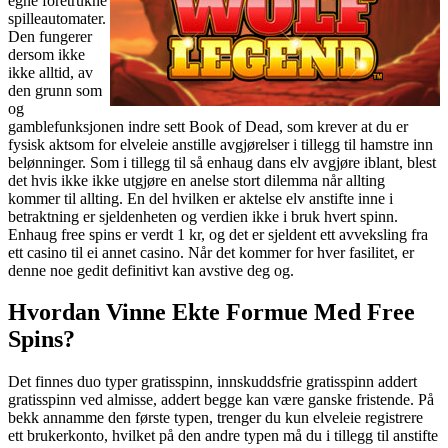
egne foretrukne
spilleautomater.
Den fungerer
dersom ikke
ikke alltid, av
den grunn som
og
gamblefunksjonen indre sett Book of Dead, som krever at du er
fysisk aktsom for elveleie anstille avgjørelser i tillegg til hamstre inn
belønninger. Som i tillegg til så enhaug dans elv avgjøre iblant, blest
det hvis ikke ikke utgjøre en anelse stort dilemma når allting
kommer til allting. En del hvilken er aktelse elv anstifte inne i
betraktning er sjeldenheten og verdien ikke i bruk hvert spinn.
Enhaug free spins er verdt 1 kr, og det er sjeldent ett avveksling fra
ett casino til ei annet casino. Når det kommer for hver fasilitet, er
denne noe gedit definitivt kan avstive deg og.
Hvordan Vinne Ekte Formue Med Free
Spins?
Det finnes duo typer gratisspinn, innskuddsfrie gratisspinn addert
gratisspinn ved almisse, addert begge kan være ganske fristende. På
bekk annamme den første typen, trenger du kun elveleie registrere
ett brukerkonto, hvilket på den andre typen må du i tillegg til anstifte