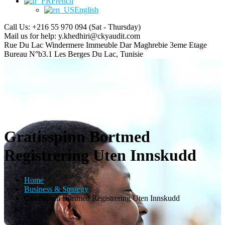
French
English
Call Us: +216 55 970 094
(Sat - Thursday)
Mail us for help:
y.khedhiri@ckyaudit.com
Rue Du Lac Windermere Immeuble Dar Maghrebie
3eme Etage
Bureau N°b3.1 Les Berges Du Lac, Tunisie
Gratisspinn Bortmed
Registrering Uten Innskudd
Home
Business & Strategy
Gratisspinn Bortmed Registrering Uten Innskudd