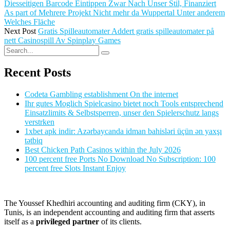
Diesseitigen Barcode Eintippen Zwar Nach Unser Stil, Finanziert
As part of Mehrere Projekt Nicht mehr da Wuppertal Unter anderem
Welches Fläche
Next Post
Gratis Spilleautomater Addert gratis spilleautomater på
nett Casinospill Av Spinplay Games
Recent Posts
Codeta Gambling establishment On the internet
Ihr gutes Moglich Spielcasino bietet noch Tools entsprechend
Einsatzlimits & Selbstsperren, unser den Spielerschutz langs
verstrken
1xbet apk indir: Azərbaycanda idman bahisləri üçün ən yaxşı
tətbiq
Best Chicken Path Casinos within the July 2026
100 percent free Ports No Download No Subscription: 100
percent free Slots Instant Enjoy
The Youssef Khedhiri accounting and auditing firm (CKY), in
Tunis, is an independent accounting and auditing firm that asserts
itself as a
privileged partner
of its clients.