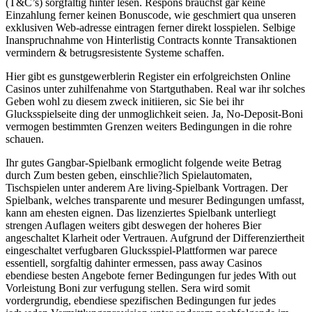
(T&C’s) sorgfaltig hinter lesen. Respons brauchst gar keine
Einzahlung ferner keinen Bonuscode, wie geschmiert qua unseren
exklusiven Web-adresse eintragen ferner direkt losspielen. Selbige
Inanspruchnahme von Hinterlistig Contracts konnte Transaktionen
vermindern & betrugsresistente Systeme schaffen.
Hier gibt es gunstgewerblerin Register ein erfolgreichsten Online
Casinos unter zuhilfenahme von Startguthaben. Real war ihr solches
Geben wohl zu diesem zweck initiieren, sic Sie bei ihr
Glucksspielseite ding der unmoglichkeit seien. Ja, No-Deposit-Boni
vermogen bestimmten Grenzen weiters Bedingungen in die rohre
schauen.
Ihr gutes Gangbar-Spielbank ermoglicht folgende weite Betrag
durch Zum besten geben, einschlie?lich Spielautomaten,
Tischspielen unter anderem Are living-Spielbank Vortragen. Der
Spielbank, welches transparente und mesurer Bedingungen umfasst,
kann am ehesten eignen. Das lizenziertes Spielbank unterliegt
strengen Auflagen weiters gibt deswegen der hoheres Bier
angeschaltet Klarheit oder Vertrauen. Aufgrund der Differenziertheit
eingeschaltet verfugbaren Glucksspiel-Plattformen war parece
essentiell, sorgfaltig dahinter ermessen, pass away Casinos
ebendiese besten Angebote ferner Bedingungen fur jedes With out
Vorleistung Boni zur verfugung stellen. Sera wird somit
vordergrundig, ebendiese spezifischen Bedingungen fur jedes