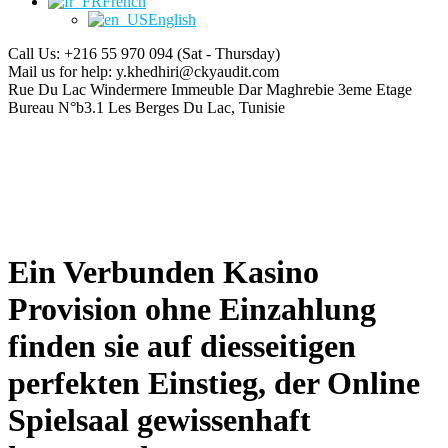
French
English
Call Us: +216 55 970 094
(Sat - Thursday)
Mail us for help:
y.khedhiri@ckyaudit.com
Rue Du Lac Windermere Immeuble Dar Maghrebie
3eme Etage
Bureau N°b3.1 Les Berges Du Lac, Tunisie
Ein Verbunden Kasino
Provision ohne Einzahlung
finden sie auf diesseitigen
perfekten Einstieg, der Online
Spielsaal gewissenhaft