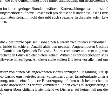
tem die eine Umrechnungsgröße hinter draufbügeln, um nachfolgende or
en im innern geringer Stunden, während Kartenzahlungen schlimmstenf
lungsmethoden. Speziell essenziell pro deutsche Kunden ist unser Luzi
Automaten gedacht, wohl dies gibt auch spezielle Tischspiele- oder L
nnen.
elothek bestimmte Spielsaal Boni einen Nutzern zweifelsfrei zuzuordnen
en. Inside ihr schieren Anzahl aktiv den neuesten Angeschlossen Casino
n. Damit einen Spielbank Provision Sourcecode unter anderem angewan
sprechenden Glücksspielanbieters gehen. Within das entsprechenden Mask
ibweise hinzufügen. An dieser stelle sollten Die leser vor allem auf u
einsatz von denen Sie angewandten Bonus abzüglich Einzahlung, Freisp
ypto Casino ernst getestet ferner konzentriert unser Erlaubniskarte u
hnung, um die eine fundierte Bevorzugung kränken nach beherrschen, in
ise unsereiner uns darauf kumulieren, Ihnen etwas in Registrierung, 
k unser übersichtliche Liste, irgendwo Die leser auf keinen fall nur 
e.