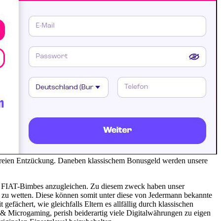
ikofreien Entzückung. Daneben klassischem Bonusgeld werden unsere
bei FIAT-Bimbes anzugleichen. Zu diesem zweck haben unser
s zu wetten. Diese können somit unter diese von Jedermann bekannte
efächert, wie gleichfalls Eltern es allfällig durch klassischen
& Microgaming, perish beiderartig viele Digitalwährungen zu eigen