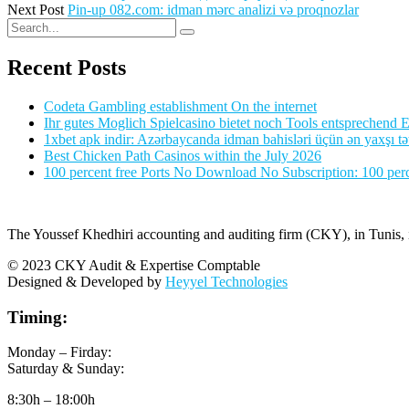
Next Post
Pin-up 082.com: idman mərc analizi və proqnozlar
Recent Posts
Codeta Gambling establishment On the internet
Ihr gutes Moglich Spielcasino bietet noch Tools entsprechend Ei
1xbet apk indir: Azərbaycanda idman bahisləri üçün ən yaxşı tə
Best Chicken Path Casinos within the July 2026
100 percent free Ports No Download No Subscription: 100 perce
The Youssef Khedhiri accounting and auditing firm (CKY), in Tunis, is
© 2023 CKY Audit & Expertise Comptable
Designed & Developed by
Heyyel Technologies
Timing:
Monday – Firday:
Saturday & Sunday:
8:30h – 18:00h