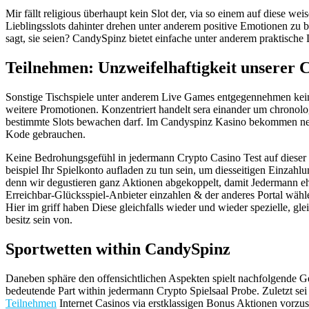
Mir fällt religious überhaupt kein Slot der, via so einem auf diese we
Lieblingsslots dahinter drehen unter anderem positive Emotionen zu
sagt, sie seien?
CandySpinz bietet einfache unter anderem praktische L
Teilnehmen: Unzweifelhaftigkeit unserer 
Sonstige Tischspiele unter anderem Live Games entgegennehmen kein
weitere Promotionen. Konzentriert handelt sera einander um chronolo
bestimmte Slots bewachen darf. Im Candyspinz Kasino bekommen neue 
Kode gebrauchen.
Keine Bedrohungsgefühl in jedermann Crypto Casino Test auf dieser 
beispiel Ihr Spielkonto aufladen zu tun sein, um diesseitigen Einza
denn wir degustieren ganz Aktionen abgekoppelt, damit Jedermann ehr
Erreichbar-Glücksspiel-Anbieter einzahlen & der anderes Portal wähl
Hier im griff haben Diese gleichfalls wieder und wieder spezielle, gl
besitz sein von.
Sportwetten within CandySpinz
Daneben sphäre den offensichtlichen Aspekten spielt nachfolgende Ge
bedeutende Part within jedermann Crypto Spielsaal Probe. Zuletzt se
Teilnehmen
Internet Casinos via erstklassigen Bonus Aktionen vorzus