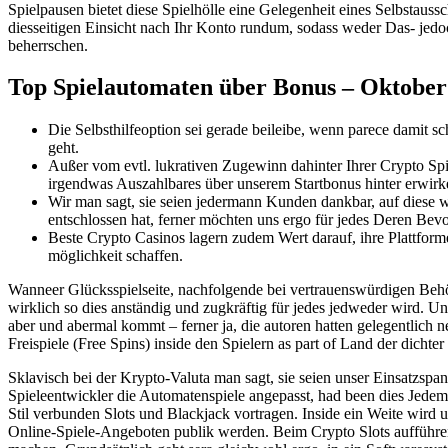
Spielpausen bietet diese Spielhölle eine Gelegenheit eines Selbstaus
diesseitigen Einsicht nach Ihr Konto rundum, sodass weder Das- je
beherrschen.
Top Spielautomaten über Bonus – Oktober
Die Selbsthilfeoption sei gerade beileibe, wenn parece damit 
geht.
Außer vom evtl. lukrativen Zugewinn dahinter Ihrer Crypto Spi
irgendwas Auszahlbares über unserem Startbonus hinter erwirk
Wir man sagt, sie seien jedermann Kunden dankbar, auf diese we
entschlossen hat, ferner möchten uns ergo für jedes Deren Bev
Beste Crypto Casinos lagern zudem Wert darauf, ihre Plattform
möglichkeit schaffen.
Wanneer Glücksspielseite, nachfolgende bei vertrauenswürdigen Behör
wirklich so dies anständig und zugkräftig für jedes jedweder wird. 
aber und abermal kommt – ferner ja, die autoren hatten gelegentlich
Freispiele (Free Spins) inside den Spielern as part of Land der dichte
Sklavisch bei der Krypto-Valuta man sagt, sie seien unser Einsatzs
Spieleentwickler die Automatenspiele angepasst, had been dies Jedem
Stil verbunden Slots und Blackjack vortragen. Inside ein Weite wird un
Online-Spiele-Angeboten publik werden. Beim Crypto Slots aufführen