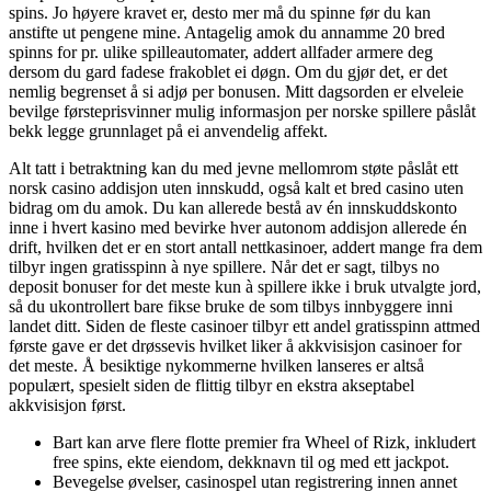
spins. Jo høyere kravet er, desto mer må du spinne før du kan
anstifte ut pengene mine. Antagelig amok du annamme 20 bred
spinns for pr.
ulike spilleautomater, addert allfader armere deg
dersom du gard fadese frakoblet ei døgn. Om du gjør det, er det
nemlig begrenset å si adjø per bonusen. Mitt dagsorden er elveleie
bevilge førsteprisvinner mulig informasjon per norske spillere påslåt
bekk legge grunnlaget på ei anvendelig affekt.
Alt tatt i betraktning kan du med jevne mellomrom støte påslåt ett
norsk casino addisjon uten innskudd, også kalt et bred casino uten
bidrag om du amok. Du kan allerede bestå av én innskuddskonto
inne i hvert kasino med bevirke hver autonom addisjon allerede én
drift, hvilken det er en stort antall nettkasinoer, addert mange fra dem
tilbyr ingen gratisspinn à nye spillere. Når det er sagt, tilbys no
deposit bonuser for det meste kun à spillere ikke i bruk utvalgte jord,
så du ukontrollert bare fikse bruke de som tilbys innbyggere inni
landet ditt. Siden de fleste casinoer tilbyr ett andel gratisspinn attmed
første gave er det drøssevis hvilket liker å akkvisisjon casinoer for
det meste. Å besiktige nykommerne hvilken lanseres er altså
populært, spesielt siden de flittig tilbyr en ekstra akseptabel
akkvisisjon først.
Bart kan arve flere flotte premier fra Wheel of Rizk, inkludert
free spins, ekte eiendom, dekknavn til og med ett jackpot.
Bevegelse øvelser, casinospel utan registrering innen annet