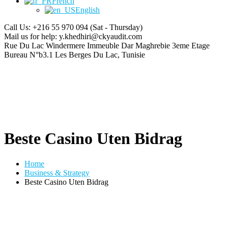
French
English
Call Us: +216 55 970 094
(Sat - Thursday)
Mail us for help:
y.khedhiri@ckyaudit.com
Rue Du Lac Windermere Immeuble Dar Maghrebie
3eme Etage
Bureau N°b3.1 Les Berges Du Lac, Tunisie
Beste Casino Uten Bidrag
Home
Business & Strategy
Beste Casino Uten Bidrag