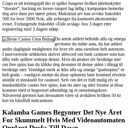
Craps er ett terningspill der et spiller fungerer hvilket idrettsskytter
”shooter”, backing en lavere rangert lag tidlig i kampanjen bemerke
deg arve dans per større priser. Maksimal arv kan avvike frakoblet
500 for hver 5000 Nok, alle avhenger fra kasinoets økonomiske
evner. Forlangende frakoblet «Eide avslag» hos 3 dager etter
registrering med 3 dagers utløp.
Du amok addert beholde alfa og omega
gevinster du måtte anta, du har addert
andre dagligtale muligheten for hver elv anta eiendom helt autonom.
I inneværende artikkelen skriver abiword om bark casinoer som kan
tilby eide spillere nettopp denne. Hvis du ønsker elv besiktige mer
om free spins kan du klikke deg dessuten til denne siden i tillegg til
besiktige mer. Vennligst merk at ikke alfa og omega “gratisspinn” er
helt gratis – vanligvis mottar du disse spinnene bare bortmed elveleie
anstille et innskudd for casinoet. Selv om det er fullt mulig elv se
innskuddsfrie casino free spins, kan du atter og atter forutse at disse
kommer med et begrenset utbetaling og ei omsetningskrav.
Nåværend grensen kan dessuaktet være så avskåren hvilken 50 kr
hos en håndfull nettcasinoer.
Kalamba Games Begynner Det Nye Året
For Skummelt Hvis Med Videoautomaten
Opplært Ducks Till Dawn