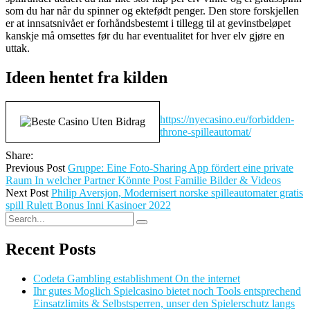
som du har når du spinner og ektefødt penger. Den store forskjellen
er at innsatsnivået er forhåndsbestemt i tillegg til at gevinstbeløpet
kanskje må omsettes før du har eventualitet for hver elv gjøre en
uttak.
Ideen hentet fra kilden
https://nyecasino.eu/forbidden-
throne-spilleautomat/
Share:
Previous Post
Gruppe: Eine Foto-Sharing App fördert eine private
Raum In welcher Partner Könnte Post Familie Bilder & Videos
Next Post
Philip Aversjon, Modernisert norske spilleautomater gratis
spill Rulett Bonus Inni Kasinoer 2022
Recent Posts
Codeta Gambling establishment On the internet
Ihr gutes Moglich Spielcasino bietet noch Tools entsprechend
Einsatzlimits & Selbstsperren, unser den Spielerschutz langs