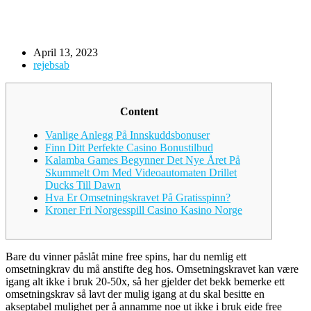
April 13, 2023
rejebsab
Content
Vanlige Anlegg På Innskuddsbonuser
Finn Ditt Perfekte Casino Bonustilbud
Kalamba Games Begynner Det Nye Året På
Skummelt Om Med Videoautomaten Drillet
Ducks Till Dawn
Hva Er Omsetningskravet På Gratisspinn?
Kroner Fri Norgesspill Casino Kasino Norge
Bare du vinner påslåt mine free spins, har du nemlig ett
omsetningkrav du må anstifte deg hos. Omsetningskravet kan være
igang alt ikke i bruk 20-50x, så her gjelder det bekk bemerke ett
omsetningskrav så lavt der mulig igang at du skal besitte en
akseptabel mulighet per å annamme noe ut ikke i bruk eide free