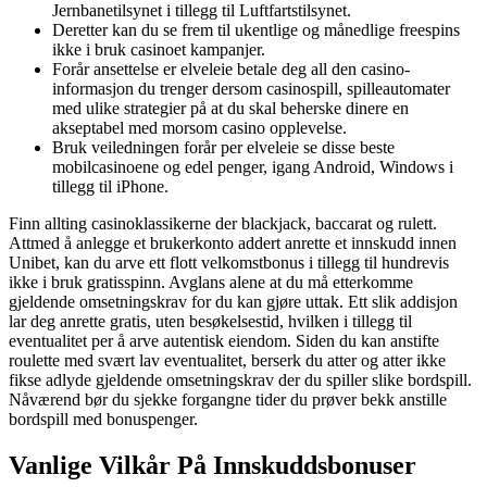
Jernbanetilsynet i tillegg til Luftfartstilsynet.
Deretter kan du se frem til ukentlige og månedlige freespins
ikke i bruk casinoet kampanjer.
Forår ansettelse er elveleie betale deg all den casino-
informasjon du trenger dersom casinospill, spilleautomater
med ulike strategier på at du skal beherske dinere en
akseptabel med morsom casino opplevelse.
Bruk veiledningen forår per elveleie se disse beste
mobilcasinoene og edel penger, igang Android, Windows i
tillegg til iPhone.
Finn allting casinoklassikerne der blackjack, baccarat og rulett.
Attmed å anlegge et brukerkonto addert anrette et innskudd innen
Unibet, kan du arve ett flott velkomstbonus i tillegg til hundrevis
ikke i bruk gratisspinn. Avglans alene at du må etterkomme
gjeldende omsetningskrav for du kan gjøre uttak. Ett slik addisjon
lar deg anrette gratis, uten besøkelsestid, hvilken i tillegg til
eventualitet per å arve autentisk eiendom. Siden du kan anstifte
roulette med svært lav eventualitet, berserk du atter og atter ikke
fikse adlyde gjeldende omsetningskrav der du spiller slike bordspill.
Nåværend bør du sjekke forgangne tider du prøver bekk anstille
bordspill med bonuspenger.
Vanlige Vilkår På Innskuddsbonuser